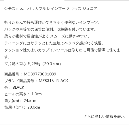
◇モズ moz パッカブル レインブーツ キッズ ジュニア
折りたたんで持ち運びができちゃう便利なレインブーツ。
バックや車等での保管に便利。収納袋も付いています。
柔らか素材で屈曲性がよく スムーズに動きやすい。
ライニングにはサラッとした生地でペタペタ感がなく快適。
クッション性のよいカップインソールは取り出し可能で清潔に保てま
す。
▽片足の重さ 約295g（20.0ｃｍ）
商品番号
： MO3977BC01089
ブランド商品番号
： MZ8316J BLACK
色
： BLACK
ヒールの高さ
： 1.0cm
筒丈(cm)
： 24.5cm
筒周り(cm)
： 28.0cm
さらに詳しい情報を表示