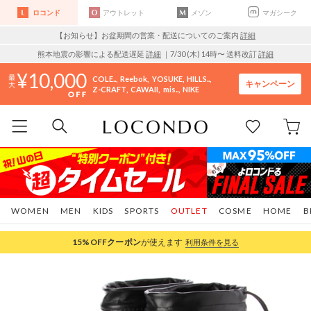
ロコンド
アウトレット
メゾン
マガシーク
【お知らせ】お盆期間の営業・配送についてのご案内
詳細
熊本地震の影響による配送遅延
詳細
｜7/30 (木) 14時〜 送料改訂
詳細
10,000
COLE..
Reebok
YOSUKE
HILLS..
キャンペーン
Z-CRAFT
CAWAII
mis..
NIKE
WOMEN
MEN
KIDS
SPORTS
OUTLET
COSME
HOME
B
15%OFF
クーポン
が使えます
利用条件を見る