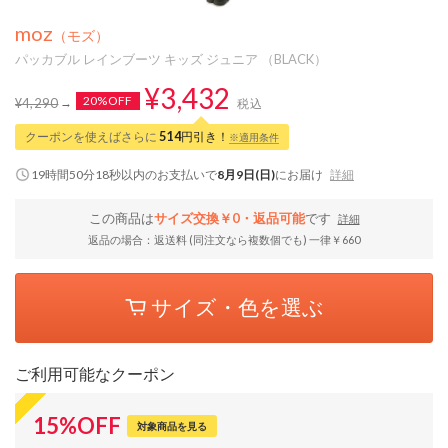
moz
（モズ）
パッカブル レインブーツ キッズ ジュニア （BLACK）
¥3,432
20%OFF
¥4,290
税込
クーポンを使えばさらに
514
円引き！
※適用条件
19時間50分18秒
以内
のお支払いで
8月9日(日)
にお届け
詳細
この商品は
サイズ交換￥0・返品可能
です
詳細
返品の場合：返送料 (同注文なら複数個でも) 一律￥660
サイズ・色を選ぶ
ご利用可能なクーポン
15
%
OFF
対象商品を見る