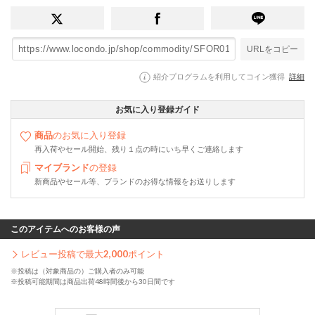
URLをコピー
紹介プログラムを利用してコイン獲得
詳細
お気に入り登録ガイド
商品
のお気に入り登録
再入荷やセール開始、残り１点の時にいち早くご連絡します
マイブランド
の登録
新商品やセール等、ブランドのお得な情報をお送りします
このアイテムへのお客様の声
レビュー投稿で最大
2,000
ポイント
※投稿は（対象商品の）ご購入者のみ可能
※投稿可能期間は商品出荷48時間後から30日間です