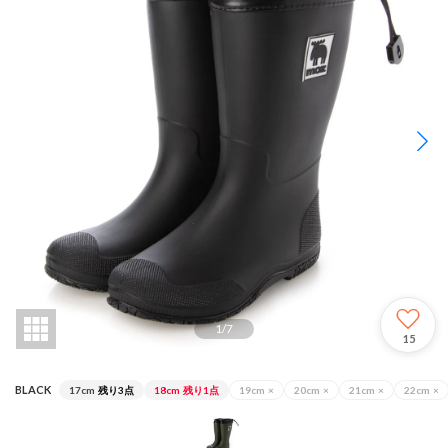
1
/
7
15
BLACK
17cm
残り3点
18cm
残り1点
19cm
×
20cm
×
21cm
×
22cm
×