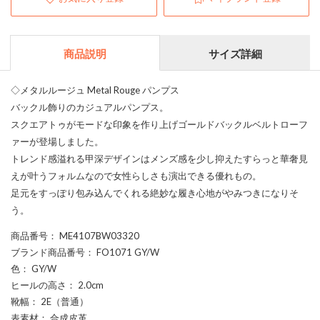
商品説明
サイズ詳細
◇メタルルージュ Metal Rouge パンプス
バックル飾りのカジュアルパンプス。
スクエアトゥがモードな印象を作り上げゴールドバックルベルトローフ
ァーが登場しました。
トレンド感溢れる甲深デザインはメンズ感を少し抑えたすらっと華奢見
えが叶うフォルムなので女性らしさも演出できる優れもの。
足元をすっぽり包み込んでくれる絶妙な履き心地がやみつきになりそ
う。
商品番号
： ME4107BW03320
ブランド商品番号
： FO1071 GY/W
色
： GY/W
ヒールの高さ
： 2.0cm
靴幅
： 2E（普通）
表素材
： 合成皮革