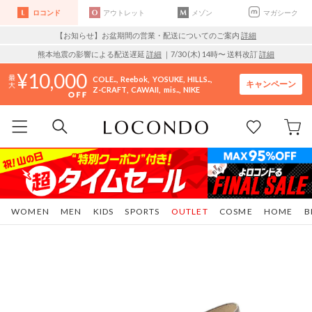
ロコンド
アウトレット
メゾン
マガシーク
【お知らせ】お盆期間の営業・配送についてのご案内
詳細
熊本地震の影響による配送遅延
詳細
｜7/30 (木) 14時〜 送料改訂
詳細
10,000
COLE..
Reebok
YOSUKE
HILLS..
キャンペーン
Z-CRAFT
CAWAII
mis..
NIKE
WOMEN
MEN
KIDS
SPORTS
OUTLET
COSME
HOME
B