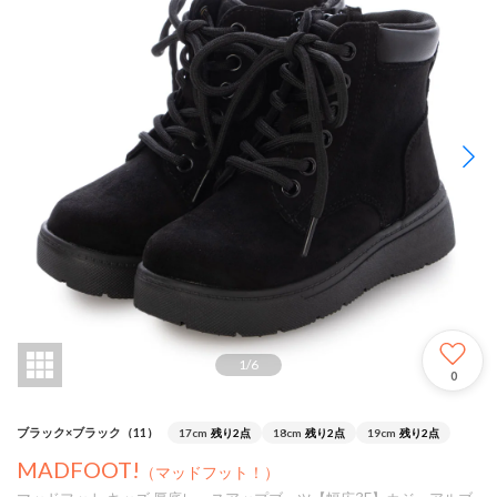
1
/
6
0
ブラック×ブラック（11）
17cm
残り2点
18cm
残り2点
19cm
残り2点
MADFOOT!
（マッドフット！）