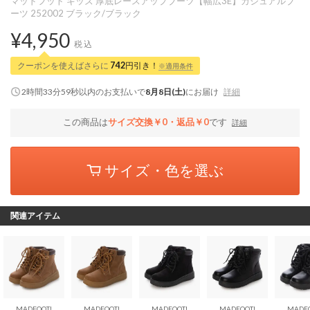
マッドフット キッズ 厚底レースアップブーツ【幅広3E】カジュアルブ
ーツ 252002 ブラック/ブラック
¥4,950
税込
クーポンを使えばさらに
742
円引き！
※適用条件
2時間33分58秒
以内
のお支払いで
8月8日(土)
にお届け
詳細
この商品は
サイズ交換￥0・返品￥0
です
詳細
サイズ・色を選ぶ
関連アイテム
MADFOOT!
MADFOOT!
MADFOOT!
MADFOOT!
MADFO