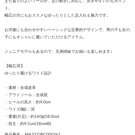
また返りのよいソールが、足の動きに対応し、歩きやすいのもポイン
ト。
幅広の方にもおススメなゆったりとした足入れも魅力です。
お洋服にも合わせやすいベーシックな定番的デザインで、男の子も女の
子にもオシャレに履いていただけるアイテム。
ジュニアモデルもあるので、兄弟姉妹でお揃いも楽しめます♪
【幅広3E】
ゆったり履けるワイド設計
・素材：合成皮革
・アウトソール：合成底
・ヒールの高さ：約4.0cm
・ワイズ(幅)：3E
・重量(片足)：約160g(18.0cm)
・筒丈：約9.5cm(18cm時)
商品番号
： MA3323BC000361