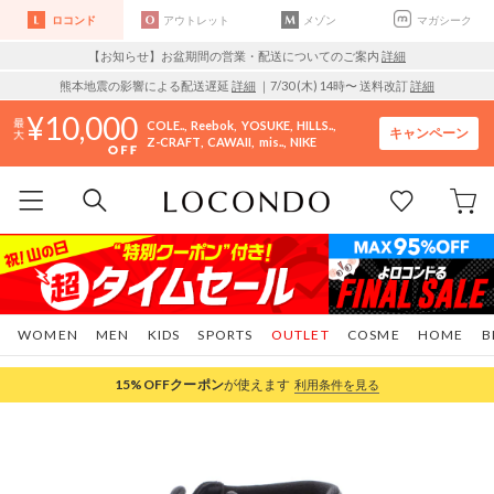
ロコンド
アウトレット
メゾン
マガシーク
【お知らせ】お盆期間の営業・配送についてのご案内
詳細
熊本地震の影響による配送遅延
詳細
｜7/30 (木) 14時〜 送料改訂
詳細
10,000
COLE..
Reebok
YOSUKE
HILLS..
キャンペーン
Z-CRAFT
CAWAII
mis..
NIKE
WOMEN
MEN
KIDS
SPORTS
OUTLET
COSME
HOME
B
15%OFF
クーポン
が使えます
利用条件を見る