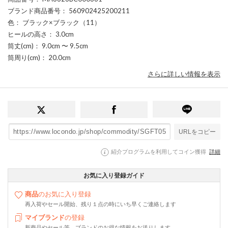
ブランド商品番号
： 560902425200211
色
： ブラック×ブラック（11）
ヒールの高さ
： 3.0cm
筒丈(cm)
： 9.0cm 〜 9.5cm
筒周り(cm)
： 20.0cm
さらに詳しい情報を表示
URLをコピー
紹介プログラムを利用してコイン獲得
詳細
お気に入り登録ガイド
商品
のお気に入り登録
再入荷やセール開始、残り１点の時にいち早くご連絡します
マイブランド
の登録
新商品やセール等、ブランドのお得な情報をお送りします