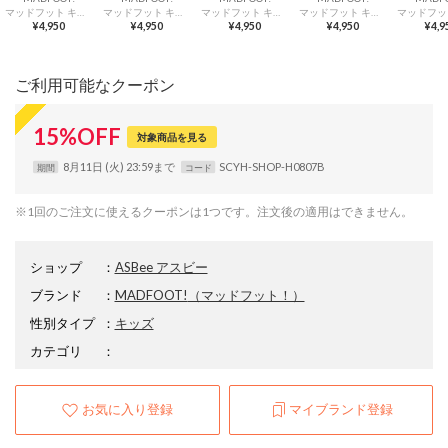
マッドフット キッズ 厚底レースアップブーツ【幅広3E】カジュアルブーツ 252002 ライトブラウン
マッドフット キッズ 厚底レースアップブーツ【幅広3E】カジュアルブーツ 252002 ライトブラウン
マッドフット キッズ 厚底レースアップブーツ【幅広3E】カジュアルブーツ 252002 ブラック/ブラック
マッドフット キッズ 厚底レースアップブーツ【幅広3E】カジュアルブーツ 252002 ブラック
¥4,950
¥4,950
¥4,950
¥4,950
¥4,9
ご利用可能なクーポン
15
%
OFF
対象商品を見る
8月11日 (火) 23:59まで
SCYH-SHOP-H0807B
期間
コード
※1回のご注文に使えるクーポンは1つです。注文後の適用はできません。
ショップ
：
ASBee アスビー
ブランド
：
MADFOOT!
（マッドフット！）
性別タイプ
：
キッズ
カテゴリ
：
お気に入り登録
マイブランド登録