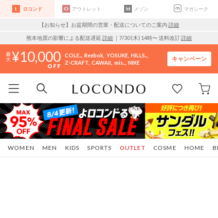
ロコンド
アウトレット
メゾン
マガシーク
【お知らせ】お盆期間の営業・配送についてのご案内
詳細
熊本地震の影響による配送遅延
詳細
｜7/30 (木) 14時〜 送料改訂
詳細
10,000
COLE..
Reebok
YOSUKE
HILLS..
キャンペーン
Z-CRAFT
CAWAII
mis..
NIKE
WOMEN
MEN
KIDS
SPORTS
OUTLET
COSME
HOME
B