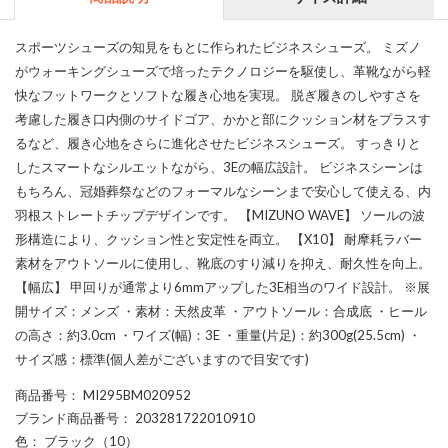
スポーツシューズの知見をもとに作られたビジネスシューズ。 ミズノ
がウォーキングシューズで培ったテクノロジーを駆使し、革靴ながら軽
快なフットワークとソフトな履き心地を実現。 脱ぎ履きのしやすさを
考慮した履き口内側のサイドゴア、かかと部にクッション材をプラスす
るなど、履き心地をさらに進化させたビジネスシューズ。 すっきりと
したスマートなシルエットながら、3Eの幅広設計。 ビジネスシーンは
もちろん、冠婚葬祭などのフォーマルなシーンまで安心して使える、内
羽根ストレートチップデザインです。 【MIZUNO WAVE】 ソールの波
形構造により、クッション性と安定性を両立。 【X10】 耐摩耗ラバー
素材をアウトソールに使用し、靴底のすり減りを抑え、耐久性を向上。
【幅広】 甲回りが通常より6mmアップした3E相当のワイド設計。 ※展
開サイズ：メンズ ・素材：天然皮革 ・アウトソール：合成底 ・ヒール
の高さ：約3.0cm ・ワイズ(幅)：3E ・重量(片足)：約300g(25.5cm) ・
サイズ感：標準(個人差がございますので目安です)
商品番号
： MI295BM020952
ブランド商品番号
： 203281722010910
色
： ブラック（10）