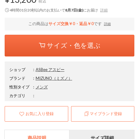
税込
4時間01分20秒
以内
のお支払いで
8月7日(金)
にお届け
詳細
この商品は
サイズ交換￥0・返品￥0
です
詳細
サイズ・色を選ぶ
ショップ
：
ASBee アスビー
ブランド
：
MIZUNO
（ミズノ）
性別タイプ
：
メンズ
カテゴリ
：
お気に入り登録
マイブランド登録
商品説明
サイズ詳細