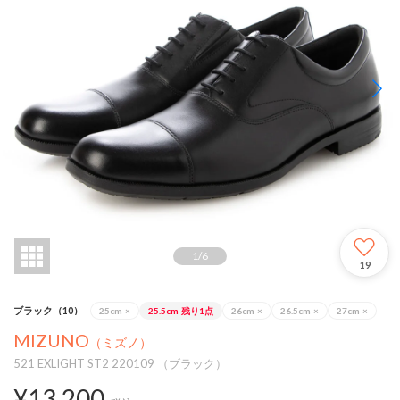
1
/
6
19
ブラック（10）
25cm
×
25.5cm
残り1点
26cm
×
26.5cm
×
27cm
×
MIZUNO
（ミズノ）
521 EXLIGHT ST2 220109 （ブラック）
¥13,200