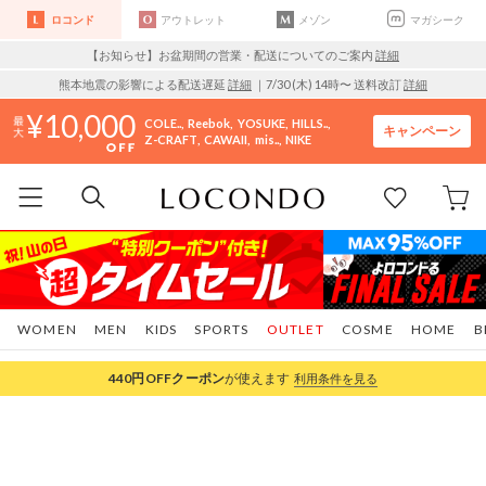
ロコンド
アウトレット
メゾン
マガシーク
【お知らせ】お盆期間の営業・配送についてのご案内
詳細
熊本地震の影響による配送遅延
詳細
｜7/30 (木) 14時〜 送料改訂
詳細
10,000
COLE..
Reebok
YOSUKE
HILLS..
キャンペーン
Z-CRAFT
CAWAII
mis..
NIKE
WOMEN
MEN
KIDS
SPORTS
OUTLET
COSME
HOME
B
440円OFF
クーポン
が使えます
利用条件を見る