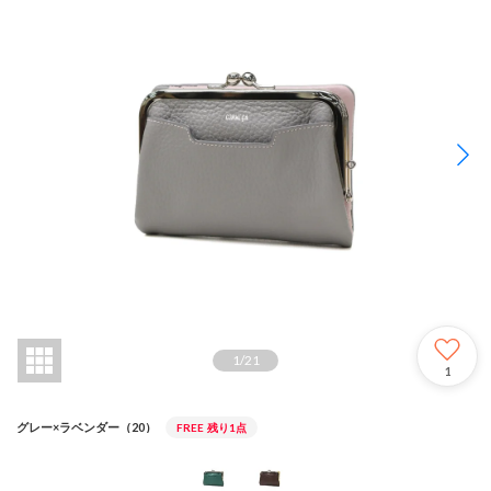
1
/
21
1
グレー×ラベンダー（20）
FREE
残り1点