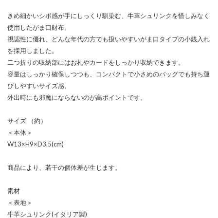
きめ細かいシボ感が手にしっくり馴染む、牛革シュリンクを惜しみなく
使用したがま口財布。
視認性に優れ、どんな年代の方でも扱いやすいがま口タイプの小銭入れ
を採用しました。
二つ折りの収納部にはお札やカードをしっかり収納できます。
容量はしっかり確保しつつも、コンパクトで小さめのバッグでも持ち運
びしやすいサイズ感。
外出時にも邪魔にならないのが高ポイントです。
サイズ （約）
＜本体＞
W13×H9×D3.5(cm)
商品により、若干の個体差が生じます。
素材
＜表地＞
牛革シュリンク(イタリア製)