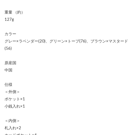
重量 （約）
127g
カラー
グレー×ラベンダー(20)、グリーン×トープ(76)、ブラウン×マスタード
(56)
原産国
中国
仕様
＜外側＞
ポケット×1
小銭入れ×1
＜内側＞
札入れ×2
カードポケット×4