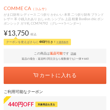
COMME CA
（コムサ）
がま口財布 レディース 二つ折り かわいい 本革 二つ折り財布 ブランド
レザー 革 小銭入れあり おしゃれ シンプル 上品 軽量 BonBon chic ボン
ボンシック ガマ札 CCM74792 （グレー×ラベンダー）
¥13,750
税込
クーポンを使えばさらに
440
円引き！
※適用条件
この商品は
返品可能
です
詳細
返品の場合：返送料 (同注文なら複数個でも) 一律￥660
カートに入れる
ご利用可能なクーポン
440
円
OFF
対象商品を見る