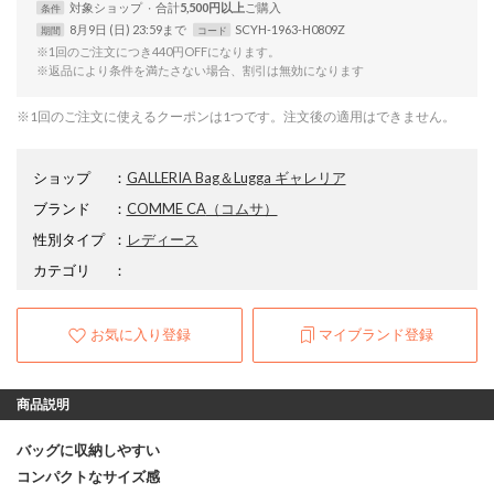
対象
ショップ
合計
5,500円以上
条件
8月9日 (日) 23:59まで
SCYH-1963-H0809Z
期間
コード
※1回のご注文につき440円OFFになります。
※返品により条件を満たさない場合、割引は無効になります
※1回のご注文に使えるクーポンは1つです。注文後の適用はできません。
ショップ
：
GALLERIA Bag＆Lugga ギャレリア
ブランド
：
COMME CA
（コムサ）
性別タイプ
：
レディース
カテゴリ
：
お気に入り登録
マイブランド登録
商品説明
バッグに収納しやすい
コンパクトなサイズ感