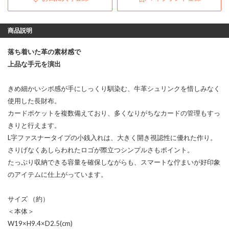
商品説明
落ち着いた革の素材感で
上品な手元を演出
きめ細かいシボ感が手にしっくり馴染む、牛革シュリンクを惜しみなく
使用した長財布。
カードポケットを複数備えており、多くなりがちなカードの管理もすっ
きりと行えます。
L字ファスナータイプの小銭入れは、大きく開き視認性に優れた作り。
さりげなくあしらわれたロゴが際立つシンプルさもポイント。
たっぷり収納できる容量を確保しながらも、スマートな佇まいが好印象
のアイテムに仕上がっています。
サイズ （約）
＜本体＞
W19×H9.4×D2.5(cm)