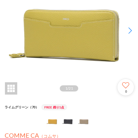
1
/
21
0
ライムグリーン（70）
FREE
残り1点
COMME CA
（コムサ）