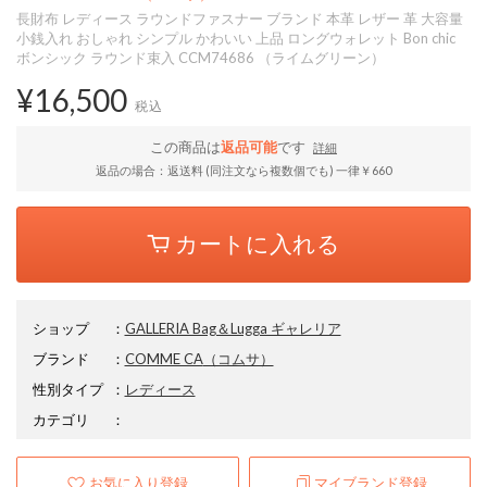
長財布 レディース ラウンドファスナー ブランド 本革 レザー 革 大容量
小銭入れ おしゃれ シンプル かわいい 上品 ロングウォレット Bon chic
ボンシック ラウンド束入 CCM74686 （ライムグリーン）
¥16,500
税込
この商品は
返品可能
です
詳細
返品の場合：返送料 (同注文なら複数個でも) 一律￥660
カートに入れる
ショップ
：
GALLERIA Bag＆Lugga ギャレリア
ブランド
：
COMME CA
（コムサ）
性別タイプ
：
レディース
カテゴリ
：
お気に入り登録
マイブランド登録