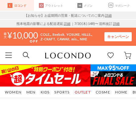
ロコンド
アウトレット
メゾン
マガシーク
【お知らせ】お盆期間の営業・配送についてのご案内
詳細
熊本地震の影響による配送遅延
詳細
｜7/30 (木) 14時〜 送料改訂
詳細
10,000
COLE..
Reebok
YOSUKE
HILLS..
キャンペーン
Z-CRAFT
CAWAII
mis..
NIKE
WOMEN
MEN
KIDS
SPORTS
OUTLET
COSME
HOME
B