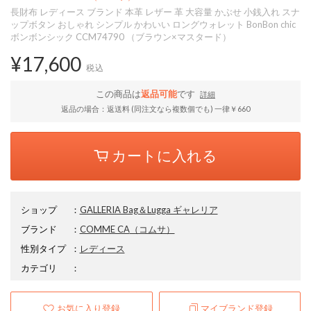
長財布 レディース ブランド 本革 レザー 革 大容量 かぶせ 小銭入れ スナ
ップボタン おしゃれ シンプル かわいい ロングウォレット BonBon chic
ボンボンシック CCM74790 （ブラウン×マスタード）
¥17,600
税込
この商品は
返品可能
です
詳細
返品の場合：返送料 (同注文なら複数個でも) 一律￥660
カートに入れる
ショップ
：
GALLERIA Bag＆Lugga ギャレリア
ブランド
：
COMME CA
（コムサ）
性別タイプ
：
レディース
カテゴリ
：
お気に入り登録
マイブランド登録