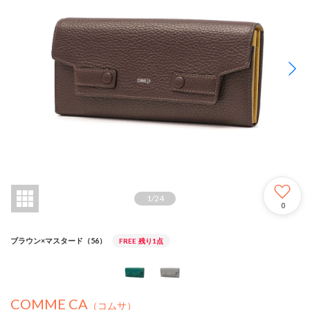
1
/
24
0
ブラウン×マスタード（56）
FREE
残り1点
COMME CA
（コムサ）