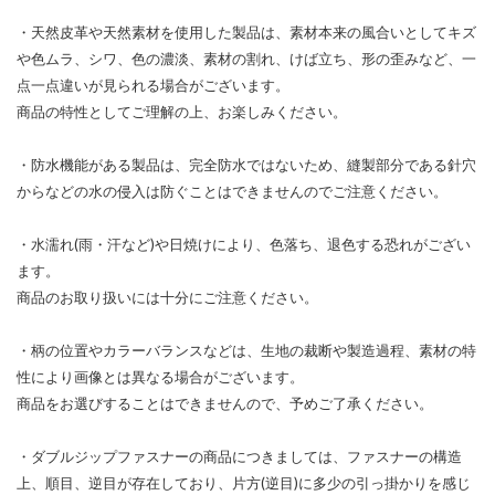
・天然皮革や天然素材を使用した製品は、素材本来の風合いとしてキズ
や色ムラ、シワ、色の濃淡、素材の割れ、けば立ち、形の歪みなど、一
点一点違いが見られる場合がございます。
商品の特性としてご理解の上、お楽しみください。
・防水機能がある製品は、完全防水ではないため、縫製部分である針穴
からなどの水の侵入は防ぐことはできませんのでご注意ください。
・水濡れ(雨・汗など)や日焼けにより、色落ち、退色する恐れがござい
ます。
商品のお取り扱いには十分にご注意ください。
・柄の位置やカラーバランスなどは、生地の裁断や製造過程、素材の特
性により画像とは異なる場合がございます。
商品をお選びすることはできませんので、予めご了承ください。
・ダブルジップファスナーの商品につきましては、ファスナーの構造
上、順目、逆目が存在しており、片方(逆目)に多少の引っ掛かりを感じ