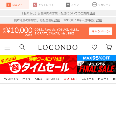
ロコンド
アウトレット
メゾン
マガシーク
【お知らせ】お盆期間の営業・配送についてのご案内
詳細
熊本地震の影響による配送遅延
詳細
｜7/30 (木) 14時〜 送料改訂
詳細
10,000
COLE..
Reebok
YOSUKE
HILLS..
キャンペーン
Z-CRAFT
CAWAII
mis..
NIKE
WOMEN
MEN
KIDS
SPORTS
OUTLET
COSME
HOME
B