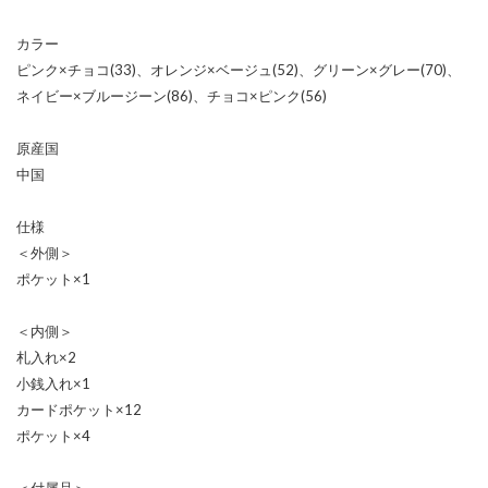
カラー
ピンク×チョコ(33)、オレンジ×ベージュ(52)、グリーン×グレー(70)、
ネイビー×ブルージーン(86)、チョコ×ピンク(56)
原産国
中国
仕様
＜外側＞
ポケット×1
＜内側＞
札入れ×2
小銭入れ×1
カードポケット×12
ポケット×4
＜付属品＞