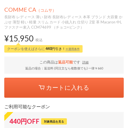
COMME CA
（コムサ）
長財布 レディース 薄い 財布 長財布レディース 本革 ブランド 大容量 か
ぶせ 薄型 軽い 軽量 スリム カード 小銭入れ 仕切り 2室 革 Macaron 中L
ファスナー束入 CCM74699 （チョコ×ピンク）
¥15,950
税込
クーポンを使えばさらに
440
円引き！
※適用条件
この商品は
返品可能
です
詳細
返品の場合：返送料 (同注文なら複数個でも) 一律￥660
カートに入れる
ご利用可能なクーポン
440
円
OFF
対象商品を見る