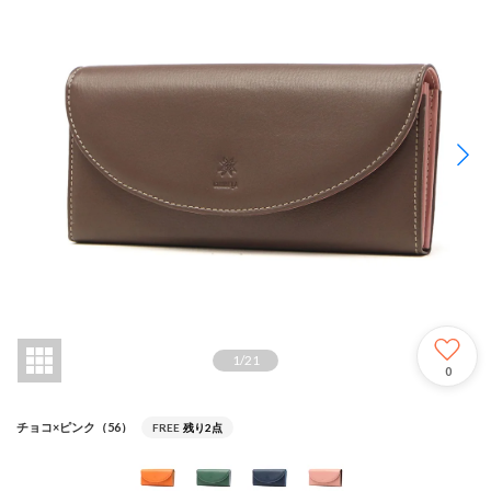
1
/
21
0
チョコ×ピンク（56）
FREE
残り2点