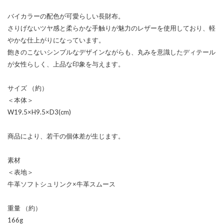
バイカラーの配色が可愛らしい長財布。
さりげないツヤ感と柔らかな手触りが魅力のレザーを使用しており、軽
やかな仕上がりになっています。
飽きのこないシンプルなデザインながらも、丸みを意識したディテール
が女性らしく、上品な印象を与えます。
サイズ （約）
＜本体＞
W19.5×H9.5×D3(cm)
商品により、若干の個体差が生じます。
素材
＜表地＞
牛革ソフトシュリンク×牛革スムース
重量 （約）
166g