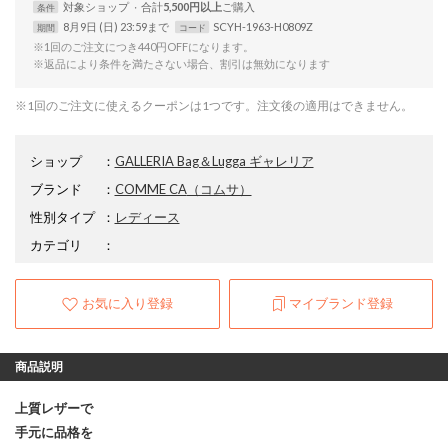
対象
ショップ
合計
5,500円以上
条件
8月9日 (日) 23:59まで
SCYH-1963-H0809Z
期間
コード
※1回のご注文につき440円OFFになります。
※返品により条件を満たさない場合、割引は無効になります
※1回のご注文に使えるクーポンは1つです。注文後の適用はできません。
ショップ
：
GALLERIA Bag＆Lugga ギャレリア
ブランド
：
COMME CA
（コムサ）
性別タイプ
：
レディース
カテゴリ
：
お気に入り登録
マイブランド登録
商品説明
上質レザーで
手元に品格を