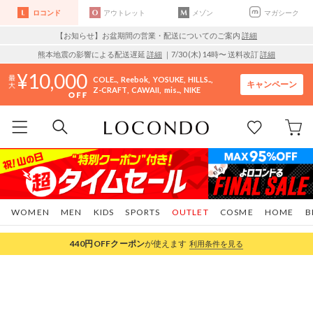
ロコンド
アウトレット
メゾン
マガシーク
【お知らせ】お盆期間の営業・配送についてのご案内
詳細
熊本地震の影響による配送遅延
詳細
｜7/30 (木) 14時〜 送料改訂
詳細
10,000
COLE..
Reebok
YOSUKE
HILLS..
キャンペーン
Z-CRAFT
CAWAII
mis..
NIKE
WOMEN
MEN
KIDS
SPORTS
OUTLET
COSME
HOME
B
440円OFF
クーポン
が使えます
利用条件を見る