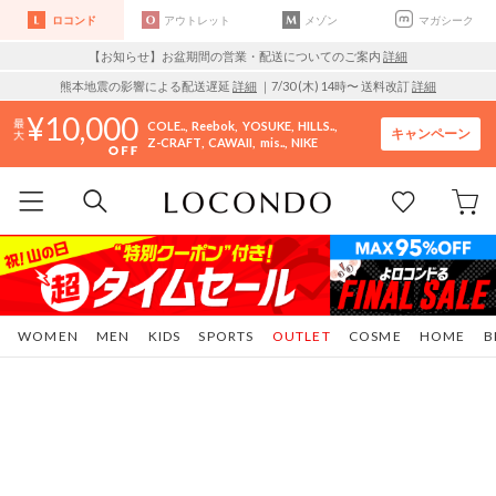
ロコンド
アウトレット
メゾン
マガシーク
【お知らせ】お盆期間の営業・配送についてのご案内
詳細
熊本地震の影響による配送遅延
詳細
｜7/30 (木) 14時〜 送料改訂
詳細
10,000
COLE..
Reebok
YOSUKE
HILLS..
キャンペーン
Z-CRAFT
CAWAII
mis..
NIKE
WOMEN
MEN
KIDS
SPORTS
OUTLET
COSME
HOME
B