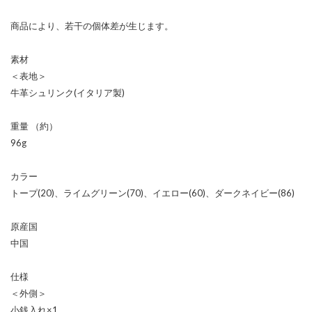
商品により、若干の個体差が生じます。
素材
＜表地＞
牛革シュリンク(イタリア製)
重量 （約）
96g
カラー
トープ(20)、ライムグリーン(70)、イエロー(60)、ダークネイビー(86)
原産国
中国
仕様
＜外側＞
小銭入れ×1