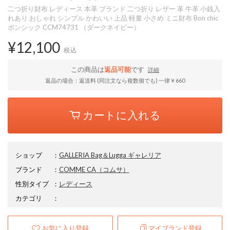
二つ折り財布 レディース 本革 ブランド 二つ折り レザー 革 牛革 小銭入
れあり おしゃれ シンプル かわいい 上品 軽量 小さめ ミニ財布 Bon chic
ボンシック CCM74731 （ダークネイビー）
¥12,100
税込
この商品は
返品可能
です
詳細
返品の場合：返送料 (同注文なら複数個でも) 一律￥660
カートに入れる
ショップ
：
GALLERIA Bag＆Lugga ギャレリア
ブランド
：
COMME CA
（コムサ）
性別タイプ
：
レディース
カテゴリ
：
お気に入り登録
マイブランド登録