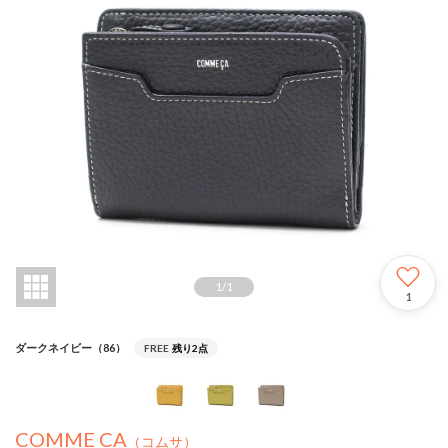
1
/
1
1
ダークネイビー（86）
FREE
残り2点
COMME CA
（コムサ）