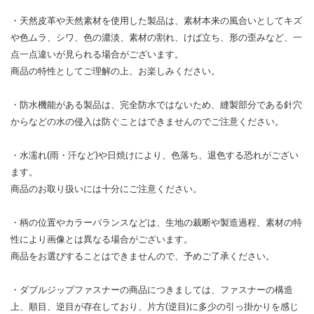
・天然皮革や天然素材を使用した製品は、素材本来の風合いとしてキズ
や色ムラ、シワ、色の濃淡、素材の割れ、けば立ち、形の歪みなど、一
点一点違いが見られる場合がございます。
商品の特性としてご理解の上、お楽しみください。
・防水機能がある製品は、完全防水ではないため、縫製部分である針穴
からなどの水の侵入は防ぐことはできませんのでご注意ください。
・水濡れ(雨・汗など)や日焼けにより、色落ち、退色する恐れがござい
ます。
商品のお取り扱いには十分にご注意ください。
・柄の位置やカラーバランスなどは、生地の裁断や製造過程、素材の特
性により画像とは異なる場合がございます。
商品をお選びすることはできませんので、予めご了承ください。
・ダブルジップファスナーの商品につきましては、ファスナーの構造
上、順目、逆目が存在しており、片方(逆目)に多少の引っ掛かりを感じ