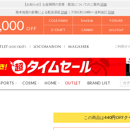
【お知らせ】お盆期間の営業・配送についてのご案内
詳細
熊本地震の影響による配送遅延
詳細
｜7/30 (木) 14時〜 送料改訂
詳細
,000
COLE HAAN
Reebok
YOSUKE
OFF
Z-CRAFT
CAWAII
mischief
TLET
LOCOMAISON
MAGASEEK
(LOCOLET)
ご利用ガ
SPORTS
COSME
HOME
OUTLET
BRAND LIST
この商品は
440円OFF
ク