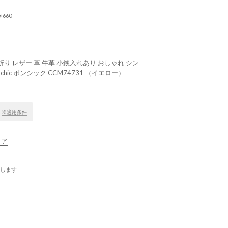
660
り レザー 革 牛革 小銭入れあり おしゃれ シン
chic ボンシック CCM74731 （イエロー）
！
※適用条件
リア
します