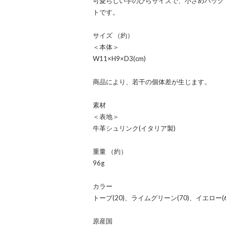
可愛らしい手のひらサイズで、小さめバッグ
トです。
サイズ （約）
＜本体＞
W11×H9×D3(cm)
商品により、若干の個体差が生じます。
素材
＜表地＞
牛革シュリンク(イタリア製)
重量 （約）
96g
カラー
トープ(20)、ライムグリーン(70)、イエロー(
原産国