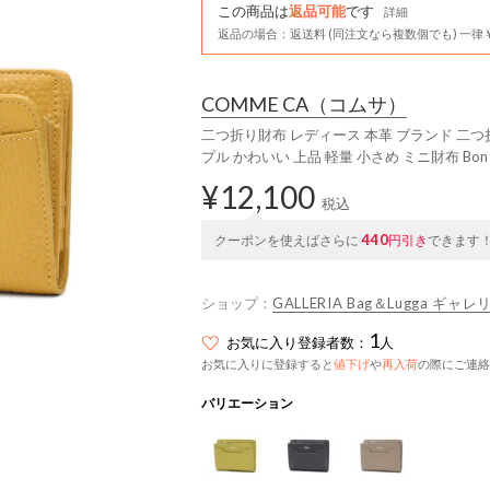
この商品は
返品可能
です
詳細
返品の場合：返送料 (同注文なら複数個でも) 一律￥
COMME CA
（コムサ）
二つ折り財布 レディース 本革 ブランド 二つ折
プル かわいい 上品 軽量 小さめ ミニ財布 Bon 
¥12,100
税込
440
クーポンを使えばさらに
円引き
できます
ショップ：
GALLERIA Bag＆Lugga ギャレ
1
お気に入り登録者数：
人
お気に入りに登録すると
値下げ
や
再入荷
の際にご連絡
バリエーション