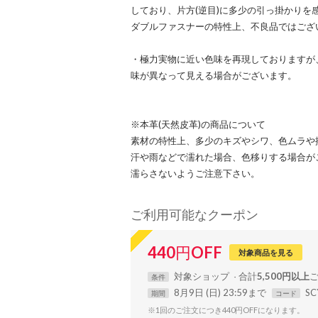
しており、片方(逆目)に多少の引っ掛かりを
ダブルファスナーの特性上、不良品ではござ
・極力実物に近い色味を再現しておりますが
味が異なって見える場合がございます。
※本革(天然皮革)の商品について
素材の特性上、多少のキズやシワ、色ムラや
汗や雨などで濡れた場合、色移りする場合が
濡らさないようご注意下さい。
ご利用可能なクーポン
440
円
OFF
対象商品を見る
対象
ショップ
合計
5,500円以上
条件
8月9日 (日) 23:59まで
SC
期間
コード
※1回のご注文につき440円OFFになります。