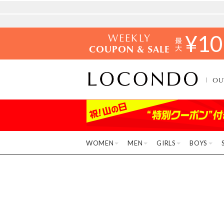
WEEKLY
¥
10
COUPON & SALE
OU
WOMEN
MEN
GIRLS
BOYS