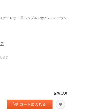
ナー レザー 革 シンプル Leger レジェ ラウン
リア
します
お気に入り