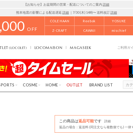
【お知らせ】お盆期間の営業・配送についてのご案内
詳細
熊本地震の影響による配送遅延
詳細
｜7/30 (木) 14時〜 送料改訂
詳細
,000
COLE HAAN
Reebok
YOSUKE
OFF
Z-CRAFT
CAWAII
mischief
TLET
LOCOMAISON
MAGASEEK
(LOCOLET)
ご利用ガ
SPORTS
COSME
HOME
OUTLET
BRAND LIST
この商品は
返品可能
です
詳細
返品の場合：返送料 (同注文なら複数個でも) 一律￥