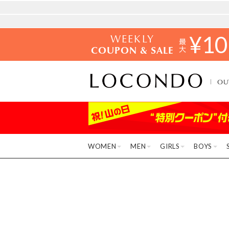
WEEKLY
¥
10
COUPON & SALE
OU
WOMEN
MEN
GIRLS
BOYS