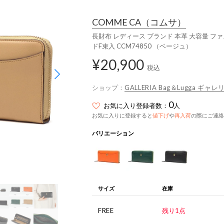
COMME CA
（コムサ）
長財布 レディース ブランド 本革 大容量 ファス
ドF束入 CCM74850 （ベージュ）
¥20,900
税込
ショップ：
GALLERIA Bag＆Lugga ギャレ
0
お気に入り登録者数：
人
お気に入りに登録すると
値下げ
や
再入荷
の際にご連絡
バリエーション
サイズ
在庫
FREE
残り1点