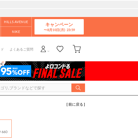
HILLS AVENUE
キャンペーン
8月10日(月)
NIKE
イド
よくあるご質問
[ 前に戻る ]
660