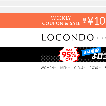
WEEKLY
¥
10
COUPON & SALE
OU
WOMEN
MEN
GIRLS
BOYS