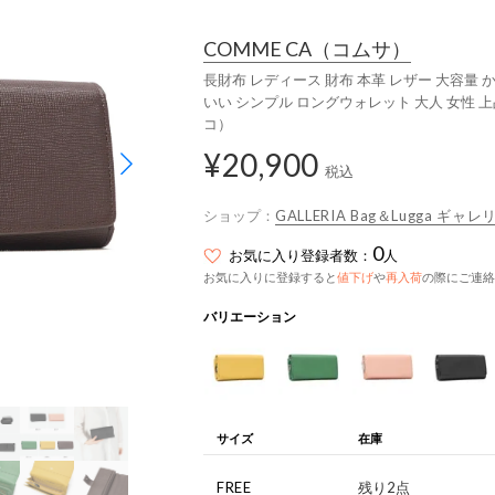
COMME CA
（コムサ）
長財布 レディース 財布 本革 レザー 大容量 
いい シンプル ロングウォレット 大人 女性 上品 型
コ）
¥20,900
税込
ショップ：
GALLERIA Bag＆Lugga ギャレ
0
お気に入り登録者数：
人
お気に入りに登録すると
値下げ
や
再入荷
の際にご連絡
バリエーション
サイズ
在庫
FREE
残り2点