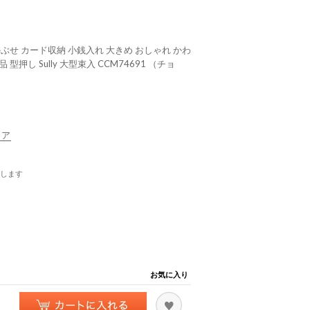
かぶせ カード収納 小銭入れ 大きめ おしゃれ かわ
押し Sully 大型束入 CCM74691 （チョ
リア
します
お気に入り