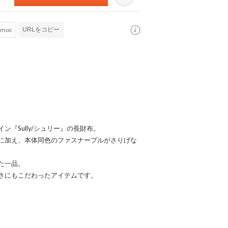
URLをコピー
『Sully/シュリー』の長財布。
に加え、本体同色のファスナープルがさりげな
た一品。
さにもこだわったアイテムです。