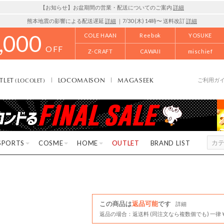
【お知らせ】お盆期間の営業・配送についてのご案内
詳細
熊本地震の影響による配送遅延
詳細
｜7/30 (木) 14時〜 送料改訂
詳細
,000
COLE HAAN
Reebok
YOSUKE
OFF
Z-CRAFT
CAWAII
mischief
TLET
LOCOMAISON
MAGASEEK
(LOCOLET)
ご利用ガ
SPORTS
COSME
HOME
OUTLET
BRAND LIST
この商品は
返品可能
です
詳細
返品の場合：返送料 (同注文なら複数個でも) 一律￥