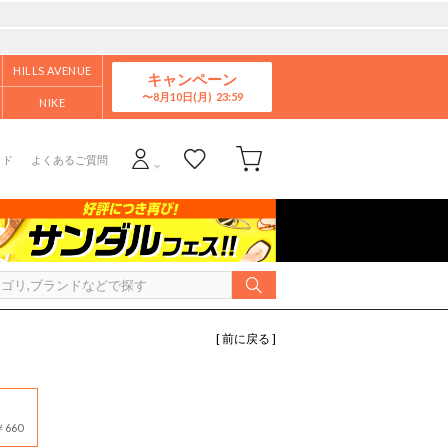
HILLS AVENUE
キャンペーン
8月10日(月)
NIKE
イド
よくあるご質問
[ 前に戻る ]
660