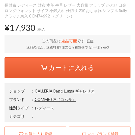
長財布 レディース 財布 本革 牛革 レザー 大容量 フラップ かぶせ 口金
ロングウォレット サイフ 小銭入れ 仕切り 2室 おしゃれ シンプル Sully
クラッチ束入 CCM74692 （グリーン）
¥17,930
税込
この商品は
返品可能
です
詳細
返品の場合：返送料 (同注文なら複数個でも) 一律￥660
カートに入れる
ショップ
：
GALLERIA Bag＆Lugga ギャレリア
ブランド
：
COMME CA
（コムサ）
性別タイプ
：
レディース
カテゴリ
：
お気に入り登録
マイブランド登録