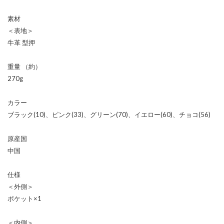
素材
＜表地＞
牛革 型押
重量 （約）
270g
カラー
ブラック(10)、ピンク(33)、グリーン(70)、イエロー(60)、チョコ(56)
原産国
中国
仕様
＜外側＞
ポケット×1
＜内側＞