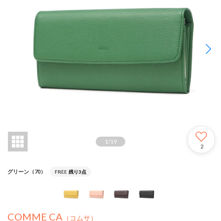
1
/
19
2
グリーン（70）
FREE
残り3点
COMME CA
（コムサ）