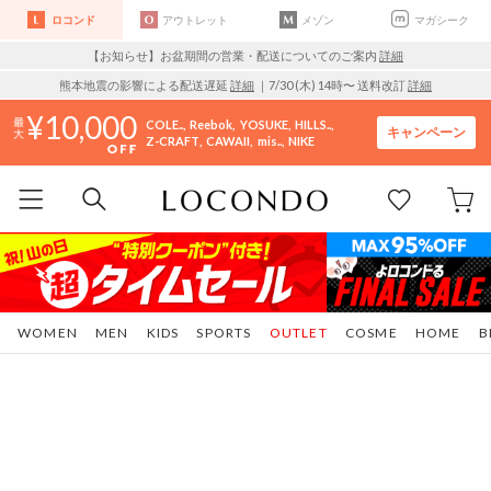
ロコンド
アウトレット
メゾン
マガシーク
【お知らせ】お盆期間の営業・配送についてのご案内
詳細
熊本地震の影響による配送遅延
詳細
｜7/30 (木) 14時〜 送料改訂
詳細
10,000
COLE..
Reebok
YOSUKE
HILLS..
キャンペーン
Z-CRAFT
CAWAII
mis..
NIKE
WOMEN
MEN
KIDS
SPORTS
OUTLET
COSME
HOME
B