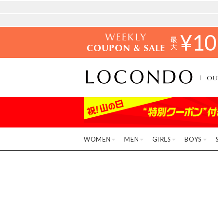
WEEKLY
¥
10
COUPON & SALE
OU
WOMEN
MEN
GIRLS
BOYS