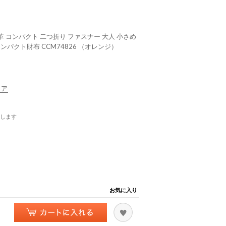
革 コンパクト 二つ折り ファスナー 大人 小さめ
Fコンパクト財布 CCM74826 （オレンジ）
リア
します
お気に入り