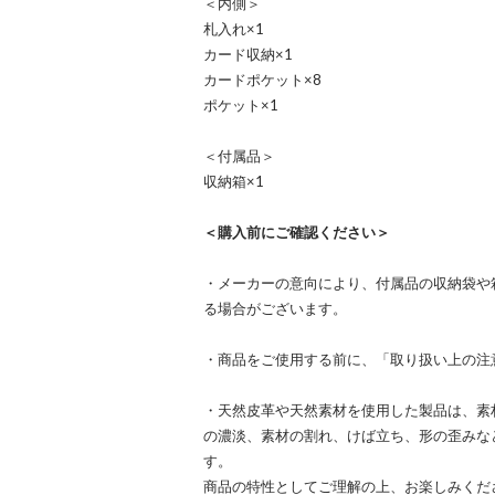
＜内側＞
札入れ×1
カード収納×1
カードポケット×8
ポケット×1
＜付属品＞
収納箱×1
＜購入前にご確認ください＞
・メーカーの意向により、付属品の収納袋や
る場合がございます。
・商品をご使用する前に、「取り扱い上の注
・天然皮革や天然素材を使用した製品は、素
の濃淡、素材の割れ、けば立ち、形の歪みな
す。
商品の特性としてご理解の上、お楽しみくだ