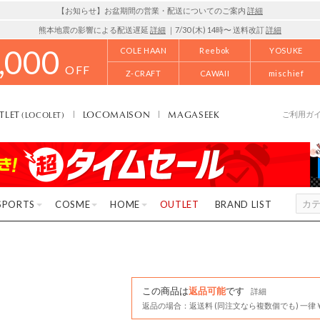
【お知らせ】お盆期間の営業・配送についてのご案内
詳細
熊本地震の影響による配送遅延
詳細
｜7/30 (木) 14時〜 送料改訂
詳細
,000
COLE HAAN
Reebok
YOSUKE
OFF
Z-CRAFT
CAWAII
mischief
TLET
LOCOMAISON
MAGASEEK
(LOCOLET)
ご利用ガ
SPORTS
COSME
HOME
OUTLET
BRAND LIST
この商品は
返品可能
です
詳細
返品の場合：返送料 (同注文なら複数個でも) 一律￥