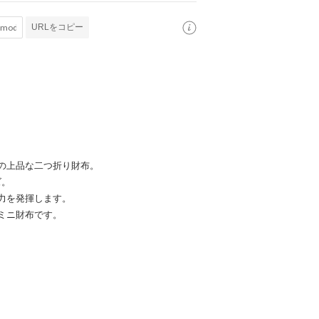
URLをコピー
の上品な二つ折り財布。
ズ。
力を発揮します。
ミニ財布です。