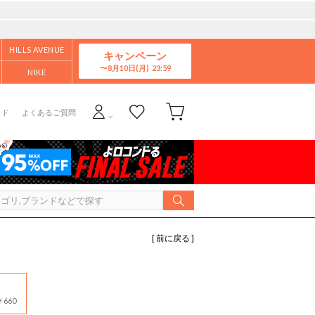
HILLS AVENUE
キャンペーン
8月10日(月)
NIKE
イド
よくあるご質問
[ 前に戻る ]
660