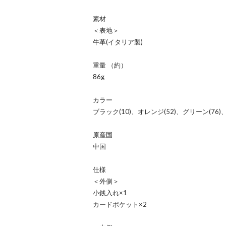
素材
＜表地＞
牛革(イタリア製)
重量 （約）
86g
カラー
ブラック(10)、オレンジ(52)、グリーン(76)
原産国
中国
仕様
＜外側＞
小銭入れ×1
カードポケット×2