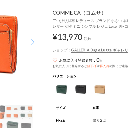
COMME CA
（コムサ）
二つ折り財布 レディース ブランド 小さい 本
レザー 女性 ミニ シンプル レジェ Leger 外
¥13,970
税込
ショップ：
GALLERIA Bag＆Lugga ギャレ
0
お気に入り登録者数：
人
お気に入りに登録すると
値下げ
や
再入荷
の際にご連絡
バリエーション
サイズ
在庫
FREE
残り2点