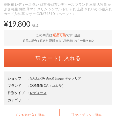
長財布 レディース 薄い 財布 長財布レディース ブランド 本革 大容量 か
ぶせ 軽量 薄型 薄マチ スリム シンプル おしゃれ 上品 きれいめ 小銭入れ
カード入れ 革 レザー CCM74810 （ベージュ）
¥19,800
税込
この商品は
返品可能
です
詳細
返品の場合：返送料 (同注文なら複数個でも) 一律￥660
カートに入れる
ショップ
：
GALLERIA Bag＆Lugga ギャレリア
ブランド
：
COMME CA
（コムサ）
性別タイプ
：
レディース
カテゴリ
：
お気に入り登録
マイブランド登録