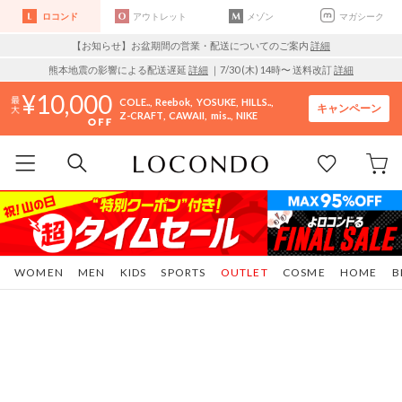
ロコンド
アウトレット
メゾン
マガシーク
【お知らせ】お盆期間の営業・配送についてのご案内
詳細
熊本地震の影響による配送遅延
詳細
｜7/30 (木) 14時〜 送料改訂
詳細
10,000
COLE..
Reebok
YOSUKE
HILLS..
キャンペーン
Z-CRAFT
CAWAII
mis..
NIKE
WOMEN
MEN
KIDS
SPORTS
OUTLET
COSME
HOME
B