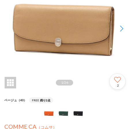
1
/
26
2
ベージュ（40）
FREE
残り2点
COMME CA
（コムサ）