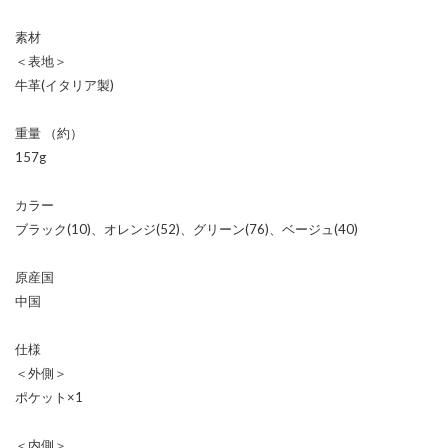
素材
＜表地＞
牛革(イタリア製)
重量 （約）
157g
カラー
ブラック(10)、オレンジ(52)、グリーン(76)、ベージュ(40)
原産国
中国
仕様
＜外側＞
ポケット×1
＜内側＞