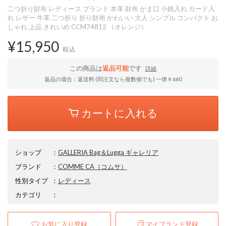
二つ折り財布 レディース ブランド 本革 財布 がま口 小銭入れ カード入
れ レザー 牛革 二つ折り 折り財布 かわいい 大人 シンプル コンパクト お
しゃれ 上品 きれいめ CCM74812 （オレンジ）
¥15,950
税込
この商品は
返品可能
です
詳細
返品の場合：返送料 (同注文なら複数個でも) 一律￥660
カートに入れる
ショップ
：
GALLERIA Bag＆Lugga ギャレリア
ブランド
：
COMME CA
（コムサ）
性別タイプ
：
レディース
カテゴリ
：
お気に入り登録
マイブランド登録