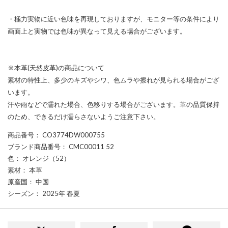
・極力実物に近い色味を再現しておりますが、モニター等の条件により
画面上と実物では色味が異なって見える場合がございます。
※本革(天然皮革)の商品について
素材の特性上、多少のキズやシワ、色ムラや擦れが見られる場合がござ
います。
汗や雨などで濡れた場合、色移りする場合がございます。革の品質保持
のため、できるだけ濡らさないようご注意下さい。
商品番号
： CO3774DW000755
ブランド商品番号
： CMC00011 52
色
： オレンジ（52）
素材
： 本革
原産国
： 中国
シーズン
： 2025年 春夏