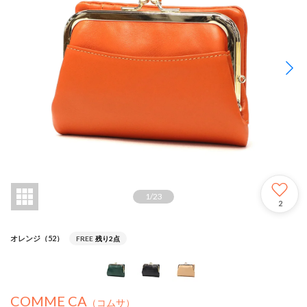
1
/
23
2
オレンジ（52）
FREE
残り2点
COMME CA
（コムサ）