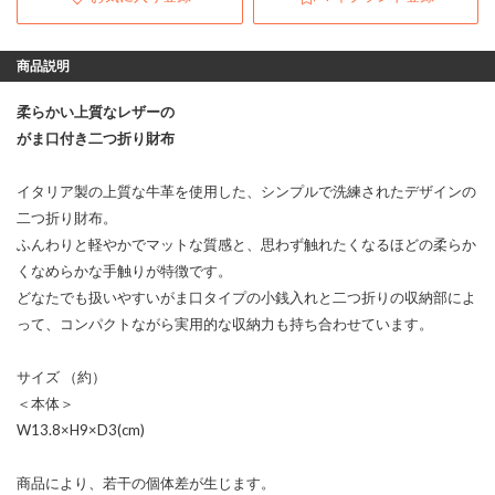
商品説明
柔らかい上質なレザーの
がま口付き二つ折り財布
イタリア製の上質な牛革を使用した、シンプルで洗練されたデザインの
二つ折り財布。
ふんわりと軽やかでマットな質感と、思わず触れたくなるほどの柔らか
くなめらかな手触りが特徴です。
どなたでも扱いやすいがま口タイプの小銭入れと二つ折りの収納部によ
って、コンパクトながら実用的な収納力も持ち合わせています。
サイズ （約）
＜本体＞
W13.8×H9×D3(cm)
商品により、若干の個体差が生じます。