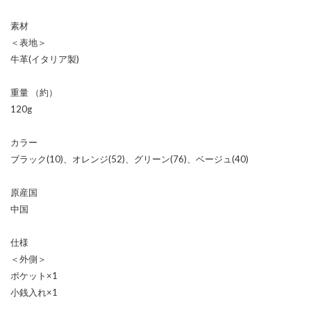
素材
＜表地＞
牛革(イタリア製)
重量 （約）
120g
カラー
ブラック(10)、オレンジ(52)、グリーン(76)、ベージュ(40)
原産国
中国
仕様
＜外側＞
ポケット×1
小銭入れ×1