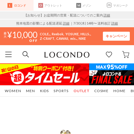
ロコンド
アウトレット
メゾン
マガシーク
【お知らせ】お盆期間の営業・配送についてのご案内
詳細
熊本地震の影響による配送遅延
詳細
｜7/30 (木) 14時〜 送料改訂
詳細
10,000
COLE..
Reebok
YOSUKE
HILLS..
キャンペーン
Z-CRAFT
CAWAII
mis..
NIKE
WOMEN
MEN
KIDS
SPORTS
OUTLET
COSME
HOME
B