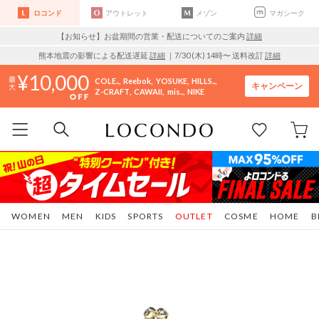
ロコンド
アウトレット
メゾン
マガシーク
【お知らせ】お盆期間の営業・配送についてのご案内
詳細
熊本地震の影響による配送遅延
詳細
｜7/30 (木) 14時〜 送料改訂
詳細
10,000
COLE..
Reebok
YOSUKE
HILLS..
キャンペーン
Z-CRAFT
CAWAII
mis..
NIKE
WOMEN
MEN
KIDS
SPORTS
OUTLET
COSME
HOME
B