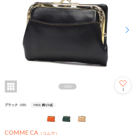
1
/
23
1
ブラック（10）
FREE
残り3点
COMME CA
（コムサ）