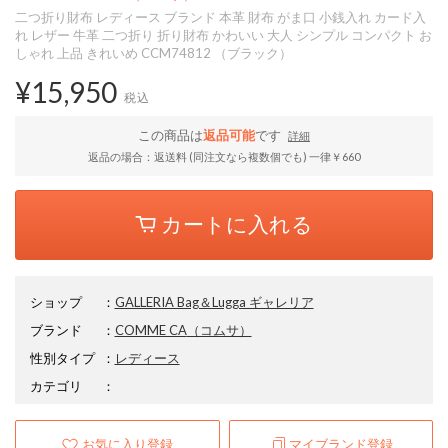
二つ折り財布 レディース ブランド 本革 財布 がま口 小銭入れ カード入
れ レザー 牛革 二つ折り 折り財布 かわいい 大人 シンプル コンパクト お
しゃれ 上品 きれいめ CCM74812 （ブラック）
¥15,950
税込
この商品は
返品可能
です
詳細
返品の場合：返送料 (同注文なら複数個でも) 一律￥660
カートに入れる
ショップ
：
GALLERIA Bag＆Lugga ギャレリア
ブランド
：
COMME CA
（コムサ）
性別タイプ
：
レディース
カテゴリ
：
お気に入り登録
マイブランド登録