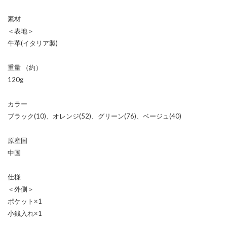
素材
＜表地＞
牛革(イタリア製)
重量 （約）
120g
カラー
ブラック(10)、オレンジ(52)、グリーン(76)、ベージュ(40)
原産国
中国
仕様
＜外側＞
ポケット×1
小銭入れ×1