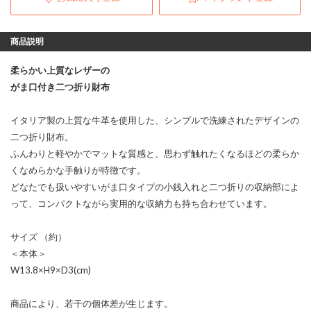
商品説明
柔らかい上質なレザーの
がま口付き二つ折り財布
イタリア製の上質な牛革を使用した、シンプルで洗練されたデザインの
二つ折り財布。
ふんわりと軽やかでマットな質感と、思わず触れたくなるほどの柔らか
くなめらかな手触りが特徴です。
どなたでも扱いやすいがま口タイプの小銭入れと二つ折りの収納部によ
って、コンパクトながら実用的な収納力も持ち合わせています。
サイズ （約）
＜本体＞
W13.8×H9×D3(cm)
商品により、若干の個体差が生じます。