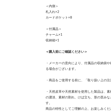
＜内側＞
札入れ×2
カードポケット×8
＜付属品＞
チャーム×1
収納箱×1
＜購入前にご確認ください＞
・メーカーの意向により、付属品の収納袋や
る場合がございます。
・商品をご使用する前に、「取り扱い上の注
・天然皮革や天然素材を使用した製品は、素
の濃淡、素材の割れ、けば立ち、形の歪みな
す。
商品の特性としてご理解の上、お楽しみくだ