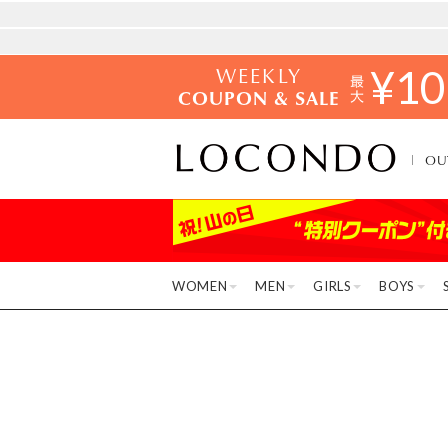
WEEKLY
¥
10
COUPON & SALE
OU
WOMEN
MEN
GIRLS
BOYS