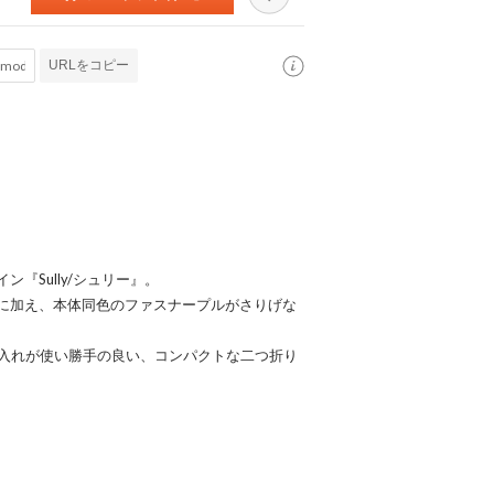
URLをコピー
『Sully/シュリー』。
に加え、本体同色のファスナープルがさりげな
銭入れが使い勝手の良い、コンパクトな二つ折り