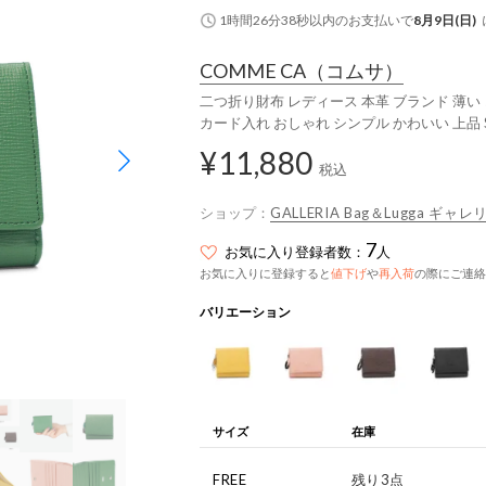
1時間26分37秒
以内
のお支払いで
8月9日(日)
COMME CA
（コムサ）
二つ折り財布 レディース 本革 ブランド 薄い 
カード入れ おしゃれ シンプル かわいい 上品 Su
¥11,880
税込
ショップ：
GALLERIA Bag＆Lugga ギャレ
7
お気に入り登録者数：
人
お気に入りに登録すると
値下げ
や
再入荷
の際にご連絡
バリエーション
サイズ
在庫
FREE
残り3点