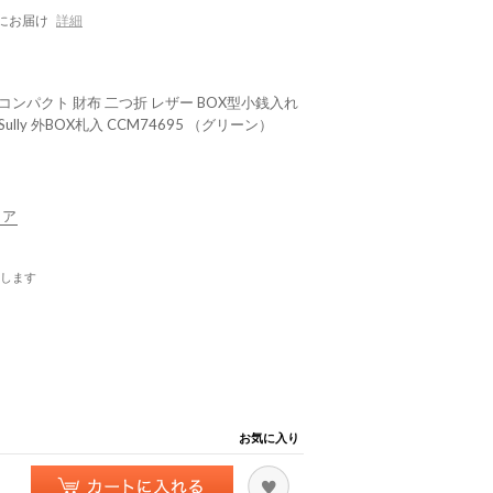
にお届け
詳細
コンパクト 財布 二つ折 レザー BOX型小銭入れ
lly 外BOX札入 CCM74695 （グリーン）
リア
します
お気に入り