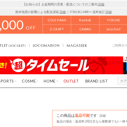
【お知らせ】お盆期間の営業・配送についてのご案内
詳細
熊本地震の影響による配送遅延
詳細
｜7/30 (木) 14時〜 送料改訂
詳細
,000
COLE HAAN
Reebok
YOSUKE
OFF
Z-CRAFT
CAWAII
mischief
TLET
LOCOMAISON
MAGASEEK
(LOCOLET)
ご利用ガ
SPORTS
COSME
HOME
OUTLET
BRAND LIST
この商品は
返品可能
です
詳細
返品の場合：返送料 (同注文なら複数個でも) 一律￥