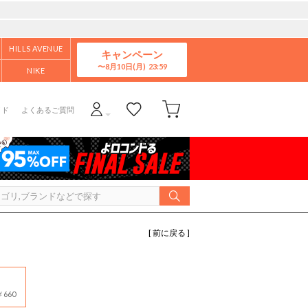
HILLS AVENUE
キャンペーン
8月10日(月)
NIKE
イド
よくあるご質問
[ 前に戻る ]
660