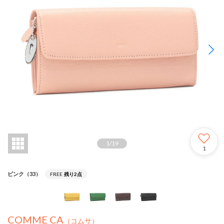
1
/
19
1
ピンク（33）
FREE
残り2点
COMME CA
（コムサ）