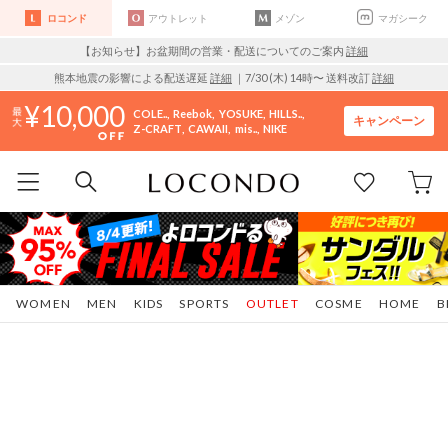
ロコンド
アウトレット
メゾン
マガシーク
【お知らせ】お盆期間の営業・配送についてのご案内
詳細
熊本地震の影響による配送遅延
詳細
｜7/30 (木) 14時〜 送料改訂
詳細
10,000
COLE..
Reebok
YOSUKE
HILLS..
キャンペーン
Z-CRAFT
CAWAII
mis..
NIKE
WOMEN
MEN
KIDS
SPORTS
OUTLET
COSME
HOME
B