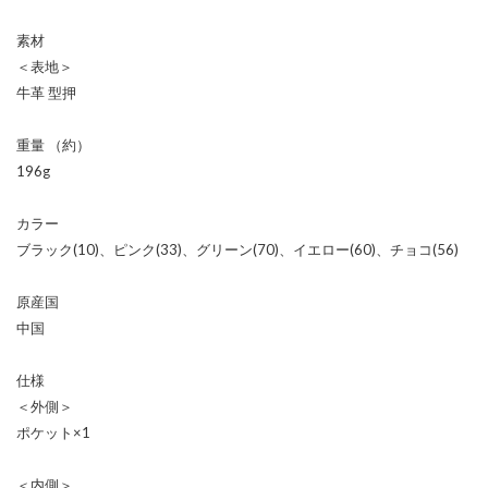
素材
＜表地＞
牛革 型押
重量 （約）
196g
カラー
ブラック(10)、ピンク(33)、グリーン(70)、イエロー(60)、チョコ(56)
原産国
中国
仕様
＜外側＞
ポケット×1
＜内側＞