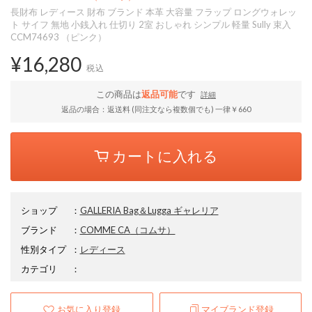
長財布 レディース 財布 ブランド 本革 大容量 フラップ ロングウォレッ
ト サイフ 無地 小銭入れ 仕切り 2室 おしゃれ シンプル 軽量 Sully 束入
CCM74693 （ピンク）
¥16,280
税込
この商品は
返品可能
です
詳細
返品の場合：返送料 (同注文なら複数個でも) 一律￥660
カートに入れる
ショップ
：
GALLERIA Bag＆Lugga ギャレリア
ブランド
：
COMME CA
（コムサ）
性別タイプ
：
レディース
カテゴリ
：
お気に入り登録
マイブランド登録