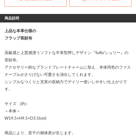
商品説明
上品な本革仕様の
フラップ長財布
高級感と上質感漂うソフトな牛革型押しデザイン『Sully/シュリー』の
長財布。
アクセサリー的なブランドプレートチャームに加え、本体同色のファス
ナープルがさりげない可愛さを演出してくれます。
シンプルなつくりと充実の収納力でデイリー使いしやすい仕上がりで
す。
サイズ （約）
＜本体＞
W19.5×H9.5×D3.5(cm)
商品により、若干の個体差が生じます。