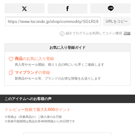
URLをコピー
紹介プログラムを利用してコイン獲得
詳細
お気に入り登録ガイド
商品
のお気に入り登録
再入荷やセール開始、残り１点の時にいち早くご連絡します
マイブランド
の登録
新商品やセール等、ブランドのお得な情報をお送りします
このアイテムへのお客様の声
レビュー投稿で最大
2,000
ポイント
※投稿は（対象商品の）ご購入者のみ可能
※投稿可能期間は商品出荷48時間後から30日間です