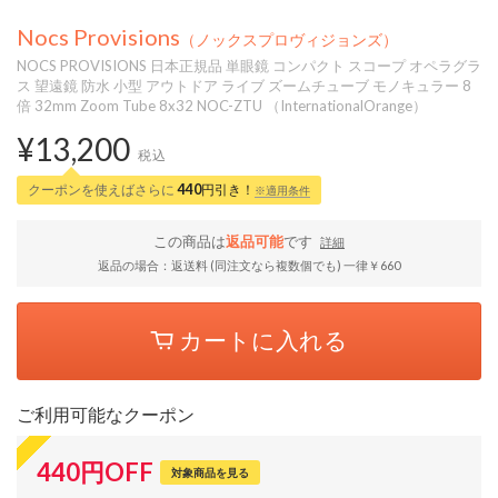
Nocs Provisions
（ノックスプロヴィジョンズ）
NOCS PROVISIONS 日本正規品 単眼鏡 コンパクト スコープ オペラグラ
ス 望遠鏡 防水 小型 アウトドア ライブ ズームチューブ モノキュラー 8
倍 32mm Zoom Tube 8x32 NOC-ZTU （InternationalOrange）
¥13,200
税込
クーポンを使えばさらに
440
円引き！
※適用条件
この商品は
返品可能
です
詳細
返品の場合：返送料 (同注文なら複数個でも) 一律￥660
カートに入れる
ご利用可能なクーポン
440
円
OFF
対象商品を見る