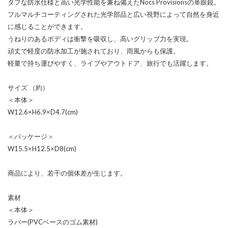
タフな防水仕様と高い光学性能を兼ね備えたNocs Provisionsの単眼鏡。
フルマルチコーティングされた光学部品と広い視野によって自然を身近
に感じることができます。
うねりのあるボディは衝撃を吸収し、高いグリップ力を実現。
頑丈で軽度の防水加工が施されており、雨風からも保護。
軽量で持ち運びやすく、ライブやアウトドア、旅行でも活躍します。
サイズ （約）
＜本体＞
W12.6×H6.9×D4.7(cm)
＜パッケージ＞
W15.5×H12.5×D8(cm)
商品により、若干の個体差が生じます。
素材
＜本体＞
ラバー(PVCベースのゴム素材)