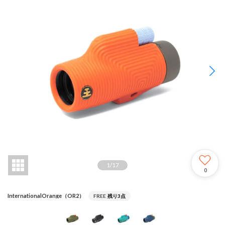
1
/
17
0
InternationalOrange（OR2）
FREE
残り3点