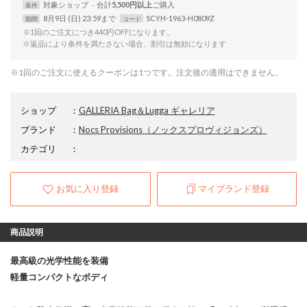
対象
ショップ
合計
5,500円以上
条件
8月9日 (日) 23:59まで
SCYH-1963-H0809Z
期間
コード
※1回のご注文につき440円OFFになります。
※返品により条件を満たさない場合、割引は無効になります
※1回のご注文に使えるクーポンは1つです。注文後の適用はできません。
ショップ
：
GALLERIA Bag＆Lugga ギャレリア
ブランド
：
Nocs Provisions
（ノックスプロヴィジョンズ）
カテゴリ
：
お気に入り登録
マイブランド登録
商品説明
最高級の光学性能を装備
軽量コンパクトなボディ