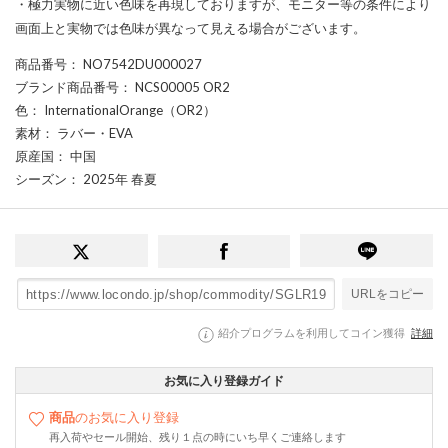
・極力実物に近い色味を再現しておりますが、モニター等の条件により
画面上と実物では色味が異なって見える場合がございます。
商品番号
： NO7542DU000027
ブランド商品番号
： NCS00005 OR2
色
： InternationalOrange（OR2）
素材
： ラバー・EVA
原産国
： 中国
シーズン
： 2025年 春夏
URLをコピー
紹介プログラムを利用してコイン獲得
詳細
お気に入り登録ガイド
商品
のお気に入り登録
再入荷やセール開始、残り１点の時にいち早くご連絡します