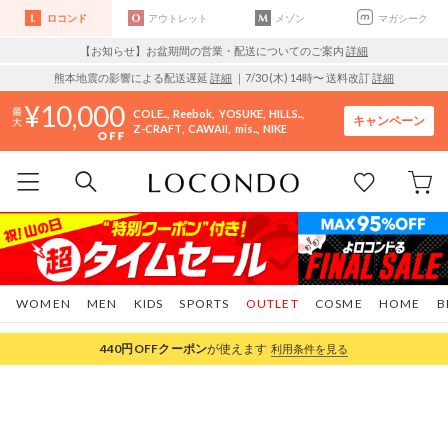
ロコンド
アウトレット
メゾン
マガシーク
【お知らせ】お盆期間の営業・配送についてのご案内
詳細
熊本地震の影響による配送遅延
詳細
｜7/30 (木) 14時〜 送料改訂
詳細
10,000
COLE..
Reebok
YOSUKE
HILLS..
キャンペーン
Z-CRAFT
CAWAII
mis..
NIKE
WOMEN
MEN
KIDS
SPORTS
OUTLET
COSME
HOME
B
440円OFF
クーポン
が使えます
利用条件を見る