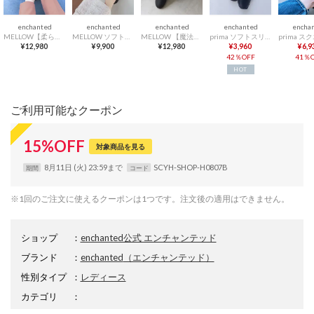
enchanted
enchanted
enchanted
enchanted
encha
MELLOW【柔らか・履きやすい】ソフトチューブモカシン （ブラック）
MELLOW ソフトフィットスリッポンフラットシューズ （ブラック）
MELLOW 【魔法の靴】ソフトバブーシュ （ブラック）
prima ソフトスリッポンシューズ （ブラック）
¥12,980
¥9,900
¥12,980
¥3,960
¥6,9
42％OFF
41％O
HOT
ご利用可能なクーポン
15
%
OFF
対象商品を見る
8月11日 (火) 23:59まで
SCYH-SHOP-H0807B
期間
コード
※1回のご注文に使えるクーポンは1つです。注文後の適用はできません。
ショップ
：
enchanted公式 エンチャンテッド
ブランド
：
enchanted
（エンチャンテッド）
性別タイプ
：
レディース
カテゴリ
：