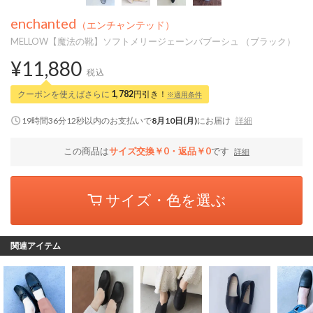
enchanted
（エンチャンテッド）
MELLOW【魔法の靴】ソフトメリージェーンバブーシュ （ブラック）
¥11,880
税込
クーポンを使えばさらに
1,782
円引き！
※適用条件
19時間36分11秒
以内
のお支払いで
8月10日(月)
にお届け
詳細
この商品は
サイズ交換￥0・返品￥0
です
詳細
サイズ・色を選ぶ
関連アイテム