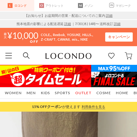
ロコンド
アウトレット
メゾン
マガシーク
【お知らせ】お盆期間の営業・配送についてのご案内
詳細
熊本地震の影響による配送遅延
詳細
｜7/30 (木) 14時〜 送料改訂
詳細
10,000
COLE..
Reebok
YOSUKE
HILLS..
キャンペーン
Z-CRAFT
CAWAII
mis..
NIKE
WOMEN
MEN
KIDS
SPORTS
OUTLET
COSME
HOME
B
15%OFF
クーポン
が使えます
利用条件を見る