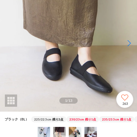
1
/
13
263
ブラック（BL）
225/22.5cm
残り2点
230/23cm
残り1点
235/23.5cm
残り1点