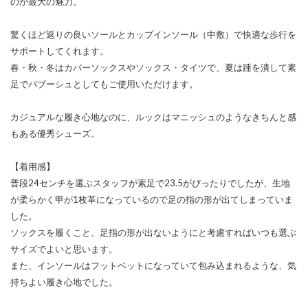
のが最大の魅力。
驚くほど返りの良いソールとカップインソール（中敷）で快適な歩行を
サポートしてくれます。
春・秋・冬はカバーソックスやソックス・タイツで、夏は踵を潰して素
足でバブーシュとしてもご使用いただけます。
カジュアルな履き心地なのに、ルックはマニッシュのようなきちんと感
もある優秀シューズ。
【着用感】
普段24センチを選ぶスタッフが素足で23.5がぴったりでしたが、生地
が柔らかく甲が1枚革になっているので足の指の形が出てしまっていま
した。
ソックスを履くこと、足指の形が出ないようにと考慮すればいつも選ぶ
サイズでよいと思います。
また、インソールはフットベットになっていて包み込まれるような、気
持ちよい履き心地でした。