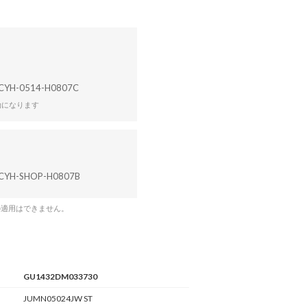
CYH-0514-H0807C
効になります
CYH-SHOP-H0807B
の適用はできません。
GU1432DM033730
JUMN05024JW ST