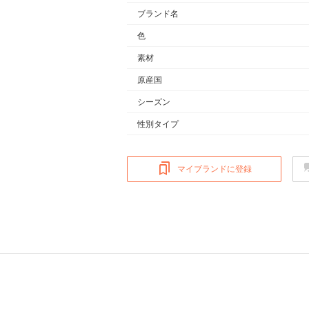
ブランド名
色
素材
原産国
シーズン
性別タイプ
マイブランドに登録