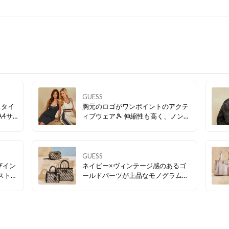
GUESS
スタイ
胸元のロゴがワンポイントのアクテ
A4サ
ィブウェア🎾 伸縮性も高く、ノンス
もぴっ
トレスで着用することができます💛
GUESS
ザイン
ネイビー×ヴィンテージ感のあるゴ
ストラ
ールドパーツが上品なモノグラム柄
方のア
バッグ。 取り外し可能なショルダー
💛
ストラップ付で、気分やシーンに合
わせてスタイリングのアレンジも楽
しめます💛