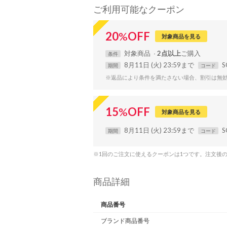
ご利用可能なクーポン
20
%
OFF
対象商品を見る
対象
商品
2点以上
条件
8月11日 (火) 23:59まで
S
期間
コード
※返品により条件を満たさない場合、割引は無
15
%
OFF
対象商品を見る
8月11日 (火) 23:59まで
S
期間
コード
※1回のご注文に使えるクーポンは1つです。注文後
商品詳細
商品番号
ブランド商品番号