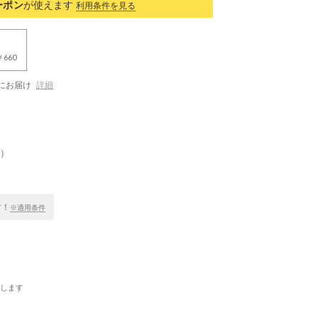
ーポン
が使えます
利用条件を見る
660
にお届け
詳細
T）
す！
※適用条件
します