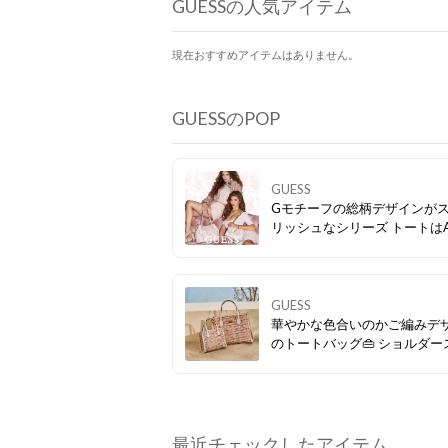
GUESSの人気アイテム
現在おすすめアイテムはありません。
GUESSのPOP
GUESS
Gモチーフの総柄デザインが
リッシュなシリーズ トートは
イズも収納可能で通勤BAGに
たりです💓 トート品番👉
GU1432AW28347
GUESS
華やかな色合いのかご編みデ
のトートバッグ👜 ショルダー
ップは取り外し可能で、持ち
レンジが楽しめるのも魅力です
最近チェックしたアイテム