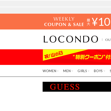
WEEKLY
¥
10
COUPON & SALE
OU
WOMEN
MEN
GIRLS
BOYS