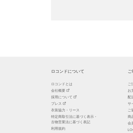
ロコンドについて
ご
ロコンドとは
ご
会社概要
お
採用について
配
プレス
サ
衣装協力・リース
ご
特定商取引法に基づく表示・
商
古物営業法に基づく表記
会
利用規約
L