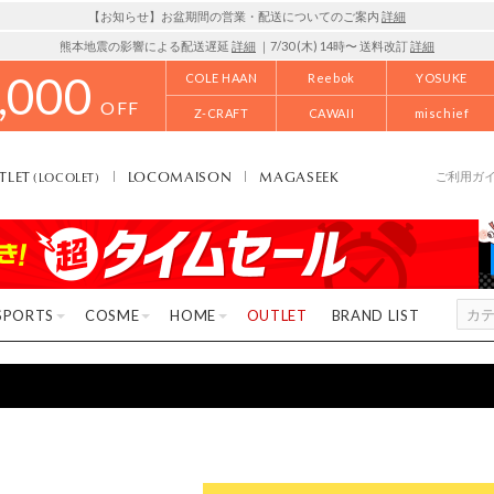
【お知らせ】お盆期間の営業・配送についてのご案内
詳細
熊本地震の影響による配送遅延
詳細
｜7/30 (木) 14時〜 送料改訂
詳細
,000
COLE HAAN
Reebok
YOSUKE
OFF
Z-CRAFT
CAWAII
mischief
TLET
LOCOMAISON
MAGASEEK
(LOCOLET)
ご利用ガ
SPORTS
COSME
HOME
OUTLET
BRAND LIST