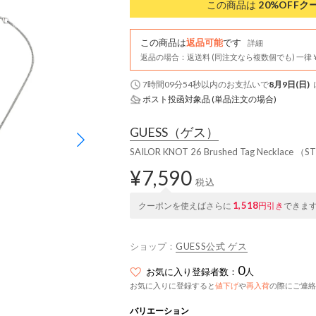
この商品は
20%OFF
ク
この商品は
返品可能
です
詳細
返品の場合：返送料 (同注文なら複数個でも) 一律￥
7時間09分53秒
以内
のお支払いで
8月9日(日)
ポスト投函対象品 (単品注文の場合)
GUESS
（ゲス）
SAILOR KNOT 26 Brushed Tag Necklace （S
¥7,590
税込
1,518
クーポンを使えばさらに
円引き
できま
ショップ：
GUESS公式 ゲス
0
お気に入り登録者数：
人
お気に入りに登録すると
値下げ
や
再入荷
の際にご連絡
バリエーション