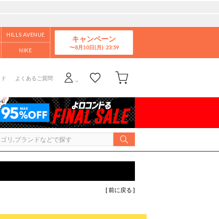
HILLS AVENUE
キャンペーン
8月10日(月)
NIKE
イド
よくあるご質問
[ 前に戻る ]