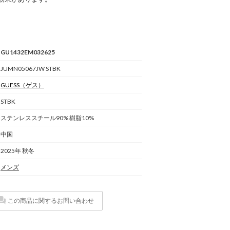
GU1432EM032625
JUMN05067JW STBK
GUESS
（ゲス）
STBK
ステンレススチール90% 樹脂10%
中国
2025年 秋冬
メンズ
この商品に関するお問い合わせ