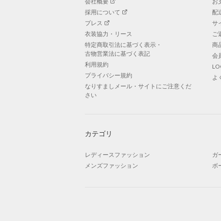
会社概要
お
採用について
配
プレス
サ
衣装協力・リース
ご
特定商取引法に基づく表示・
商
古物営業法に基づく表記
会
利用規約
L
プライバシー規約
よ
なりすましメール・サイトにご注意くだ
さい
カテゴリ
レディースファッション
ガ
メンズファッション
ボ