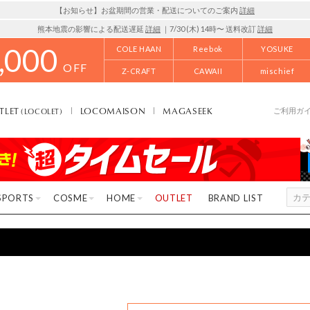
【お知らせ】お盆期間の営業・配送についてのご案内
詳細
熊本地震の影響による配送遅延
詳細
｜7/30 (木) 14時〜 送料改訂
詳細
,000
COLE HAAN
Reebok
YOSUKE
OFF
Z-CRAFT
CAWAII
mischief
TLET
LOCOMAISON
MAGASEEK
(LOCOLET)
ご利用ガ
SPORTS
COSME
HOME
OUTLET
BRAND LIST