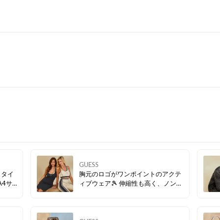
GUESS
スタイ
胸元のロゴがワンポイントのアクテ
A4サ
ィブウェア🎾 伸縮性も高く、ノンス
もぴっ
トレスで着用することができます💛