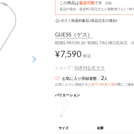
この商品は
返品可能
です
詳細
返品の場合：返送料 (同注文なら複数個でも) 一律￥
ポスト投函対象品 (単品注文の場合)
GUESS
（ゲス）
REBEL MOON 26” REBEL TAG NECKLACE 
¥7,590
税込
ショップ：
GUESS公式 ゲス
2
お気に入り登録者数：
人
お気に入りに登録すると
値下げ
や
再入荷
の際にご連絡
バリエーション
サイズ
在庫