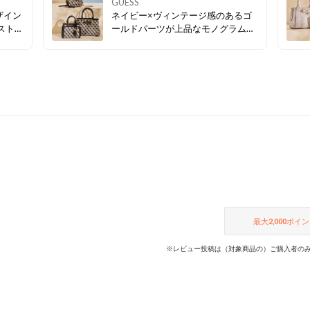
GUESS
ザイン
ネイビー×ヴィンテージ感のあるゴ
ストラ
ールドパーツが上品なモノグラム柄
方のア
バッグ。 取り外し可能なショルダー
💛
ストラップ付で、気分やシーンに合
わせてスタイリングのアレンジも楽
しめます💛
最大
2,000
ポイン
※レビュー投稿は（対象商品の）ご購入者のみ