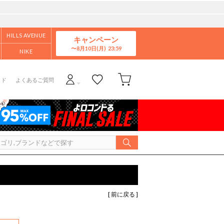
HILLS AVENUE
キャンペーン
8月10日(月)
NIKE
イド
よくあるご質問
[ 前に戻る ]