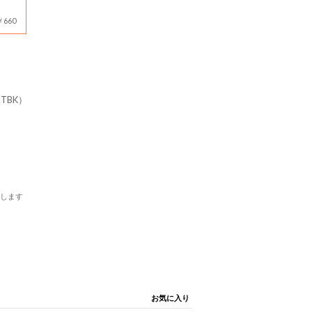
660
（STBK）
します
お気に入り