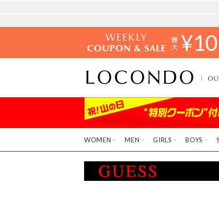
WEEKLY
¥
10
COUPON & SALE
OU
WOMEN
MEN
GIRLS
BOYS