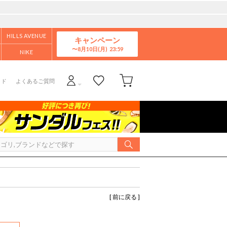
HILLS AVENUE
キャンペーン
8月10日(月)
NIKE
イド
よくあるご質問
[ 前に戻る ]