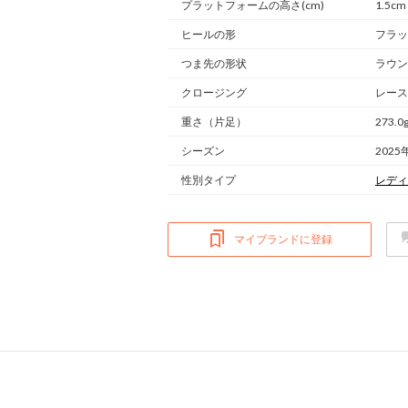
プラットフォームの高さ(cm)
1.5cm
ヒールの形
フラッ
つま先の形状
ラウン
クロージング
レース
重さ
（片足）
273.0
シーズン
2025
性別タイプ
レディ
マイブランドに登録