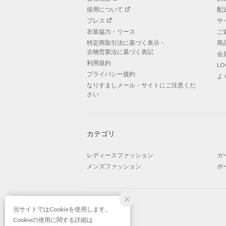
採用について
配
プレス
サ
衣装協力・リース
ご
特定商取引法に基づく表示・
商
古物営業法に基づく表記
会
利用規約
L
プライバシー規約
よ
なりすましメール・サイトにご注意くだ
さい
カテゴリ
レディースファッション
ガ
メンズファッション
ボ
当サイトではCookieを使用します。
Cookieの使用に関する詳細は