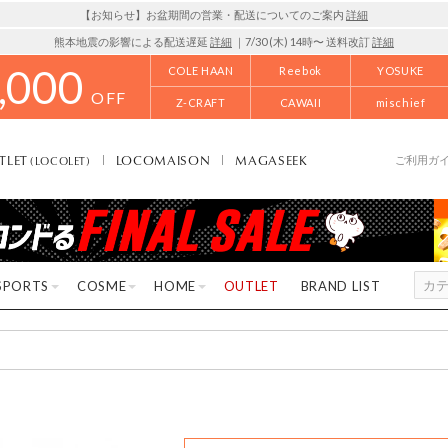
【お知らせ】お盆期間の営業・配送についてのご案内
詳細
熊本地震の影響による配送遅延
詳細
｜7/30 (木) 14時〜 送料改訂
詳細
,000
COLE HAAN
Reebok
YOSUKE
OFF
Z-CRAFT
CAWAII
mischief
TLET
LOCOMAISON
MAGASEEK
(LOCOLET)
ご利用ガ
SPORTS
COSME
HOME
OUTLET
BRAND LIST