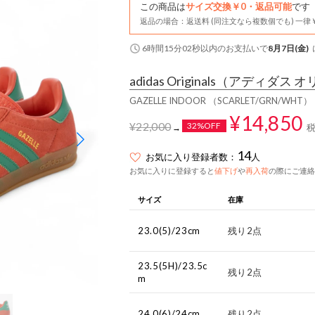
この商品は
サイズ交換￥0・返品可能
です
返品の場合：返送料 (同注文なら複数個でも) 一律￥
6時間15分01秒
以内
のお支払いで
8月7日(金)
adidas Originals
（アディダス オ
GAZELLE INDOOR （SCARLET/GRN/WHT）
¥14,850
¥22,000
32%OFF
→
14
お気に入り登録者数：
人
お気に入りに登録すると
値下げ
や
再入荷
の際にご連絡
サイズ
在庫
23.0(5)/23cm
残り2点
23.5(5H)/23.5c
残り2点
m
24.0(6)/24cm
残り2点