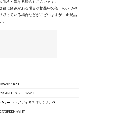
規価格と異なる場合もございます。
は箱に痛みがある場合や検品中の若干のシワや
り取っている場合などがございますが、正規品
い。
0BW011473
7 SCARLET/GREEN/WHT
 Originals
（アディダス オリジナルス）
LET/GREEN/WHT