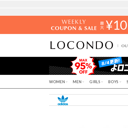
WEEKLY
¥
10
COUPON & SALE
OU
WOMEN
MEN
GIRLS
BOYS