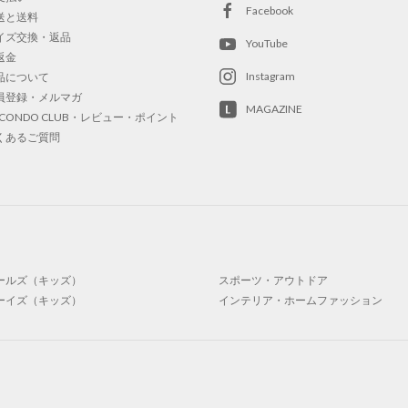
Facebook
送と送料
イズ交換・返品
YouTube
返金
Instagram
品について
員登録・メルマガ
MAGAZINE
OCONDO CLUB・レビュー・ポイント
くあるご質問
ールズ（キッズ）
スポーツ・アウトドア
ーイズ（キッズ）
インテリア・ホームファッション