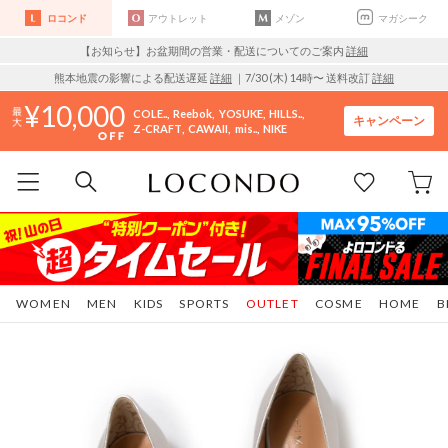
ロコンド
アウトレット
メゾン
マガシーク
【お知らせ】お盆期間の営業・配送についてのご案内
詳細
熊本地震の影響による配送遅延
詳細
｜7/30 (木) 14時〜 送料改訂
詳細
10,000
COLE..
Reebok
YOSUKE
HILLS..
キャンペーン
Z-CRAFT
CAWAII
mis..
NIKE
WOMEN
MEN
KIDS
SPORTS
OUTLET
COSME
HOME
B