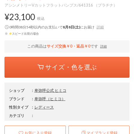
アシンメトリーVカットフラットパンプス/641316 （プラチナ）
¥23,100
税込
0時間08分53秒
以内
のお支払いで
8月8日(土)
にお届け
詳細
※
スピード出荷の場合
この商品は
サイズ交換￥0・返品￥0
です
詳細
サイズ・色を選ぶ
ショップ
：
卑弥呼公式 ヒミコ
ブランド
：
卑弥呼
（ヒミコ）
性別タイプ
：
レディース
カテゴリ
：
お気に入り登録
マイブランド登録