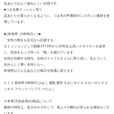
足あたりがよく疲れにくい仕様です。
■つま先裏クッション有り
足あたりが柔らかくなるように、つま先の甲裏部分にスポンジ素材を使
用しています。
■□卑弥呼（HIMIKO）□■
「女性の輝きを足元から応援する」
をミッションとして創業1973年から50年以上高いクオリティを追求
し、自信をもって作った「靴」を届けています。
女性が活躍する時代。女性のライフスタイルに寄り添い、支えていく。
自分らしく輝く女性たちへ。
卑弥呼はそんなあなたの毎日を快適に彩ります。
ヒミコ 卑弥呼 HIMIKO ひみこ 通勤 通学 大きいサイズ 小さいサイズ ビ
ジネス フラットパンプス ぺたんこ
※本革(天然皮革)の商品について
素材の特性上、多少のキズやシワ、色ムラや擦れが見られる場合がござ
います。