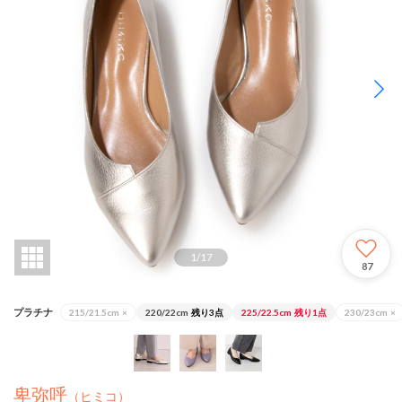
1
/
17
87
プラチナ
215/21.5cm
×
220/22cm
残り3点
225/22.5cm
残り1点
230/23cm
×
卑弥呼
（ヒミコ）