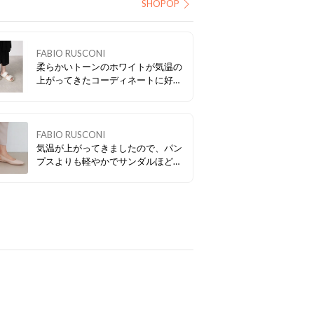
SHOPOP
FABIO RUSCONI
柔らかいトーンのホワイトが気温の
上がってきたコーディネートに好相
性です！ 程よくボリュームもあり、
リゾートからアーバンまで幅広いシ
ーンで活躍します。
FABIO RUSCONI
気温が上がってきましたので、パン
プスよりも軽やかでサンダルほど砕
けないバックストラップタイプがお
すすめです。 お買い得なクーポンも
付いていますよ！