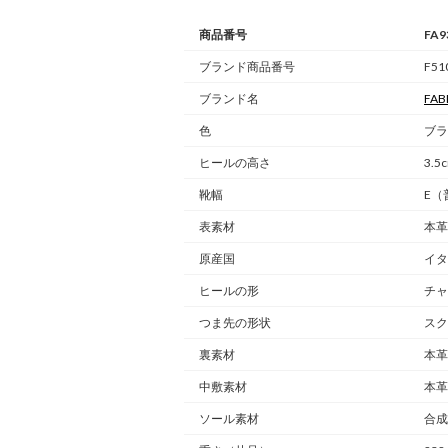
商品番号
FA9
ブランド商品番号
F51
ブランド名
FAB
色
ブラ
ヒールの高さ
3.5
靴幅
E（
表素材
本革
原産国
イタ
ヒールの形
チャ
つま先の形状
スク
裏素材
本革
中敷素材
本革
ソール素材
合成