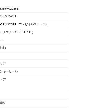
33BW022263
016 BLE-011
IO RUSCONI
（ファビオルスコーニ）
ックエナメル（BLE-011）
cm
普通）
リア
ンキーヒール
エア
素材