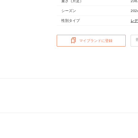
重さ
（片足）
238
シーズン
20
性別タイプ
レデ
マイブランドに登録