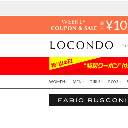
WEEKLY
¥
10
COUPON & SALE
OU
WOMEN
MEN
GIRLS
BOYS