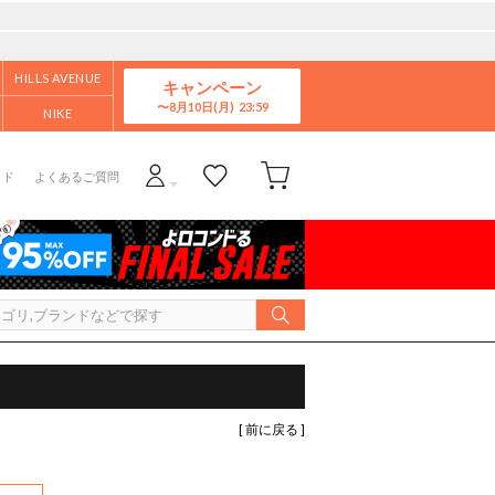
HILLS AVENUE
キャンペーン
8月10日(月)
NIKE
イド
よくあるご質問
[ 前に戻る ]