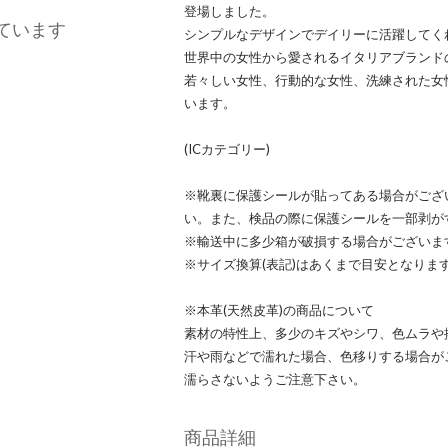
登場しました。
ています
シンプルなデザインでデイリーに活躍してく
世界中の女性から愛されるイタリアブランドのF
若々しい女性、行動的な女性、洗練された女
います。
(ICカテゴリー)
※靴裏に保護シールが貼ってある場合がござ
い。また、検品の際に保護シールを一部剥が
※輸送中に多少箱が破損する場合がございま
※サイズ換算(表記)はあくまで目安となりま
※本革(天然皮革)の商品について
素材の特性上、多少のキズやシワ、色ムラや
汗や雨などで濡れた場合、色移りする場合が
濡らさないようご注意下さい。
商品詳細