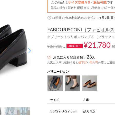
この商品は
サイズ交換￥0・返品可能
です
返品の場合：返送料 (同注文なら複数個でも) 一律￥
13時間54分29秒
以内
のお支払いで
8月9日(日)
FABIO RUSCONI
（ファビオルス
オブリークトウリボンパンプス （ブラック
¥21,780
¥36,300
40%OFF
→
23
お気に入り登録者数：
人
お気に入りに登録すると
値下げ
や
再入荷
の際にご連絡
バリエーション
サイズ
在庫
35/22.0-22.5cm
残り3点