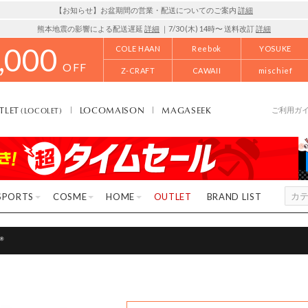
【お知らせ】お盆期間の営業・配送についてのご案内
詳細
熊本地震の影響による配送遅延
詳細
｜7/30 (木) 14時〜 送料改訂
詳細
,000
COLE HAAN
Reebok
YOSUKE
OFF
Z-CRAFT
CAWAII
mischief
TLET
LOCOMAISON
MAGASEEK
(LOCOLET)
ご利用ガ
SPORTS
COSME
HOME
OUTLET
BRAND LIST