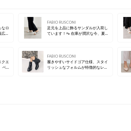
FABIO RUSCONI
ュなロ
足元を上品に飾るサンダルが入荷し
幅広い
ています！👡 在庫が潤沢な今、夏支
な天候
度を始めませんか？
ローフ
FABIO RUSCONI
スクエ
履きやすいサイドゴア仕様、スタイ
 ベー
リッシュなフォルムが特徴的なレイ
ムが揃
ンシューズ。 雨天でも足元を気にせ
ず、気持ちよく外出できる1足で
す！