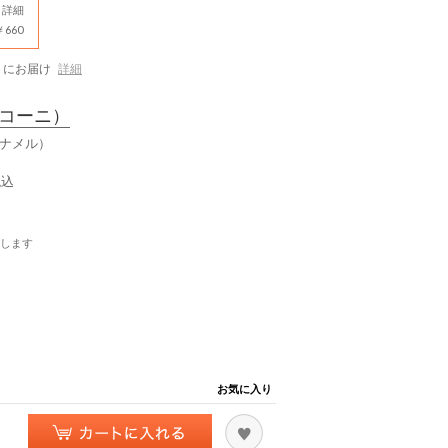
詳細
660
にお届け
詳細
コーニ）
エナメル）
税込
します
お気に入り