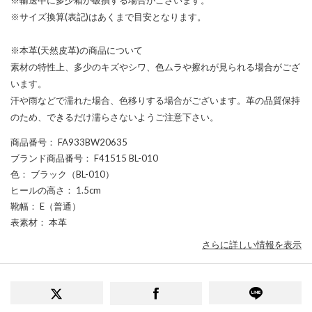
※サイズ換算(表記)はあくまで目安となります。
※本革(天然皮革)の商品について
素材の特性上、多少のキズやシワ、色ムラや擦れが見られる場合がござ
います。
汗や雨などで濡れた場合、色移りする場合がございます。革の品質保持
のため、できるだけ濡らさないようご注意下さい。
商品番号
： FA933BW20635
ブランド商品番号
： F41515 BL-010
色
： ブラック（BL-010）
ヒールの高さ
： 1.5cm
靴幅
： E（普通）
表素材
： 本革
さらに詳しい情報を表示