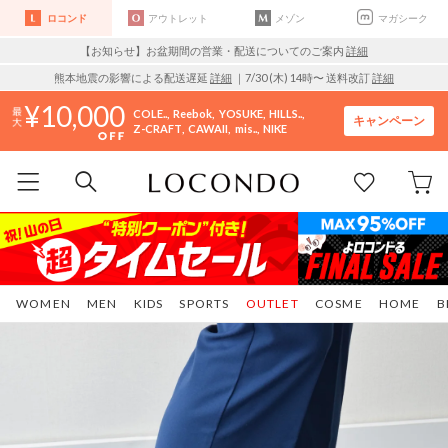
ロコンド
アウトレット
メゾン
マガシーク
【お知らせ】お盆期間の営業・配送についてのご案内
詳細
熊本地震の影響による配送遅延
詳細
｜7/30 (木) 14時〜 送料改訂
詳細
10,000
COLE..
Reebok
YOSUKE
HILLS..
キャンペーン
Z-CRAFT
CAWAII
mis..
NIKE
WOMEN
MEN
KIDS
SPORTS
OUTLET
COSME
HOME
B