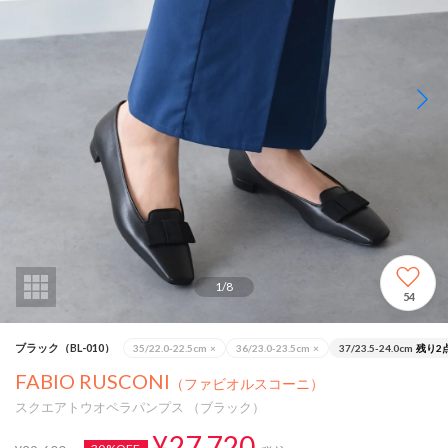
1
/
8
54
ブラック（BL-010）
35/22.0-22.5cm
×
36/23.0-23.5cm
×
37/23.5-24.0cm
残り2
FABIO RUSCONI
（ファビオルスコーニ）
スクエアトウオペラパンプス （ブラック）
¥27,720