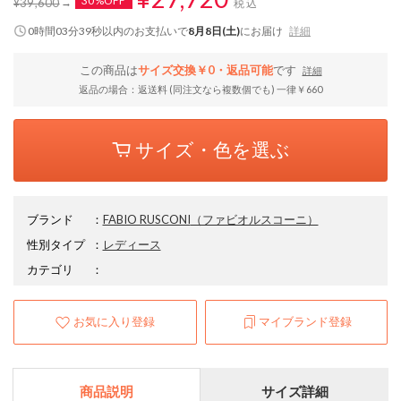
30%OFF
¥39,600
税込
0時間03分38秒
以内
のお支払いで
8月8日(土)
にお届け
詳細
この商品は
サイズ交換￥0・返品可能
です
詳細
返品の場合：返送料 (同注文なら複数個でも) 一律￥660
サイズ・色を選ぶ
ブランド
：
FABIO RUSCONI
（ファビオルスコーニ）
性別タイプ
：
レディース
カテゴリ
：
お気に入り登録
マイブランド登録
商品説明
サイズ詳細