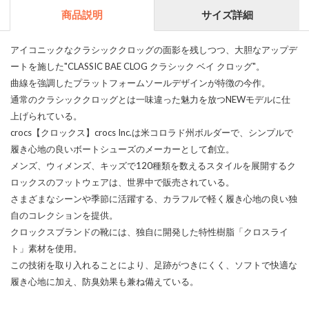
商品説明
サイズ詳細
アイコニックなクラシッククロッグの面影を残しつつ、大胆なアップデ
ートを施した"CLASSIC BAE CLOG クラシック ベイ クロッグ"。
曲線を強調したプラットフォームソールデザインが特徴の今作。
通常のクラシッククロッグとは一味違った魅力を放つNEWモデルに仕
上げられている。
crocs【クロックス】crocs Inc.は米コロラド州ボルダーで、シンプルで
履き心地の良いボートシューズのメーカーとして創立。
メンズ、ウィメンズ、キッズで120種類を数えるスタイルを展開するク
ロックスのフットウェアは、世界中で販売されている。
さまざまなシーンや季節に活躍する、カラフルで軽く履き心地の良い独
自のコレクションを提供。
クロックスブランドの靴には、独自に開発した特性樹脂「クロスライ
ト」素材を使用。
この技術を取り入れることにより、足跡がつきにくく、ソフトで快適な
履き心地に加え、防臭効果も兼ね備えている。