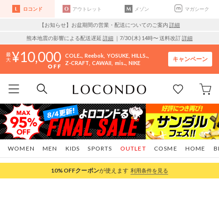
ロコンド
アウトレット
メゾン
マガシーク
【お知らせ】お盆期間の営業・配送についてのご案内
詳細
熊本地震の影響による配送遅延
詳細
｜7/30 (木) 14時〜 送料改訂
詳細
10,000
COLE..
Reebok
YOSUKE
HILLS..
キャンペーン
Z-CRAFT
CAWAII
mis..
NIKE
WOMEN
MEN
KIDS
SPORTS
OUTLET
COSME
HOME
B
10%OFF
クーポン
が使えます
利用条件を見る