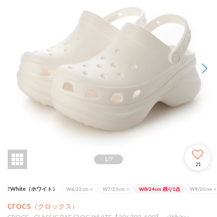
1
/
7
21
?White（ホワイト）
W6/22cm
×
W7/23cm
×
W8/24cm
残り1点
W9/25cm
×
crocs
（クロックス）