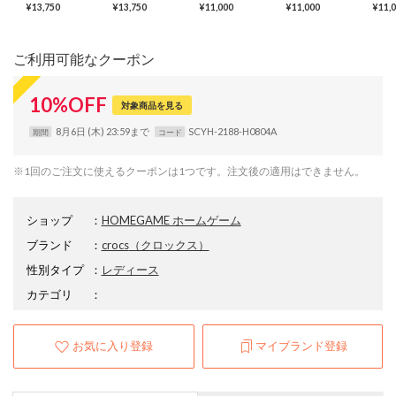
¥13,750
¥13,750
¥11,000
¥11,000
¥11,
ご利用可能なクーポン
10
%
OFF
対象商品を見る
8月6日 (木) 23:59まで
SCYH-2188-H0804A
期間
コード
※1回のご注文に使えるクーポンは1つです。注文後の適用はできません。
ショップ
：
HOMEGAME ホームゲーム
ブランド
：
crocs
（クロックス）
性別タイプ
：
レディース
カテゴリ
：
お気に入り登録
マイブランド登録