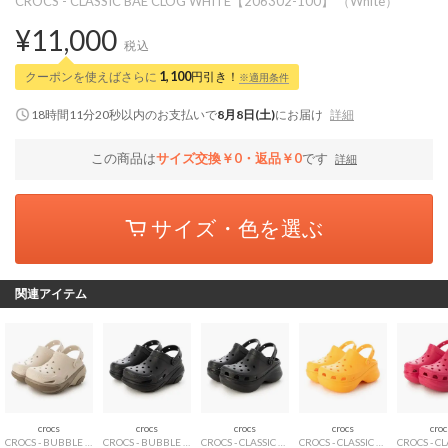
CROCS - CLASSIC BAE CLOG WHITE【206302-100】 （White）
¥11,000
税込
クーポンを使えばさらに
1,100
円引き！
※適用条件
18時間11分19秒
以内
のお支払いで
8月8日(土)
にお届け
詳細
この商品は
サイズ交換￥0・返品￥0
です
詳細
サイズ・色を選ぶ
関連アイテム
crocs
crocs
crocs
crocs
croc
CROCS - BUBBLE CRUSH CLOG TAUPE 【210061-214】 （Taupe）
CROCS - BUBBLE CRUSH CLOG TRIPLE BLACK【210061-0WC】 （Triple Black）
CROCS - CLASSIC BAE CLOG BLACK【206302-001】 （Black）
CROCS - CLASSIC BAE CLOG Orangesicle【206302-85Q】 （Orangesicle）