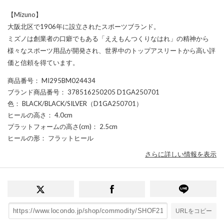
【Mizuno】
大阪北区で1906年に設立されたスポーツブランド。
ミズノは創業者の口癖でもある「ええもんつくりなはれ」の精神から
様々なスポーツ用品が開発され、世界中のトップアスリートから高い評
価と信頼を得ています。
商品番号
： MI295BM024434
ブランド商品番号
： 378516250205 D1GA250701
色
： BLACK/BLACK/SILVER（D1GA250701）
ヒールの高さ
： 4.0cm
プラットフォームの高さ(cm)
： 2.5cm
ヒールの形
： フラットヒール
さらに詳しい情報を表示
URLをコピー