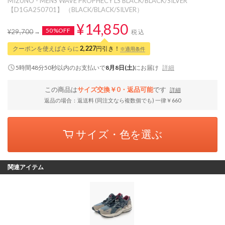
MIZUNO - MENS WAVE PROPHECY LS BLACK/BLACK/SILVER
【D1GA250701】 （BLACK/BLACK/SILVER）
¥14,850
50%OFF
¥29,700
税込
クーポンを使えばさらに
2,227
円引き！
※適用条件
5時間48分50秒
以内
のお支払いで
8月8日(土)
にお届け
詳細
この商品は
サイズ交換￥0・返品可能
です
詳細
返品の場合：返送料 (同注文なら複数個でも) 一律￥660
サイズ・色を選ぶ
関連アイテム