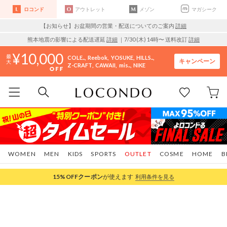
ロコンド
アウトレット
メゾン
マガシーク
【お知らせ】お盆期間の営業・配送についてのご案内
詳細
熊本地震の影響による配送遅延
詳細
｜7/30 (木) 14時〜 送料改訂
詳細
10,000
COLE..
Reebok
YOSUKE
HILLS..
キャンペーン
Z-CRAFT
CAWAII
mis..
NIKE
WOMEN
MEN
KIDS
SPORTS
OUTLET
COSME
HOME
B
15%OFF
クーポン
が使えます
利用条件を見る