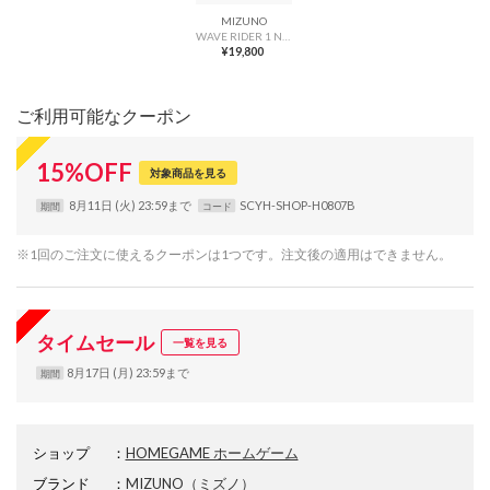
MIZUNO
WAVE RIDER 1 NIKKA POKKA PACK DENIMBLUE/INDIGO/WINE D1GA238001 （DENIMBLUE/INDIGO/WINE）
¥19,800
ご利用可能なクーポン
15
%
OFF
対象商品を見る
8月11日 (火) 23:59まで
SCYH-SHOP-H0807B
期間
コード
※1回のご注文に使えるクーポンは1つです。注文後の適用はできません。
タイムセール
一覧を見る
8月17日 (月) 23:59まで
期間
ショップ
：
HOMEGAME ホームゲーム
ブランド
：
MIZUNO
（ミズノ）