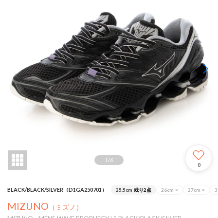
1
/
6
0
BLACK/BLACK/SILVER（D1GA250701）
25.5cm
残り2点
26cm
×
27cm
×
3
MIZUNO
（ミズノ）