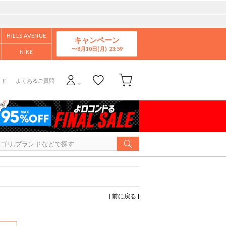
HILLS AVENUE
キャンペーン
8月10日(月)
NIKE
イド
よくあるご質問
[ 前に戻る ]