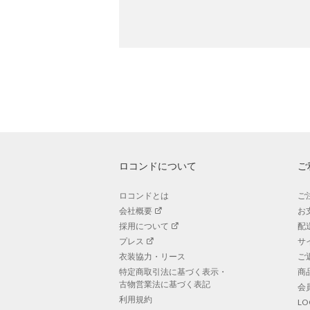
ロコンドについて
ご
ロコンドとは
ご
会社概要
お
採用について
配
プレス
サ
衣装協力・リース
ご
特定商取引法に基づく表示・
商
古物営業法に基づく表記
会
利用規約
L