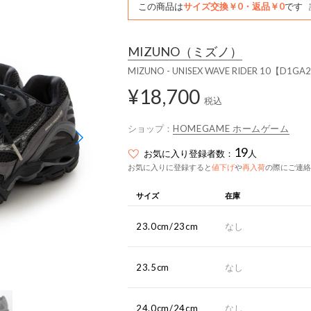
この商品は
サイズ交換￥0・返品￥0
です
MIZUNO
（ミズノ）
MIZUNO - UNISEX WAVE RIDER 10【D1GA
¥18,700
税込
ショップ：
HOMEGAME ホームゲーム
19
お気に入り登録者数：
人
お気に入りに登録すると
値下げ
や
再入荷
の際にご連絡
サイズ
在庫
23.0cm/23cm
なし
23.5cm
なし
24.0cm/24cm
なし