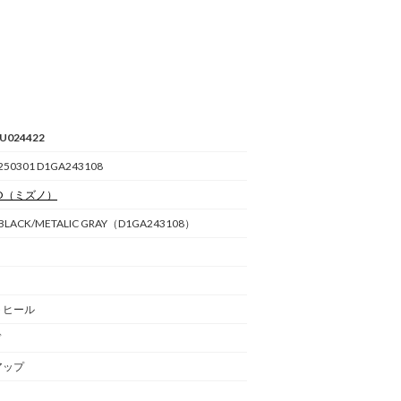
U024422
250301 D1GA243108
O
（ミズノ）
BLACK/METALIC GRAY（D1GA243108）
トヒール
ド
アップ