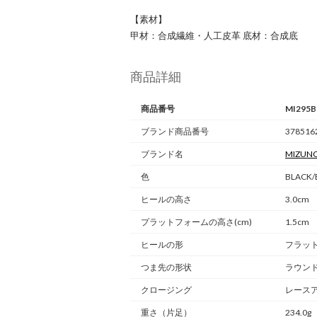
【素材】
甲材：合成繊維・人工皮革 底材：合成底
商品詳細
商品番号
MI295B
ブランド商品番号
378516
ブランド名
MIZUN
色
BLACK/
ヒールの高さ
3.0cm
プラットフォームの高さ(cm)
1.5cm
ヒールの形
フラッ
つま先の形状
ラウン
クロージング
レース
重さ
（片足）
234.0g