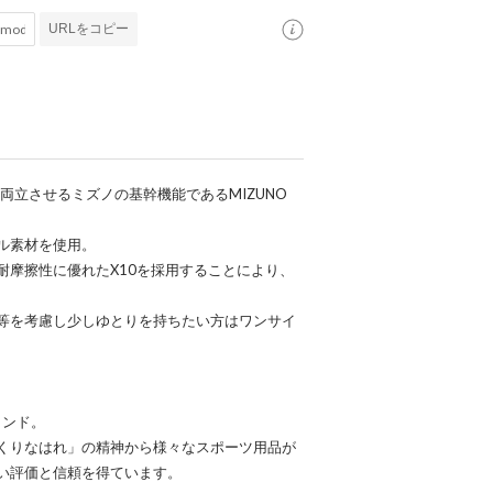
URLをコピー
性を両立させるミズノの基幹機能であるMIZUNO
ル素材を使用。
耐摩擦性に優れたX10を採用することにより、
等を考慮し少しゆとりを持ちたい方はワンサイ
ランド。
くりなはれ」の精神から様々なスポーツ用品が
い評価と信頼を得ています。