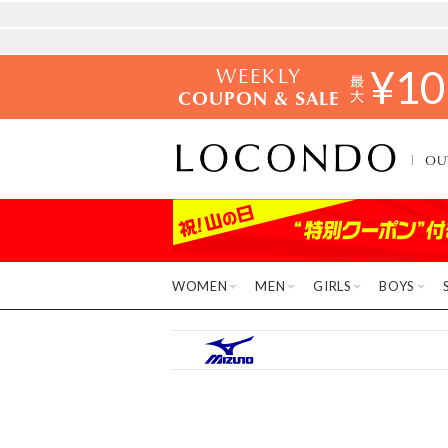
WEEKLY
¥
10
COUPON & SALE
OU
WOMEN
MEN
GIRLS
BOYS