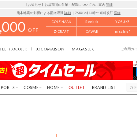
【お知らせ】お盆期間の営業・配送についてのご案内
詳細
熊本地震の影響による配送遅延
詳細
｜7/30 (木) 14時〜 送料改訂
詳細
,000
COLE HAAN
Reebok
YOSUKE
OFF
Z-CRAFT
CAWAII
mischief
TLET
LOCOMAISON
MAGASEEK
(LOCOLET)
ご利用ガ
SPORTS
COSME
HOME
OUTLET
BRAND LIST