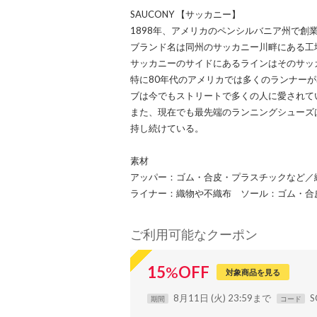
SAUCONY 【サッカニー】
1898年、アメリカのペンシルバニア州で創
ブランド名は同州のサッカニー川畔にある工
サッカニーのサイドにあるラインはそのサッ
特に80年代のアメリカでは多くのランナーが
ブは今でもストリートで多くの人に愛されて
また、現在でも最先端のランニングシューズ
持し続けている。
素材
アッパー：ゴム・合皮・プラスチックなど／
ライナー：織物や不織布 ソール：ゴム・合
ご利用可能なクーポン
15
%
OFF
対象商品を見る
8月11日 (火) 23:59まで
S
期間
コード