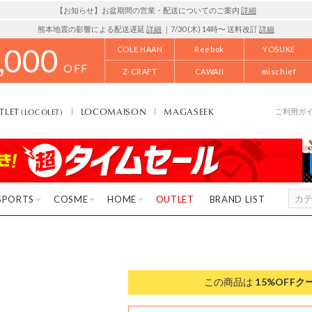
【お知らせ】お盆期間の営業・配送についてのご案内
詳細
熊本地震の影響による配送遅延
詳細
｜7/30 (木) 14時〜 送料改訂
詳細
,000
COLE HAAN
Reebok
YOSUKE
OFF
Z-CRAFT
CAWAII
mischief
TLET
LOCOMAISON
MAGASEEK
(LOCOLET)
ご利用ガ
SPORTS
COSME
HOME
OUTLET
BRAND LIST
この商品は
15%OFF
ク