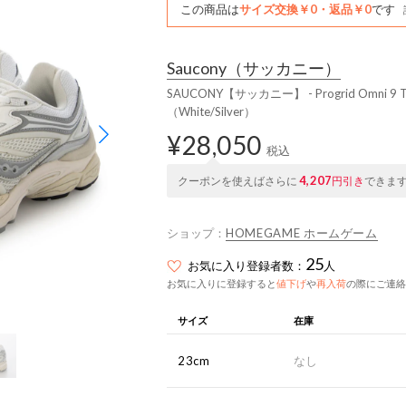
この商品は
サイズ交換￥0・返品￥0
です
Saucony
（サッカニー）
SAUCONY【サッカニー】 - Progrid Omni 9 TM
（White/Silver）
¥28,050
税込
4,207
クーポンを使えばさらに
円引き
できま
ショップ：
HOMEGAME ホームゲーム
25
お気に入り登録者数：
人
お気に入りに登録すると
値下げ
や
再入荷
の際にご連絡
サイズ
在庫
23cm
なし