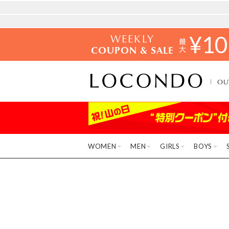
WEEKLY
¥
10
COUPON & SALE
OU
WOMEN
MEN
GIRLS
BOYS