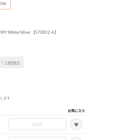
詳細
Y White/Silver 【S70832-6】
す！
※適用条件
します
お気に入り
品切れ