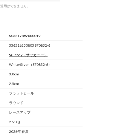
の適用はできません。
S03817BW000019
336516250803 S70832-6
Saucony
（サッカニー）
White/Silver（S70832-6）
3.0cm
2.5cm
フラットヒール
ラウンド
レースアップ
276.0g
2026年 春夏