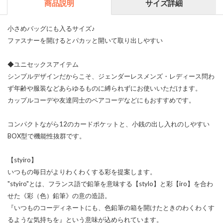
商品説明
サイズ詳細
小さめバッグにも入るサイズ♪
ファスナーを開けるとパカッと開いて取り出しやすい
◆ユニセックスアイテム
シンプルデザインだからこそ、ジェンダーレスメンズ・レディース問わ
ず年齢や服装などあらゆるものに縛られずにお使いいただけます。
カップルコーデや友達同士のペアコーデなどにもおすすめです。
コンパクトながら12のカードポケットと、小銭の出し入れのしやすい
BOX型で機能性抜群です。
【styiro】
いつもの毎日がよりわくわくする彩を提案します。
"styiro"とは、フランス語で鉛筆を意味する【stylo】と彩【iro】を合わ
せた《彩（色）鉛筆》の意の造語。
『いつものコーディネートにも、色鉛筆の箱を開けたときのわくわくす
るような気持ちを』という意味が込められています。