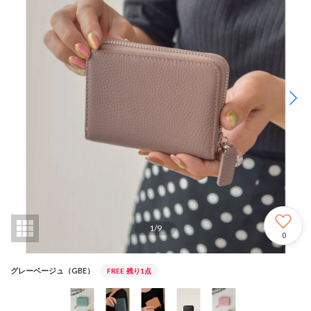
1
/
9
0
グレーベージュ（GBE）
FREE
残り1点