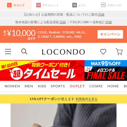
ロコンド
アウトレット
メゾン
マガシーク
【お知らせ】お盆期間の営業・配送についてのご案内
詳細
熊本地震の影響による配送遅延
詳細
｜7/30 (木) 14時〜 送料改訂
詳細
10,000
COLE..
Reebok
YOSUKE
HILLS..
キャンペーン
Z-CRAFT
CAWAII
mis..
NIKE
WOMEN
MEN
KIDS
SPORTS
OUTLET
COSME
HOME
B
15%OFF
クーポン
が使えます
利用条件を見る