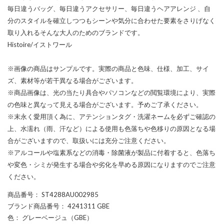
毎日違うバッグ、毎日違うアクセサリー、毎日違うヘアアレンジ 、自
分のスタイルを確立しつつもシーンや気分に合わせた要素をさりげなく
取り入れるそんな大人のためのブランドです。
Histoire/イストワール
※画像の商品はサンプルです。実際の商品と色味、仕様、加工、サイ
ズ、素材等が若干異なる場合がございます。
※商品画像は、光の当たり具合やパソコンなどの閲覧環境により、実際
の色味と異なって見える場合がございます。予めご了承ください。
※末永く愛用頂く為に、アテンションタグ・洗濯ネームを必ずご確認の
上、水濡れ（雨、汗など）による使用も色落ちや色移りの原因となる場
合がございますので、取扱いには充分ご注意ください。
※アルコールや塩素系などの消毒・除菌液が製品に付着すると、色落ち
や変色・シミが発生する場合や劣化を早める原因になりますのでご注意
ください。
商品番号
： ST4288AU002985
ブランド商品番号
： 4241311 GBE
色
： グレーベージュ（GBE）