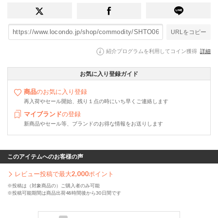
URLをコピー
紹介プログラムを利用してコイン獲得
詳細
お気に入り登録ガイド
商品
のお気に入り登録
再入荷やセール開始、残り１点の時にいち早くご連絡します
マイブランド
の登録
新商品やセール等、ブランドのお得な情報をお送りします
このアイテムへのお客様の声
レビュー投稿で最大
2,000
ポイント
※投稿は（対象商品の）ご購入者のみ可能
※投稿可能期間は商品出荷48時間後から30日間です