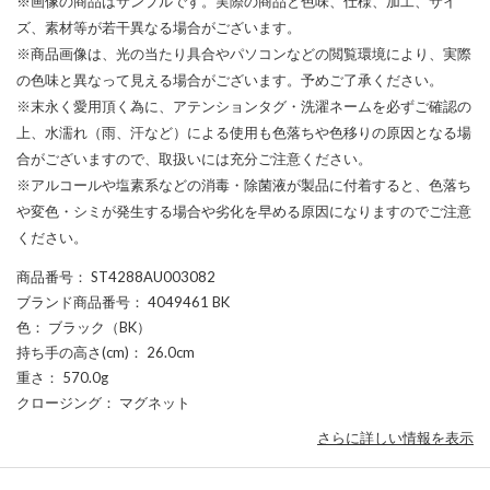
※画像の商品はサンプルです。実際の商品と色味、仕様、加工、サイ
ズ、素材等が若干異なる場合がございます。
※商品画像は、光の当たり具合やパソコンなどの閲覧環境により、実際
の色味と異なって見える場合がございます。予めご了承ください。
※末永く愛用頂く為に、アテンションタグ・洗濯ネームを必ずご確認の
上、水濡れ（雨、汗など）による使用も色落ちや色移りの原因となる場
合がございますので、取扱いには充分ご注意ください。
※アルコールや塩素系などの消毒・除菌液が製品に付着すると、色落ち
や変色・シミが発生する場合や劣化を早める原因になりますのでご注意
ください。
商品番号
： ST4288AU003082
ブランド商品番号
： 4049461 BK
色
： ブラック（BK）
持ち手の高さ(cm)
： 26.0cm
重さ
： 570.0g
クロージング
： マグネット
さらに詳しい情報を表示