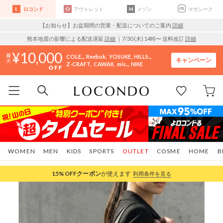
ロコンド
アウトレット
メゾン
マガシーク
【お知らせ】お盆期間の営業・配送についてのご案内
詳細
熊本地震の影響による配送遅延
詳細
｜7/30 (木) 14時〜 送料改訂
詳細
10,000
COLE..
Reebok
YOSUKE
HILLS..
キャンペーン
Z-CRAFT
CAWAII
mis..
NIKE
WOMEN
MEN
KIDS
SPORTS
OUTLET
COSME
HOME
B
15%OFF
クーポン
が使えます
利用条件を見る