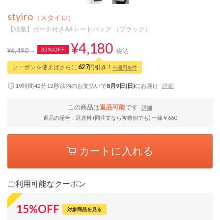
styiro
（スタイロ）
【軽量】ポーチ付きA4トートバッグ （ブラック）
¥4,180
35%OFF
¥6,490
税込
クーポンを使えばさらに
627
円引き！
※適用条件
19時間42分11秒
以内
のお支払いで
8月9日(日)
にお届け
詳細
この商品は
返品可能
です
詳細
返品の場合：返送料 (同注文なら複数個でも) 一律￥660
カートに入れる
ご利用可能なクーポン
15
%
OFF
対象商品を見る