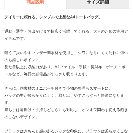
商品説明
サイズ詳細
デイリーに頼れる、シンプルで上品なA4トートバッグ。
通勤・通学・お出かけまで幅広く活躍してくれる、大人のための実用ア
イテムです。
軽くて扱いやすいレザー調素材を使用し、シワになりにくく汚れに強い
のも嬉しいポイント。
見た目以上に収納力があり、A4ファイル・手帳・長財布・ポーチ・ボ
トルなど、毎日の必需品がすっきり収まります。
さらに、同素材のミニポーチ付きで小物の整理もスマートに。
バッグの中が散らかりにくく、取り出しやすさもぐっと快適になりま
す。
持ち手は肩掛け・手持ちどちらにも対応し、オンオフ問わず使える飽き
のこないデザイン。
ブラックはきちんと感のあるシックな印象に、ブラウンは柔らかくこな