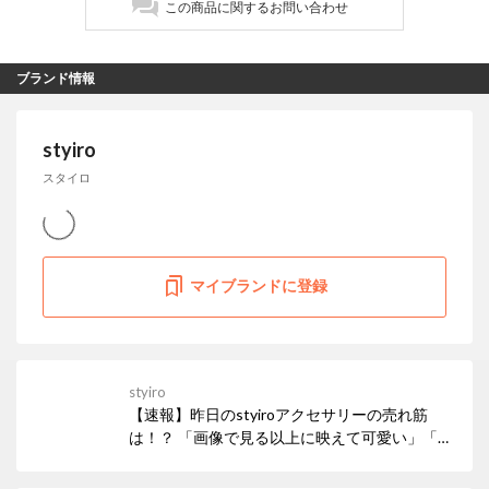
この商品に関するお問い合わせ
ブランド情報
styiro
スタイロ
マイブランドに登録
styiro
【速報】昨日のstyiroアクセサリーの売れ筋
は！？ 「画像で見る以上に映えて可愛い」「お
値段以上」とお声あり♪ キラキラと輝きを放つ
色石が美しい、サイズ調整が可能なビジューの