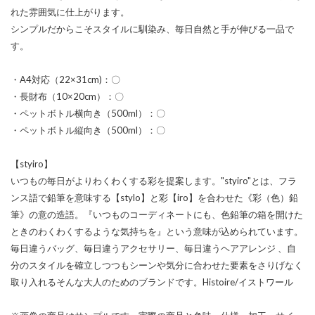
れた雰囲気に仕上がります。
シンプルだからこそスタイルに馴染み、毎日自然と手が伸びる一品で
す。
・A4対応（22×31cm)：〇
・長財布（10×20cm）：〇
・ペットボトル横向き（500ml）：〇
・ペットボトル縦向き（500ml）：〇
【styiro】
いつもの毎日がよりわくわくする彩を提案します。"styiro"とは、フラ
ンス語で鉛筆を意味する【stylo】と彩【iro】を合わせた《彩（色）鉛
筆》の意の造語。『いつものコーディネートにも、色鉛筆の箱を開けた
ときのわくわくするような気持ちを』という意味が込められています。
毎日違うバッグ、毎日違うアクセサリー、毎日違うヘアアレンジ 、自
分のスタイルを確立しつつもシーンや気分に合わせた要素をさりげなく
取り入れるそんな大人のためのブランドです。Histoire/イストワール