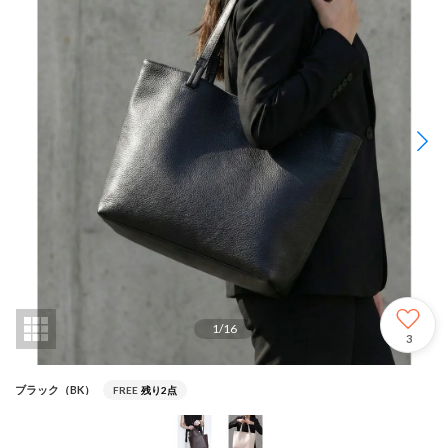
1
/
16
3
ブラック（BK）
FREE
残り2点