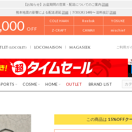
【お知らせ】お盆期間の営業・配送についてのご案内
詳細
熊本地震の影響による配送遅延
詳細
｜7/30 (木) 14時〜 送料改訂
詳細
,000
COLE HAAN
Reebok
YOSUKE
OFF
Z-CRAFT
CAWAII
mischief
TLET
LOCOMAISON
MAGASEEK
(LOCOLET)
ご利用ガ
SPORTS
COSME
HOME
OUTLET
BRAND LIST
この商品は
15%OFF
ク