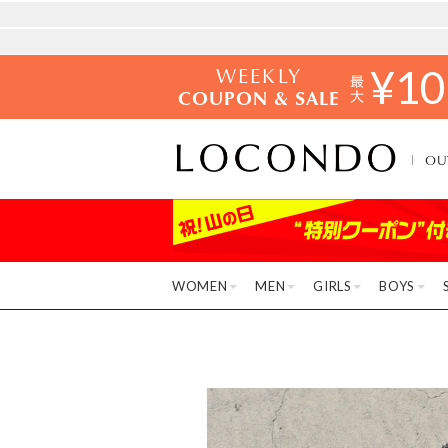
WEEKLY
¥
10
COUPON & SALE
OU
WOMEN
MEN
GIRLS
BOYS