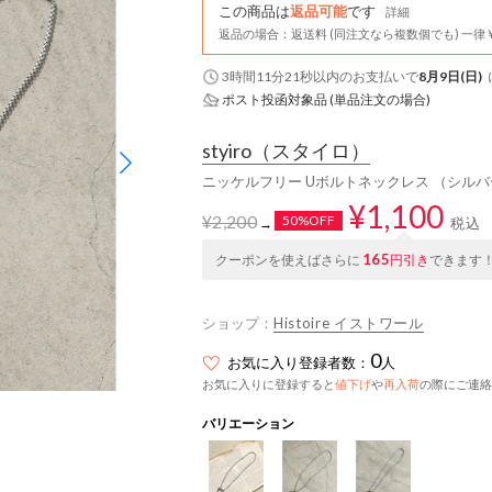
この商品は
返品可能
です
詳細
返品の場合：返送料 (同注文なら複数個でも) 一律￥
3時間11分21秒
以内
のお支払いで
8月9日(日)
ポスト投函対象品 (単品注文の場合)
styiro
（スタイロ）
ニッケルフリー Uボルトネックレス （シルバ
¥1,100
¥2,200
50%OFF
税込
→
165
クーポンを使えばさらに
円引き
できます
ショップ：
Histoire イストワール
0
お気に入り登録者数：
人
お気に入りに登録すると
値下げ
や
再入荷
の際にご連絡
バリエーション