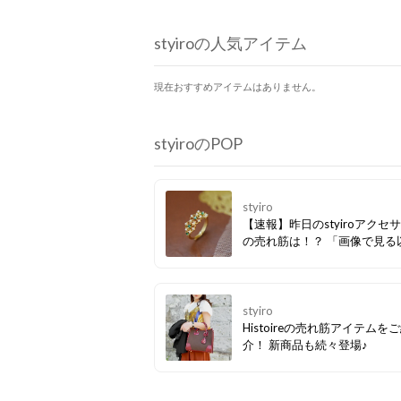
styiroの人気アイテム
現在おすすめアイテムはありません。
styiroのPOP
styiro
【速報】昨日のstyiroアクセ
の売れ筋は！？ 「画像で見る
映えて可愛い」「お値段以上
声あり♪ キラキラと輝きを放
が美しい、サイズ調整が可能
ューのフリーリング。1本で
styiro
でしっかりと存在感を放って
Histoireの売れ筋アイテムを
す♪
介！ 新商品も続々登場♪