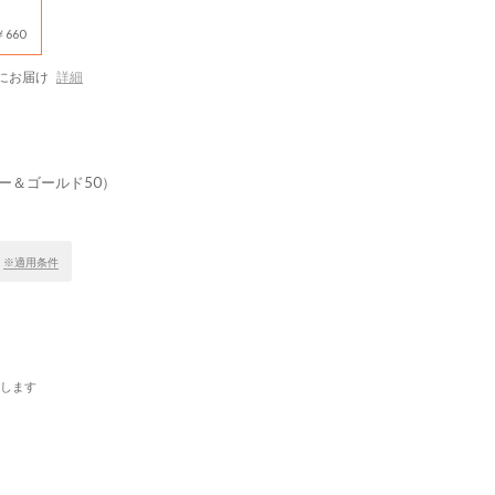
660
にお届け
詳細
ー＆ゴールド50）
！
※適用条件
します