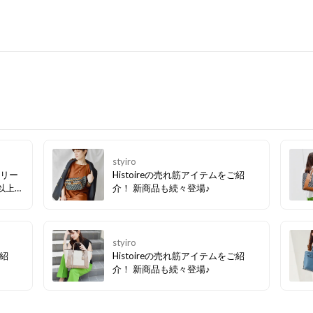
styiro
サリー
Histoireの売れ筋アイテムをご紹
以上に
介！ 新商品も続々登場♪
」とお
つ色石
なビジ
も指元
styiro
くれま
ご紹
Histoireの売れ筋アイテムをご紹
介！ 新商品も続々登場♪