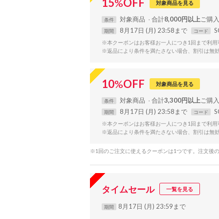
15
%
OFF
対象商品を見る
対象
商品
合計
8,000円以上
条件
8月17日 (月) 23:58まで
S
期間
コード
※本クーポンはお客様お一人につき1回まで利用
※返品により条件を満たさない場合、割引は無
10
%
OFF
対象商品を見る
対象
商品
合計
3,300円以上
条件
8月17日 (月) 23:58まで
S
期間
コード
※本クーポンはお客様お一人につき1回まで利用
※返品により条件を満たさない場合、割引は無
※1回のご注文に使えるクーポンは1つです。注文後
タイムセール
一覧を見る
8月17日 (月) 23:59まで
期間