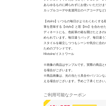
あらゆるものに縛られずにお使いいただけま
カップルコーデや友達同士のペアコーデなど
【styiro】いつもの毎日がよりわくわくする彩
筆を意味する【stylo】と彩【iro】を合
ディネートにも、色鉛筆の箱を開けたときの
められています。毎日違うバッグ、毎日違う
スタイルを確立しつつもシーンや気分に合わ
ためのブランドです。
Histoire/イストワール
※画像の商品はサンプルです。実際の商品と
る場合がございます。
※商品画像は、光の当たり具合やパソコンな
える場合がございます。予めご了承ください
ご利用可能なクーポン