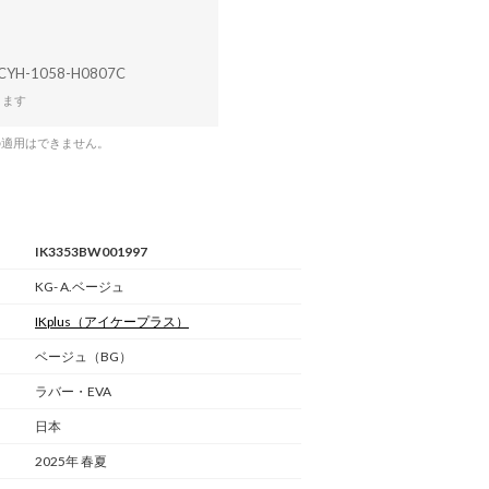
CYH-1058-H0807C
ります
の適用はできません。
IK3353BW001997
KG- A.ベージュ
IKplus
（アイケープラス）
ベージュ（BG）
ラバー・EVA
日本
2025年 春夏