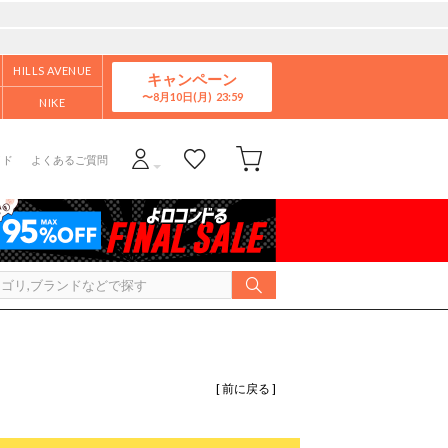
HILLS AVENUE
キャンペーン
8月10日(月)
NIKE
イド
よくあるご質問
[ 前に戻る ]