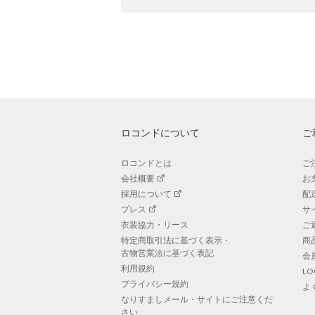
ロコンドについて
ご
ロコンドとは
ご
会社概要
お
採用について
配
プレス
サ
衣装協力・リース
ご
特定商取引法に基づく表示・
商
古物営業法に基づく表記
会
利用規約
L
プライバシー規約
よ
なりすましメール・サイトにご注意くだ
さい