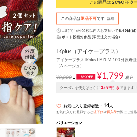
この商品は
20%OFF
ク
この商品は
返品不可
です
詳細
11時間46分01秒
以内
のお支払いで
8月9日(日)
ポスト投函対象品 (単品注文の場合)
IKplus
（アイケープラス）
アイケープラス IKplus HAZUMI100 
（A.ベージュ）
¥1,799
¥2,200
18%OFF
税込
→
359
クーポンを使えばさらに
円引き
できます
14
お気に入り登録者数：
人
お気に入りに登録すると
値下げ
や
再入荷
の際にご連絡
バリエーション