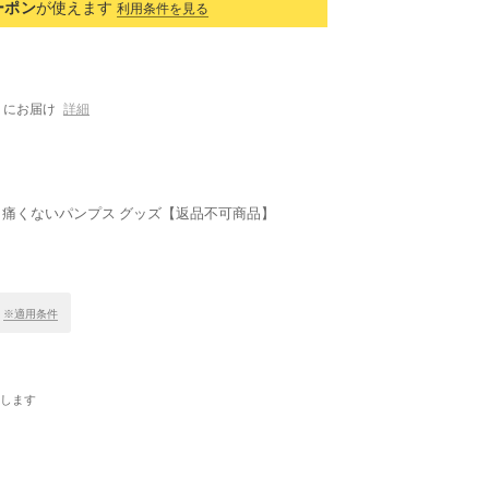
ーポン
が使えます
利用条件を見る
にお届け
詳細
外反母趾 痛くないパンプス グッズ【返品不可商品】
！
※適用条件
します