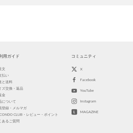
利用ガイド
コミュニティ
注文
X
支払い
Facebook
送と送料
イズ交換・返品
YouTube
返金
Instagram
品について
員登録・メルマガ
MAGAZINE
OCONDO CLUB・レビュー・ポイント
くあるご質問