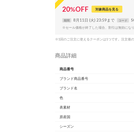
20
%
OFF
対象商品を見る
8月11日 (火) 23:59まで
S
期間
コード
※セール価格が終了した場合、割引は無効にな
※1回のご注文に使えるクーポンは1つです。注文後
商品詳細
商品番号
ブランド商品番号
ブランド名
色
表素材
原産国
シーズン