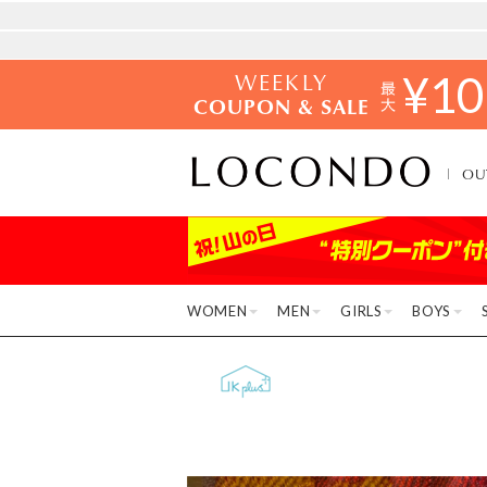
WEEKLY
¥
10
COUPON & SALE
OU
WOMEN
MEN
GIRLS
BOYS