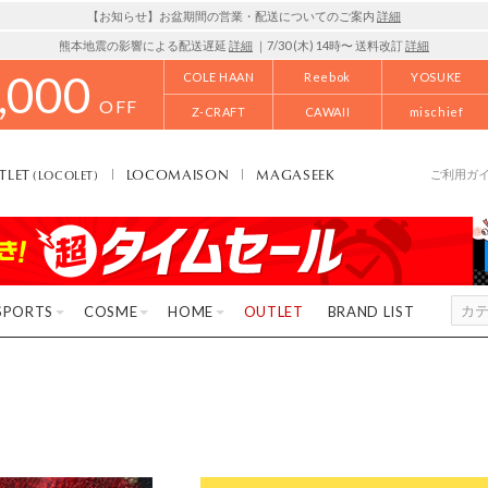
【お知らせ】お盆期間の営業・配送についてのご案内
詳細
熊本地震の影響による配送遅延
詳細
｜7/30 (木) 14時〜 送料改訂
詳細
,000
COLE HAAN
Reebok
YOSUKE
OFF
Z-CRAFT
CAWAII
mischief
TLET
LOCOMAISON
MAGASEEK
(LOCOLET)
ご利用ガ
SPORTS
COSME
HOME
OUTLET
BRAND LIST