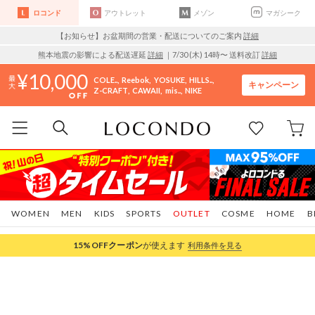
ロコンド
アウトレット
メゾン
マガシーク
【お知らせ】お盆期間の営業・配送についてのご案内
詳細
熊本地震の影響による配送遅延
詳細
｜7/30 (木) 14時〜 送料改訂
詳細
10,000
COLE..
Reebok
YOSUKE
HILLS..
キャンペーン
Z-CRAFT
CAWAII
mis..
NIKE
WOMEN
MEN
KIDS
SPORTS
OUTLET
COSME
HOME
B
15%OFF
クーポン
が使えます
利用条件を見る