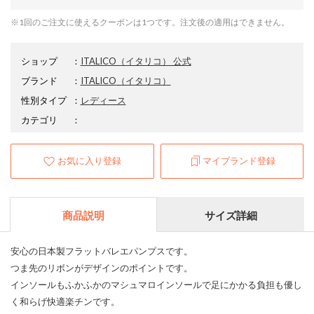
※1回のご注文に使えるクーポンは1つです。注文後の適用はできません。
ショップ
：
ITALICO（イタリコ） 公式
ブランド
：
ITALICO
（イタリコ）
性別タイプ
：
レディース
カテゴリ
：
お気に入り登録
マイブランド登録
商品説明
サイズ詳細
安心の日本製フラットバレエパンプスです。
つま先のリボンがデザインのポイントです。
インソールもふかふかのマシュマロインソールで足にかかる負担も優し
く和らげ快適楽チンです。