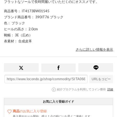
フラットなソールで長時間履いていただくのにオススメです。
商品番号
： IT4173BW01545
ブランド商品番号
： 390IT76 ブラック
色
： ブラック
ヒールの高さ
： 2.0cm
靴幅
： 3E（広め）
表素材
： 合成皮革
さらに詳しい情報を表示
URLをコピー
紹介プログラムを利用してコイン獲得
詳細
お気に入り登録ガイド
商品
のお気に入り登録
再入荷やセール開始、残り１点の時にいち早くご連絡します