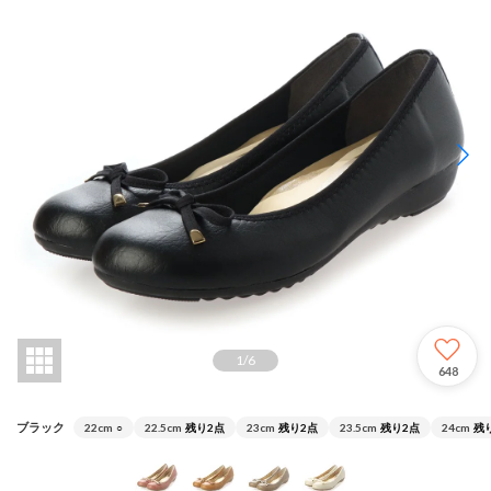
1
/
6
648
ブラック
22cm
○
22.5cm
残り2点
23cm
残り2点
23.5cm
残り2点
24cm
残