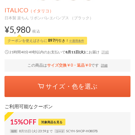
ITALICO
（イタリコ）
日本製 楽ちん リボンバレエパンプス （ブラック）
¥5,980
税込
クーポンを使えばさらに
897
円引き！
※適用条件
21時間40分49秒
以内
のお支払いで
8月11日(火)
にお届け
詳細
この商品は
サイズ交換￥0・返品￥0
です
詳細
サイズ・色を選ぶ
ご利用可能なクーポン
15
%
OFF
対象商品を見る
8月11日 (火) 23:59まで
SCYH-SHOP-H0807B
期間
コード