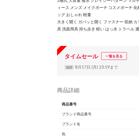
3層式 大容量 撥水 クレイジーパターン マル
ィース メンズ メイクポーチ コスメポーチ 化
ッグ おしゃれ 軽量
大きく開く ガバッと開く ファスナー 収納 カ
具 洗面用具 持ち歩き 軽い はっ水 トラベル 
タイムセール
一覧を見る
8月17日 (月) 23:59まで
期間
商品詳細
商品番号
ブランド商品番号
ブランド名
色