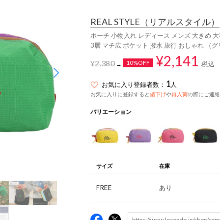
REAL STYLE
（リアルスタイル）
ポーチ 小物入れ レディース メンズ 大きめ 
3層 マチ広 ポケット 撥水 旅行 おしゃれ （
¥2,141
¥2,380
10%OFF
税込
→
1
お気に入り登録者数：
人
お気に入りに登録すると
値下げ
や
再入荷
の際にご連絡
バリエーション
サイズ
在庫
FREE
あり