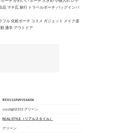
チポーチ かわいい ポーチ 大きめ 小物入れ レデ
粧品 マチ広 旅行 トラベルポーチ バッグインバ
ラフル 化粧ポーチ コスメ ガジェット メイク道
通勤 通学 アウトドア
RE4112AW016606
czysbg02352 グリーン
REAL STYLE
（リアルスタイル）
グリーン