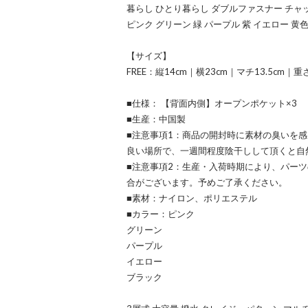
暮らし ひとり暮らし ダブルファスナー チャック ジ
ピンク グリーン 緑 パープル 紫 イエロー 黄色
【サイズ】
FREE：縦14cm｜横23cm｜マチ13.5cm｜重さ
■仕様： 【背面内側】オープンポケット×3
■生産：中国製
■注意事項1：商品の開封時に素材の臭いを
良い場所で、一週間程度陰干しして頂くと自
■注意事項2：生産・入荷時期により、パー
合がございます。予めご了承ください。
■素材：ナイロン、ポリエステル
■カラー：ピンク
グリーン
パープル
イエロー
ブラック