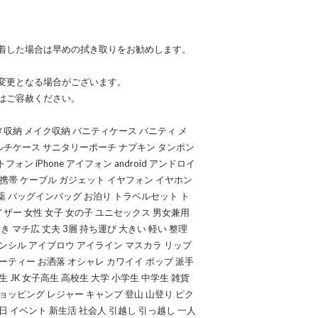
着した場合は早めの拭き取りをお勧めします。
変更となる場合がございます。
はご容赦ください。
収納 メイク収納 バニティケース バニティ メ
ルチケース サニタリーポーチ ナプキン タンポン
ン iPhone アイフォン android アンドロイ
クシー 携帯 ケーブル ガジェット イヤフォン イヤホン
薬 バッグインバッグ お泊り トラベルセット ト
ザー 女性 女子 女の子 ユニセックス 男女兼用
き マチ広 丈夫 3層 持ち運び 大きい 軽い 整理
ペンシル アイブロウ アイライン マスカラ リップ
ーティー お洒落 オシャレ カワイイ ポップ 派手
学生 JK 女子高生 高校生 大学 小学生 中学生 雑貨
ョッピング レジャー キャンプ 登山 山登り ピク
日 イベント 新生活 社会人 引越し 引っ越し 一人