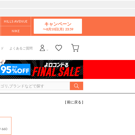
HILLS AVENUE
キャンペーン
8月10日(月)
NIKE
イド
よくあるご質問
[ 前に戻る ]
660