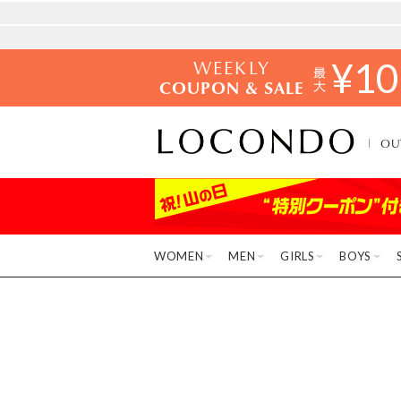
WEEKLY
¥
10
COUPON & SALE
OU
WOMEN
MEN
GIRLS
BOYS