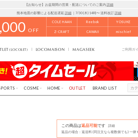
【お知らせ】お盆期間の営業・配送についてのご案内
詳細
熊本地震の影響による配送遅延
詳細
｜7/30 (木) 14時〜 送料改訂
詳細
,000
COLE HAAN
Reebok
YOSUKE
OFF
Z-CRAFT
CAWAII
mischief
TLET
LOCOMAISON
MAGASEEK
(LOCOLET)
ご利用ガ
SPORTS
COSME
HOME
OUTLET
BRAND LIST
この商品は
返品可能
です
詳細
返品の場合：返送料 (同注文なら複数個でも) 一律￥