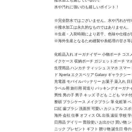
撥水加工も施しているので
水や汚れに強いのも嬉しいポイント！
※完全防水ではございません。水や汚れが付
※撥水加工は永久的なものではありません。
※生産・入荷時期により若干、色味や仕様が
※海外生産となるため縫製や糸処理の甘さ等
化粧品入れ オーガナイザー 小物ポーチ コスメ
イクケース 収納ポーチ ガジェットポーチ マ
生理用品 ハンカチ ティッシュ スマホ スマートフォ
ド Xperia エクスペリア Galaxy ギャラ
充電器 モバイルバッテリー お菓子 薬入れ 目
ラベル用 旅行用 荷造り パッキングオーガナイ
男性 男の子 男子 キッズ 子ども こども マチ付
整頓 ブラシケース メイクブラシ 筆 化粧筆 
口紅 歯ブラシ 洗面所 可愛い カジュアル スポ
海外 会社 仕事 オフィス OL 出張 遠征 学校 
日用品 デイリー 普段使い お出かけ 買い物 シ
ニック プレゼント ギフト 贈り物 誕生日 母の