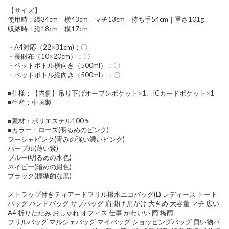
【サイズ】
使用時：縦34cm｜横43cm｜マチ13cm｜持ち手54cm｜重さ101g
収納時：縦18cm｜横17cm
・A4対応（22×31cm)：〇
・長財布（10×20cm）：〇
・ペットボトル横向き（500ml）：〇
・ペットボトル縦向き（500ml）：〇
■仕様：【内側】吊り下げオープンポケット×1、ICカードポケット×1
■生産：中国製
■素材：ポリエステル100％
■カラー：ローズ(明るめのピンク)
フーシャピンク(青みの強い濃いピンク)
パープル(薄い紫)
ブルー(明るめの水色)
ネイビー(暗めの紺色)
ブラック(標準的な黒)
ストラップ付きティアードフリル撥水エコバッグ(L) レディース トート
バッグ ハンドバッグ サブバッグ 肩掛け 肩がけ 大きめ 大容量 マチ 広い
A4 折りたたみ おしゃれ オフィス 仕事 かわいい 雨 梅雨
フリルバッグ マルシェバッグ マイバッグ ショッピングバッグ 買い物バ