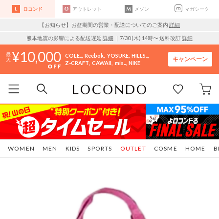
ロコンド
アウトレット
メゾン
マガシーク
【お知らせ】お盆期間の営業・配送についてのご案内
詳細
熊本地震の影響による配送遅延
詳細
｜7/30 (木) 14時〜 送料改訂
詳細
10,000
COLE..
Reebok
YOSUKE
HILLS..
キャンペーン
Z-CRAFT
CAWAII
mis..
NIKE
WOMEN
MEN
KIDS
SPORTS
OUTLET
COSME
HOME
B