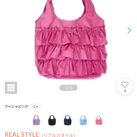
1
/
13
0
フーシャピンク
L
○
REAL STYLE
（リアルスタイル）