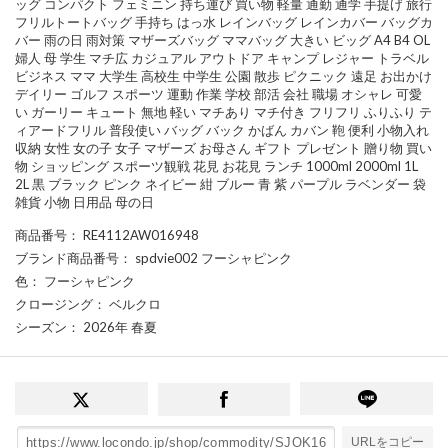
ッグ コンパクト フェミニン 持ち運び 買い物 軽量 通勤 通学 手提げ 旅行
フリルトートバッグ 手持ち はっ水 レインバッグ レインカバー バッグカ
バー 雨の日 雨対策 マザーズバッグ ママバッグ 大きい ビッグ A4 B4 OL
婦人 母 学生 マチ広 カジュアル アウトドア キャンプ レジャー トラベル
ビジネス ママ 大学生 高校生 中学生 公園 散歩 ピクニック 遠足 お出かけ
デイリー ゴルフ スポーツ 運動 作業 学校 部活 会社 職場 オシャレ 可愛
い ガーリー キュート 無地 軽い マチあり マチ付き フリフリ ふりふり テ
ィアードフリル 普段使い バッグ バック かばん カバン 鞄 便利 小物入れ
収納 女性 女の子 女子 マザーズ お母さん ギフト プレゼント 贈り物 買い
物 ショッピング スポーツ観戦 花見 お花見 ランチ 1000ml 2000ml 1L
2L 黒 ブラック ピンク ネイビー 紺 ブルー 青 紫 パープル ラベンダー 袋
雑貨 小物 日用品 母の日
商品番号
： RE4112AW016948
ブランド商品番号
： spdvie002 フーシャピンク
色
： フーシャピンク
クロージング
： ベルクロ
シーズン
： 2026年 春夏
URLをコピー