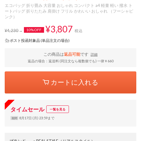
エコバッグ 折り畳み 大容量 おしゃれ コンパクト a4 軽量 軽い 撥水 ト
ートバッグ 折りたたみ 肩掛け フリル かわいい おしゃれ （フーシャピ
ンク）
¥3,807
10%OFF
¥4,230
税込
ポスト投函対象品 (単品注文の場合)
この商品は
返品可能
です
詳細
返品の場合：返送料 (同注文なら複数個でも) 一律￥660
カートに入れる
タイムセール
一覧を見る
8月17日 (月) 23:59まで
期間
ブランド
：
REAL STYLE
（リアルスタイル）