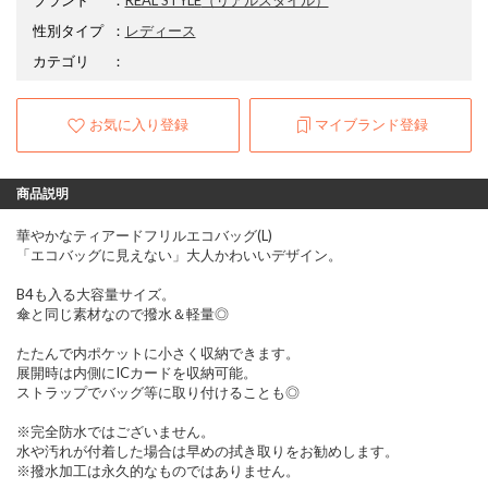
性別タイプ
：
レディース
カテゴリ
：
お気に入り登録
マイブランド登録
商品説明
華やかなティアードフリルエコバッグ(L)
「エコバッグに見えない」大人かわいいデザイン。
B4も入る大容量サイズ。
傘と同じ素材なので撥水＆軽量◎
たたんで内ポケットに小さく収納できます。
展開時は内側にICカードを収納可能。
ストラップでバッグ等に取り付けることも◎
※完全防水ではございません。
水や汚れが付着した場合は早めの拭き取りをお勧めします。
※撥水加工は永久的なものではありません。