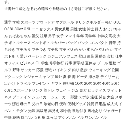
す。
※海外生産となるため縫製や糸処理の甘さ等はご容赦ください。
通学 学校 スポーツ アウトドア マグボトル ドリンクホルダー 軽い 0.8L
0.88L 30oz 0.9L ユニセックス 男女兼用 男性 女性 紳士 婦人 おじいちゃ
ん おばあちゃん 祖父 祖母 男子 女子 ママ 中学年 高学年 中学校 高校 大
学 ボトルケース ペットボトルカバー バッグ バック コンパクト 携帯 持
ち歩き マチあり マチつき マチ広 マチ やわらかい 柔らか やわらか マイ
ボトル 可愛い ベーシック カジュアル フェス 登山 遠足 運動会 会社 仕事
オフィス ビジネス OL 学生 修学旅行 行事 新学期 夏休み プール 運動 ゴ
ルフ 野球 サッカー 応援 観戦 ハイキング 釣り 散歩 ウォーキング 公園
ピクニック レジャー キャンプ 屋外 夏 春 海 ビーチ 海水浴 デイリー お
出かけ トラベル プレゼント ギフト 贈り物 10代 20代 30代 40代 50代
60代 スポーツドリンク 筋トレ ウェイト ジム ヨガ ピラティス フィット
ネス プロテイン シェイカー シェーカー 部活 スポ少 遠征 試合 大会 スポ
ーツ観戦 母の日 父の日 敬老の日 便利 便利グッズ 雑貨 日用品 成人式 イ
ベント モダン 光沢 高級感 高見え 和小物 裏地付き 裏地あり ジャガード
中華 花柄 鶴 ツル つる 鳥 葉っぱ アシメハンドル ワンハンドル