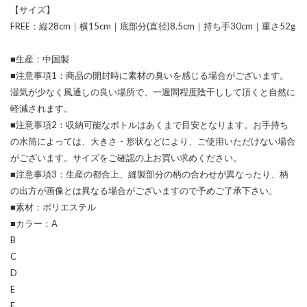
【サイズ】
FREE：縦28cm｜横15cm｜底部分(直径)8.5cm｜持ち手30cm｜重さ52g
■生産：中国製
■注意事項1：商品の開封時に素材の臭いを感じる場合がございます。
湿気が少なく風通しの良い場所で、一週間程度陰干しして頂くと自然に
軽減されます。
■注意事項2：収納可能なボトルはあくまで目安となります。お手持ち
の水筒によっては、大きさ・形状などにより、ご使用いただけない場合
がございます。サイズをご確認の上お買い求めください。
■注意事項3：生産の都合上、縫製部分の柄の合わせが異なったり、柄
の出方が画像とは異なる場合がございますので予めご了承下さい。
■素材：ポリエステル
■カラー：A
B
C
D
E
F