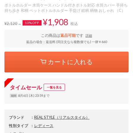
ボトルホルダー 水筒ケース ハンドル付きボトル対応 水筒カバー 手持ち
持ち歩き 和柄 ペットボトルホルダー 手提げ 総柄 柄物 おしゃれ （C）
¥1,908
10%OFF
¥2,120
税込
この商品は
返品可能
です
詳細
返品の場合：返送料 (同注文なら複数個でも) 一律￥660
カートに入れる
タイムセール
一覧を見る
8月6日 (木) 23:59まで
期間
ブランド
：
REAL STYLE
（リアルスタイル）
性別タイプ
：
レディース