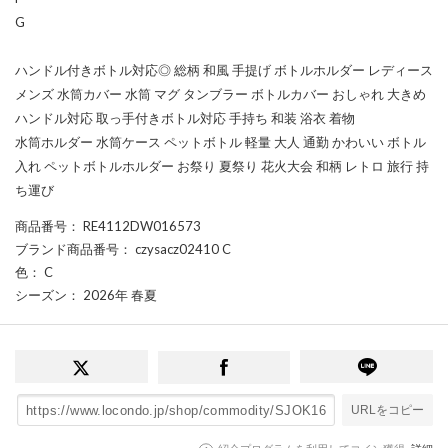
G
ハンドル付きボトル対応◎ 総柄 和風 手提げ ボトルホルダー レディース
メンズ 水筒カバー 水筒 マグ タンブラー ボトルカバー おしゃれ 大きめ
ハンドル対応 取っ手付きボトル対応 手持ち 和装 浴衣 着物
水筒ホルダー 水筒ケース ペットボトル 軽量 大人 通勤 かわいい ボトル
入れ ペットボトルホルダー お祭り 夏祭り 花火大会 和柄 レトロ 旅行 持
ち運び
商品番号
： RE4112DW016573
ブランド商品番号
： czysacz02410 C
色
： C
シーズン
： 2026年 春夏
URLをコピー