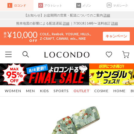
ロコンド
アウトレット
メゾン
マガシーク
【お知らせ】お盆期間の営業・配送についてのご案内
詳細
熊本地震の影響による配送遅延
詳細
｜7/30 (木) 14時〜 送料改訂
詳細
10,000
COLE..
Reebok
YOSUKE
HILLS..
キャンペーン
Z-CRAFT
CAWAII
mis..
NIKE
WOMEN
MEN
KIDS
SPORTS
OUTLET
COSME
HOME
B