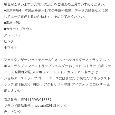
場合がございます。充電口の設計をご確認の上お買い求めください。
■注意事項4：本製品を使用しての事故や故障、データの紛失などに関
しては一切責任を負いかねます。予めご了承ください。
■素材：PU
■カラー：ブラウン
グレージュ
ピンク
ホワイト
フェイクレザー ハートチャーム付き スマホショルダーストラップ スマ
ホストラップ スマホストラップショルダー おしゃれ ストラップ 紐 レデ
ィース 全機種対応 スマホ スマートフォン カジュアル 斜めがけ
ショルダーストラップ コード ケースにはさむだけ 挟むだけ ネックスト
ラップ 首 斜め掛け 肩掛け アクセサリー 携帯 アイフォン エコレザー 合
皮 かわいい
商品番号
： RE4112DW016589
ブランド商品番号
： czysacz02413 ピンク
色
： ピンク