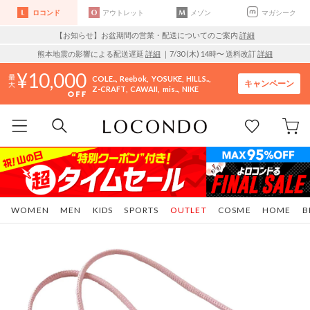
ロコンド
アウトレット
メゾン
マガシーク
【お知らせ】お盆期間の営業・配送についてのご案内
詳細
熊本地震の影響による配送遅延
詳細
｜7/30 (木) 14時〜 送料改訂
詳細
10,000
COLE..
Reebok
YOSUKE
HILLS..
キャンペーン
Z-CRAFT
CAWAII
mis..
NIKE
WOMEN
MEN
KIDS
SPORTS
OUTLET
COSME
HOME
B