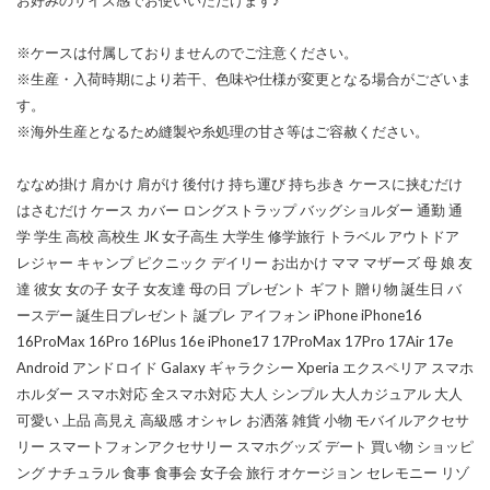
※ケースは付属しておりませんのでご注意ください。
※生産・入荷時期により若干、色味や仕様が変更となる場合がございま
す。
※海外生産となるため縫製や糸処理の甘さ等はご容赦ください。
ななめ掛け 肩かけ 肩がけ 後付け 持ち運び 持ち歩き ケースに挟むだけ
はさむだけ ケース カバー ロングストラップ バッグショルダー 通勤 通
学 学生 高校 高校生 JK 女子高生 大学生 修学旅行 トラベル アウトドア
レジャー キャンプ ピクニック デイリー お出かけ ママ マザーズ 母 娘 友
達 彼女 女の子 女子 女友達 母の日 プレゼント ギフト 贈り物 誕生日 バ
ースデー 誕生日プレゼント 誕プレ アイフォン iPhone iPhone16
16ProMax 16Pro 16Plus 16e iPhone17 17ProMax 17Pro 17Air 17e
Android アンドロイド Galaxy ギャラクシー Xperia エクスペリア スマホ
ホルダー スマホ対応 全スマホ対応 大人 シンプル 大人カジュアル 大人
可愛い 上品 高見え 高級感 オシャレ お洒落 雑貨 小物 モバイルアクセサ
リー スマートフォンアクセサリー スマホグッズ デート 買い物 ショッピ
ング ナチュラル 食事 食事会 女子会 旅行 オケージョン セレモニー リゾ