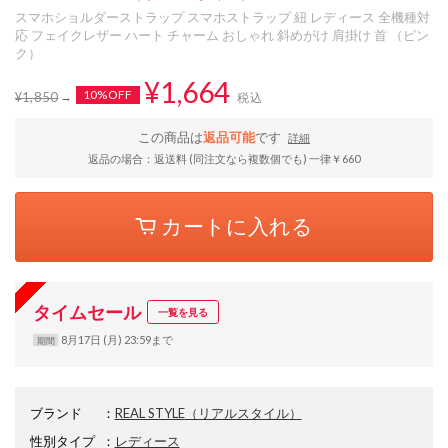
スマホショルダーストラップ スマホストラップ 紐 レディース 全機種対
応 フェイクレザー ハート チャーム おしゃれ 斜めがけ 肩掛け 首 （ピン
ク）
¥1,664
10%OFF
¥1,850
税込
この商品は
返品可能
です
詳細
返品の場合：返送料 (同注文なら複数個でも) 一律￥660
カートに入れる
タイムセール
一覧を見る
8月17日 (月) 23:59まで
期間
ブランド
：
REAL STYLE
（リアルスタイル）
性別タイプ
：
レディース