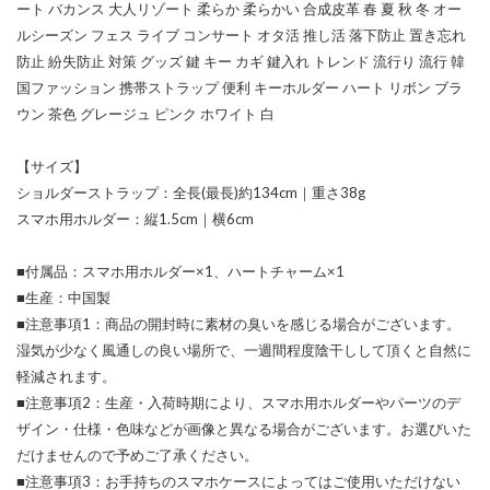
ート バカンス 大人リゾート 柔らか 柔らかい 合成皮革 春 夏 秋 冬 オー
ルシーズン フェス ライブ コンサート オタ活 推し活 落下防止 置き忘れ
防止 紛失防止 対策 グッズ 鍵 キー カギ 鍵入れ トレンド 流行り 流行 韓
国ファッション 携帯ストラップ 便利 キーホルダー ハート リボン ブラ
ウン 茶色 グレージュ ピンク ホワイト 白
【サイズ】
ショルダーストラップ：全長(最長)約134cm｜重さ38g
スマホ用ホルダー：縦1.5cm｜横6cm
■付属品：スマホ用ホルダー×1、ハートチャーム×1
■生産：中国製
■注意事項1：商品の開封時に素材の臭いを感じる場合がございます。
湿気が少なく風通しの良い場所で、一週間程度陰干しして頂くと自然に
軽減されます。
■注意事項2：生産・入荷時期により、スマホ用ホルダーやパーツのデ
ザイン・仕様・色味などが画像と異なる場合がございます。お選びいた
だけませんので予めご了承ください。
■注意事項3：お手持ちのスマホケースによってはご使用いただけない