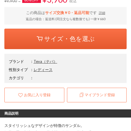
60%OFF
¥9,900
税込
この商品は
サイズ交換￥0・返品可能
です
詳細
返品の場合：返送料 (同注文なら複数個でも) 一律￥660
サイズ・色を選ぶ
ブランド
：
Teva
（テバ）
性別タイプ
：
レディース
カテゴリ
：
お気に入り登録
マイブランド登録
商品説明
スタイリッシュなデザインが特徴のサンダル。