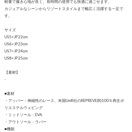
軽量で履き心地が良く、長時間の使用でも快適に過ごせます。
カジュアルなシーンからリゾートスタイルまで幅広く活躍する一足で
す。
サイズ
US5=JP22cm
US6=JP23cm
US7=JP24cm
US8=JP25cm
【素材】
-
■素材
・アッパー：伸縮性のレース、米国Unifi社のREPREVE(R)100％再生ポ
リエステルウェビング
・ミッドソール：EVA
・アウトソール：ラバー
■機能