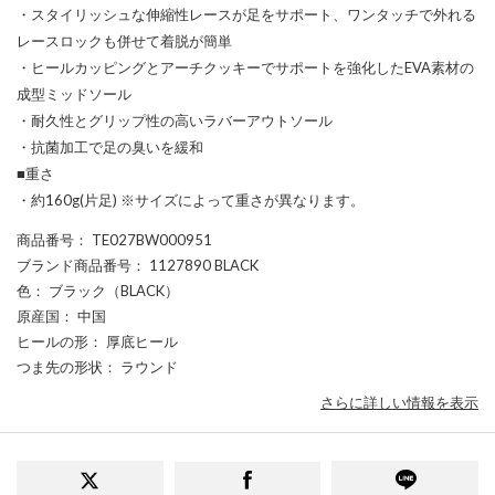
・スタイリッシュな伸縮性レースが足をサポート、ワンタッチで外れる
レースロックも併せて着脱が簡単
・ヒールカッピングとアーチクッキーでサポートを強化したEVA素材の
成型ミッドソール
・耐久性とグリップ性の高いラバーアウトソール
・抗菌加工で足の臭いを緩和
■重さ
・約160g(片足) ※サイズによって重さが異なります。
商品番号
： TE027BW000951
ブランド商品番号
： 1127890 BLACK
色
： ブラック（BLACK）
原産国
： 中国
ヒールの形
： 厚底ヒール
つま先の形状
： ラウンド
さらに詳しい情報を表示