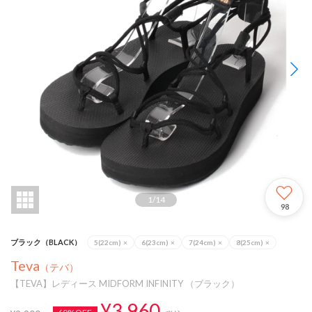
1
/
14
98
ブラック（BLACK）
5(22cm)
×
6(23cm)
×
7(24cm)
×
8(25cm)
×
Teva
（テバ）
【TEVA】レディース MIDFORM INFINITY （ブラック）
¥3,960