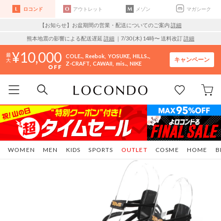
ロコンド
アウトレット
メゾン
マガシーク
【お知らせ】お盆期間の営業・配送についてのご案内
詳細
熊本地震の影響による配送遅延
詳細
｜7/30 (木) 14時〜 送料改訂
詳細
10,000
COLE..
Reebok
YOSUKE
HILLS..
キャンペーン
Z-CRAFT
CAWAII
mis..
NIKE
WOMEN
MEN
KIDS
SPORTS
OUTLET
COSME
HOME
B