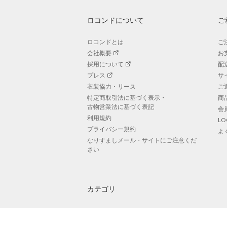
ロコンドについて
ご
ロコンドとは
ご
会社概要
お
採用について
配
プレス
サ
衣装協力・リース
ご
特定商取引法に基づく表示・
商
古物営業法に基づく表記
会
利用規約
L
プライバシー規約
よ
なりすましメール・サイトにご注意くだ
さい
カテゴリ
レディースファッション
ガ
メンズファッション
ボ