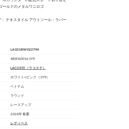
ゴールドのメタルワニロゴ
グ： テキスタイル アウトソール：ラバー
LA021BW022794
48SFA0016 1Y9
LACOSTE
（ラコステ）
ホワイト×ピンク（1Y9）
ベトナム
ラウンド
レースアップ
2026年 春夏
レディース