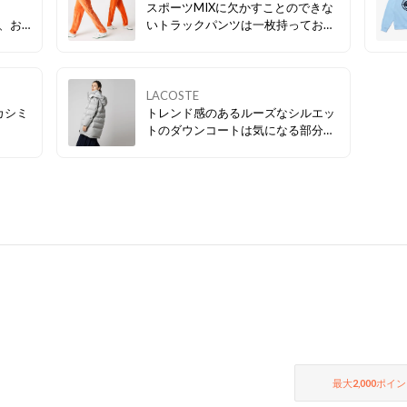
スポーツMIXに欠かすことのできな
が、お
いトラックパンツは一枚持っておく
！
とコーディネートの幅が広がる優秀
アイテム✨
LACOSTE
カシミ
トレンド感のあるルーズなシルエッ
トのダウンコートは気になる部分も
カバーできる着丈◎ フードを取り外
せば今年流行りのスタンドカラー
に・・♪ 1着で2通りのスタイルを楽
しめるアイテムです✨
最大
2,000
ポイン