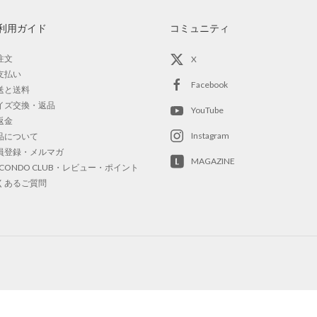
利用ガイド
コミュニティ
注文
X
支払い
Facebook
送と送料
イズ交換・返品
YouTube
返金
Instagram
品について
員登録・メルマガ
MAGAZINE
OCONDO CLUB・レビュー・ポイント
くあるご質問
ールズ（キッズ）
スポーツ・アウトドア
ーイズ（キッズ）
インテリア・ホームファッション