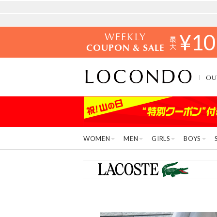
WEEKLY
¥
10
COUPON & SALE
OU
WOMEN
MEN
GIRLS
BOYS