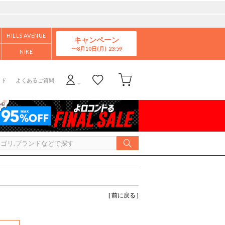
HILLS AVENUE
キャンペーン
8月10日(月)
NIKE
イド
よくあるご質問
[ 前に戻る ]