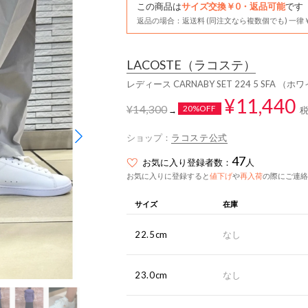
この商品は
サイズ交換￥0・返品可能
です
返品の場合：返送料 (同注文なら複数個でも) 一律￥
LACOSTE
（ラコステ）
レディース CARNABY SET 224 5 SFA （
¥11,440
¥14,300
20%OFF
→
ショップ：
ラコステ公式
47
お気に入り登録者数：
人
お気に入りに登録すると
値下げ
や
再入荷
の際にご連絡
サイズ
在庫
22.5cm
なし
23.0cm
なし