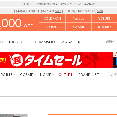
【お知らせ】お盆期間の営業・配送についてのご案内
詳細
熊本地震の影響による配送遅延
詳細
｜7/30 (木) 14時〜 送料改訂
詳細
,000
COLE HAAN
Reebok
YOSUKE
OFF
Z-CRAFT
CAWAII
mischief
TLET
LOCOMAISON
MAGASEEK
(LOCOLET)
ご利用ガ
SPORTS
COSME
HOME
OUTLET
BRAND LIST