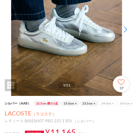
1
/
21
37
シルバー（AAB）
22.5cm
残り1点
23.0cm
○
23.5cm
○
24.0cm
×
24.5cm
×
LACOSTE
（ラコステ）
レディース BASESHOT PRO 225 1 SFA （シルバー）
¥11,165