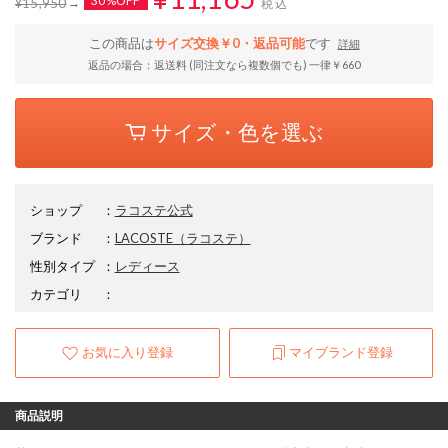
30%OFF
¥15,950
税込
この商品は
サイズ交換￥0・返品可能
です
詳細
返品の場合：返送料 (同注文なら複数個でも) 一律￥660
サイズ・色を選ぶ
ショップ
：
ラコステ公式
ブランド
：
LACOSTE
（ラコステ）
性別タイプ
：
レディース
カテゴリ
：
お気に入り登録
マイブランド登録
商品説明