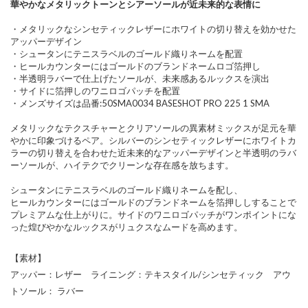
華やかなメタリックトーンとシアーソールが近未来的な表情に
・メタリックなシンセティックレザーにホワイトの切り替えを効かせた
アッパーデザイン
・シュータンにテニスラベルのゴールド織りネームを配置
・ヒールカウンターにはゴールドのブランドネームロゴ箔押し
・半透明ラバーで仕上げたソールが、未来感あるルックスを演出
・サイドに箔押しのワニロゴパッチを配置
・メンズサイズは品番:50SMA0034 BASESHOT PRO 225 1 SMA
メタリックなテクスチャーとクリアソールの異素材ミックスが足元を華
やかに印象づけるペア。シルバーのシンセティックレザーにホワイトカ
ラーの切り替えを合わせた近未来的なアッパーデザインと半透明のラバ
ーソールが、ハイテクでクリーンな存在感を放ちます。
シュータンにテニスラベルのゴールド織りネームを配し、
ヒールカウンターにはゴールドのブランドネームを箔押ししすることで
プレミアムな仕上がりに。サイドのワニロゴパッチがワンポイントにな
った煌びやかなルックスがリュクスなムードを高めます。
【素材】
アッパー：レザー ライニング：テキスタイル/シンセティック アウ
トソール： ラバー