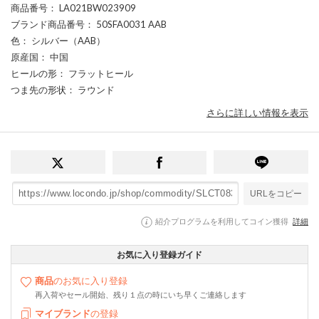
商品番号
： LA021BW023909
ブランド商品番号
： 50SFA0031 AAB
色
： シルバー（AAB）
原産国
： 中国
ヒールの形
： フラットヒール
つま先の形状
： ラウンド
さらに詳しい情報を表示
URLをコピー
紹介プログラムを利用してコイン獲得
詳細
お気に入り登録ガイド
商品
のお気に入り登録
再入荷やセール開始、残り１点の時にいち早くご連絡します
マイブランド
の登録