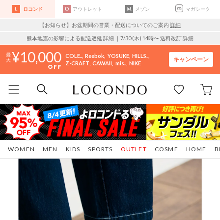
ロコンド
アウトレット
メゾン
マガシーク
【お知らせ】お盆期間の営業・配送についてのご案内
詳細
熊本地震の影響による配送遅延
詳細
｜7/30 (木) 14時〜 送料改訂
詳細
10,000
COLE..
Reebok
YOSUKE
HILLS..
キャンペーン
Z-CRAFT
CAWAII
mis..
NIKE
WOMEN
MEN
KIDS
SPORTS
OUTLET
COSME
HOME
B