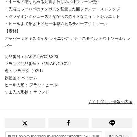
・ホールド感を高める足首まわりのネオプレーン使い
・先端にワニロゴのエンボスを配置した面ファスナーストラップ
・クライミングシューズさながらのタイトなフィットシルエット
・ヒールまで巻き上げた一体感のあるラバーアウトソール
【素材】
アッパー：テキスタイル ライニング： テキスタイル アウトソール：ラ
バー
商品番号
： LA021BW025323
ブランド商品番号
： 51SFA0200 02H
色
： ブラック（02H）
原産国
： ベトナム
ヒールの形
： フラットヒール
つま先の形状
： ラウンド
さらに詳しい情報を表示
URLをコピー