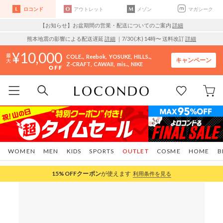
ロコンド
アウトレット
メゾン
マガシーク
【お知らせ】お盆期間の営業・配送についてのご案内
詳細
熊本地震の影響による配送遅延
詳細
｜7/30 (木) 14時〜 送料改訂
詳細
10,000
COLE..
Reebok
YOSUKE
HILLS..
キャンペーン
Z-CRAFT
CAWAII
mis..
NIKE
WOMEN
MEN
KIDS
SPORTS
OUTLET
COSME
HOME
B
15%OFF
クーポン
が使えます
利用条件を見る