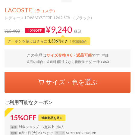
LACOSTE
（ラコステ）
レディース LOW MYSTERE 1262 SFA （ブラック)
¥9,240
40%OFF
¥15,400
税込
クーポンを使えばさらに
1,386
円引き！
※適用条件
この商品は
サイズ交換￥0・返品可能
です
詳細
返品の場合：返送料 (同注文なら複数個でも) 一律￥660
サイズ・色を選ぶ
ご利用可能なクーポン
15
%
OFF
対象商品を見る
対象
ショップ
2点以上
条件
8月11日 (火) 23:59まで
SCYH-0832-H0807B
期間
コード