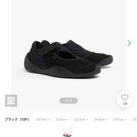
1
/
15
14
ブラック（02H）
22.5cm
×
23.0cm
×
23.5cm
×
24.0cm
×
24.5cm
×
25