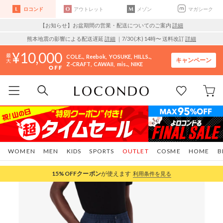
ロコンド
アウトレット
メゾン
マガシーク
【お知らせ】お盆期間の営業・配送についてのご案内
詳細
熊本地震の影響による配送遅延
詳細
｜7/30 (木) 14時〜 送料改訂
詳細
10,000
COLE..
Reebok
YOSUKE
HILLS..
キャンペーン
Z-CRAFT
CAWAII
mis..
NIKE
WOMEN
MEN
KIDS
SPORTS
OUTLET
COSME
HOME
B
15%OFF
クーポン
が使えます
利用条件を見る