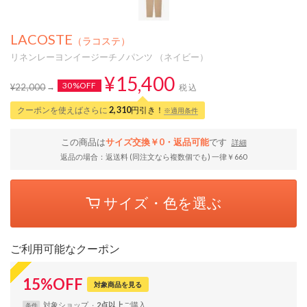
LACOSTE
（ラコステ）
リネンレーヨンイージーチノパンツ （ネイビー）
¥15,400
30%OFF
¥22,000
税込
クーポンを使えばさらに
2,310
円引き！
※適用条件
この商品は
サイズ交換￥0・返品可能
です
詳細
返品の場合：返送料 (同注文なら複数個でも) 一律￥660
サイズ・色を選ぶ
ご利用可能なクーポン
15
%
OFF
対象商品を見る
対象
ショップ
2点以上
条件