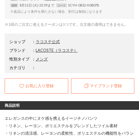
8月11日 (火) 23:59まで
SCYH-0832-H0807B
期間
コード
※返品により条件を満たさない場合、割引は無効になります
※1回のご注文に使えるクーポンは1つです。注文後の適用はできません。
ショップ
：
ラコステ公式
ブランド
：
LACOSTE
（ラコステ）
性別タイプ
：
メンズ
カテゴリ
：
お気に入り登録
マイブランド登録
商品説明
エレガンスの中にヌケ感を携えるイージチノパンツ
・リネン、レーヨン、ポリエステルをブレンドしたツイル素材
・リネンの清涼感、レーヨンの柔軟性、ポリエステルの機能性をバラン