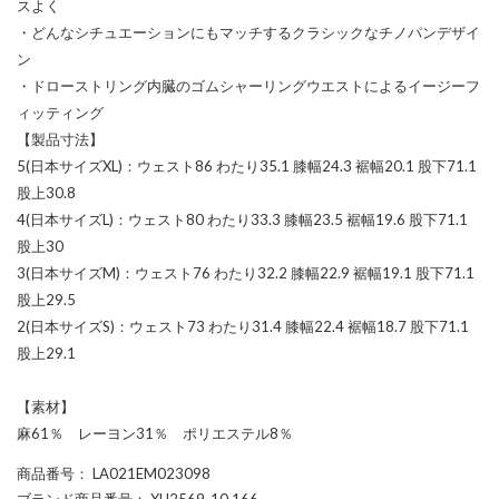
スよく
・どんなシチュエーションにもマッチするクラシックなチノパンデザイ
ン
・ドローストリング内臓のゴムシャーリングウエストによるイージーフ
ィッティング
【製品寸法】
5(日本サイズXL)：ウェスト86 わたり35.1 膝幅24.3 裾幅20.1 股下71.1
股上30.8
4(日本サイズL)：ウェスト80 わたり33.3 膝幅23.5 裾幅19.6 股下71.1
股上30
3(日本サイズM)：ウェスト76 わたり32.2 膝幅22.9 裾幅19.1 股下71.1
股上29.5
2(日本サイズS)：ウェスト73 わたり31.4 膝幅22.4 裾幅18.7 股下71.1
股上29.1
【素材】
麻61％ レーヨン31％ ポリエステル8％
商品番号
： LA021EM023098
ブランド商品番号
： XH2569-10 166