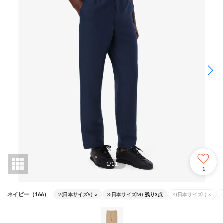
1
/
11
1
ネイビー（166）
2(日本サイズS)
○
3(日本サイズM)
残り3点
4(日本サイズL)
×