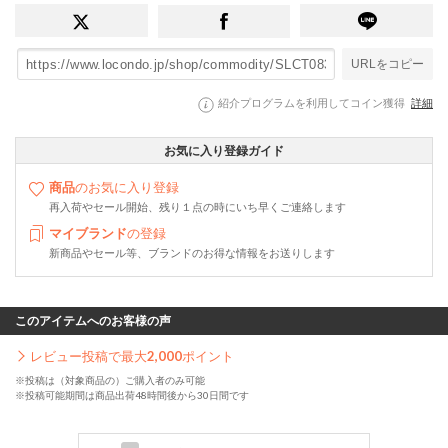
URLをコピー
紹介プログラムを利用してコイン獲得
詳細
お気に入り登録ガイド
商品
のお気に入り登録
再入荷やセール開始、残り１点の時にいち早くご連絡します
マイブランド
の登録
新商品やセール等、ブランドのお得な情報をお送りします
このアイテムへのお客様の声
レビュー投稿で最大
2,000
ポイント
※投稿は（対象商品の）ご購入者のみ可能
※投稿可能期間は商品出荷48時間後から30日間です