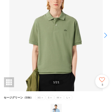
1
/
21
5
セージグリーン（S86）
XS
×
S
×
M
×
L
×