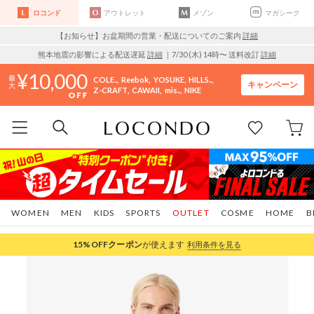
ロコンド
アウトレット
メゾン
マガシーク
【お知らせ】お盆期間の営業・配送についてのご案内
詳細
熊本地震の影響による配送遅延
詳細
｜7/30 (木) 14時〜 送料改訂
詳細
10,000
COLE..
Reebok
YOSUKE
HILLS..
キャンペーン
Z-CRAFT
CAWAII
mis..
NIKE
WOMEN
MEN
KIDS
SPORTS
OUTLET
COSME
HOME
B
15%OFF
クーポン
が使えます
利用条件を見る