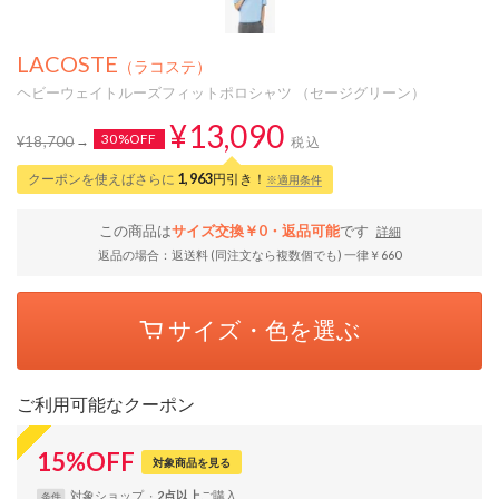
LACOSTE
（ラコステ）
ヘビーウェイトルーズフィットポロシャツ （セージグリーン）
¥13,090
30%OFF
¥18,700
税込
クーポンを使えばさらに
1,963
円引き！
※適用条件
この商品は
サイズ交換￥0・返品可能
です
詳細
返品の場合：返送料 (同注文なら複数個でも) 一律￥660
サイズ・色を選ぶ
ご利用可能なクーポン
15
%
OFF
対象商品を見る
対象
ショップ
2点以上
条件