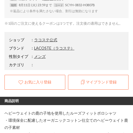
8月11日 (火) 23:59まで
SCYH-0832-H0807B
期間
コード
※返品により条件を満たさない場合、割引は無効になります
※1回のご注文に使えるクーポンは1つです。注文後の適用はできません。
ショップ
：
ラコステ公式
ブランド
：
LACOSTE
（ラコステ）
性別タイプ
：
メンズ
カテゴリ
：
お気に入り登録
マイブランド登録
商品説明
ヘビーウェイトの鹿の子地を使用したルーズフィットポロシャツ
・環境保全に配慮したオーガニックコットン仕立てのヘビーウェイト鹿
の子素材