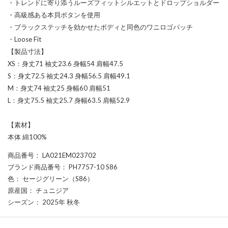
・トレンドに寄り添うルーズフィットシルエットとドロップショルダー
・高級感ある本貝ボタンを使用
・ブラックステッチを効かせたボディと同色のワニロゴパッチ
・Loose Fit
【製品寸法】
XS：身丈71 袖丈23.6 身幅54 肩幅47.5
S：身丈72.5 袖丈24.3 身幅56.5 肩幅49.1
M：身丈74 袖丈25 身幅60 肩幅51
L：身丈75.5 袖丈25.7 身幅63.5 肩幅52.9
【素材】
本体 綿100%
商品番号
： LA021EM023702
ブランド商品番号
： PH7757-10 S86
色
： セージグリーン（S86）
原産国
： チュニジア
シーズン
： 2025年 秋冬