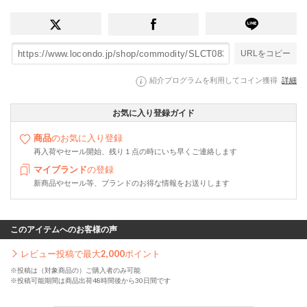
URLをコピー
紹介プログラムを利用してコイン獲得
詳細
お気に入り登録ガイド
商品
のお気に入り登録
再入荷やセール開始、残り１点の時にいち早くご連絡します
マイブランド
の登録
新商品やセール等、ブランドのお得な情報をお送りします
このアイテムへのお客様の声
レビュー投稿で最大
2,000
ポイント
※投稿は（対象商品の）ご購入者のみ可能
※投稿可能期間は商品出荷48時間後から30日間です