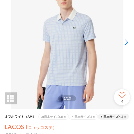
1
/
10
4
オフホワイト（A9I）
3(日本サイズM)
×
4(日本サイズL)
×
5(日本サイズXL)
○
LACOSTE
（ラコステ）