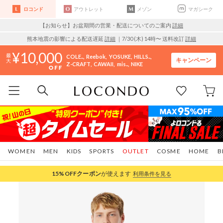
ロコンド
アウトレット
メゾン
マガシーク
【お知らせ】お盆期間の営業・配送についてのご案内
詳細
熊本地震の影響による配送遅延
詳細
｜7/30 (木) 14時〜 送料改訂
詳細
10,000
COLE..
Reebok
YOSUKE
HILLS..
キャンペーン
Z-CRAFT
CAWAII
mis..
NIKE
WOMEN
MEN
KIDS
SPORTS
OUTLET
COSME
HOME
B
15%OFF
クーポン
が使えます
利用条件を見る