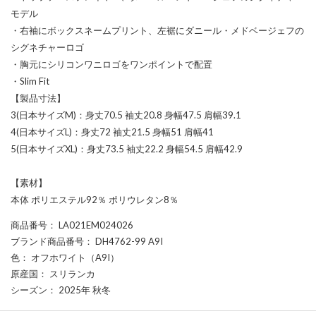
モデル
・右袖にボックスネームプリント、左裾にダニール・メドベージェフの
シグネチャーロゴ
・胸元にシリコンワニロゴをワンポイントで配置
・Slim Fit
【製品寸法】
3(日本サイズM)：身丈70.5 袖丈20.8 身幅47.5 肩幅39.1
4(日本サイズL)：身丈72 袖丈21.5 身幅51 肩幅41
5(日本サイズXL)：身丈73.5 袖丈22.2 身幅54.5 肩幅42.9
【素材】
本体 ポリエステル92％ ポリウレタン8％
商品番号
： LA021EM024026
ブランド商品番号
： DH4762-99 A9I
色
： オフホワイト（A9I）
原産国
： スリランカ
シーズン
： 2025年 秋冬