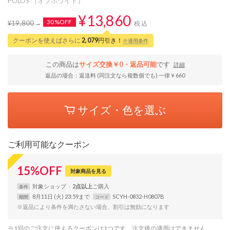
POLOS （オフホワイト）
¥13,860
30%OFF
¥19,800
税込
クーポンを使えばさらに
2,079
円引き！
※適用条件
この商品は
サイズ交換￥0・返品可能
です
詳細
返品の場合：返送料 (同注文なら複数個でも) 一律￥660
サイズ・色を選ぶ
ご利用可能なクーポン
15
%
OFF
対象商品を見る
対象
ショップ
2点以上
条件
8月11日 (火) 23:59まで
SCYH-0832-H0807B
期間
コード
※返品により条件を満たさない場合、割引は無効になります
※1回のご注文に使えるクーポンは1つです。注文後の適用はできません。