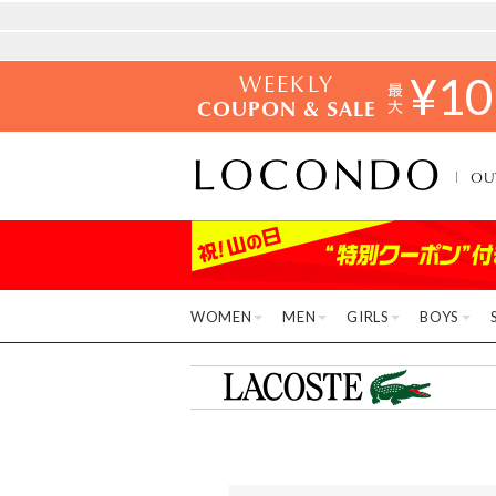
WEEKLY
¥
10
COUPON & SALE
OU
WOMEN
MEN
GIRLS
BOYS