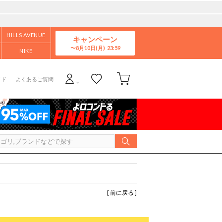
HILLS AVENUE
キャンペーン
8月10日(月)
NIKE
イド
よくあるご質問
[ 前に戻る ]