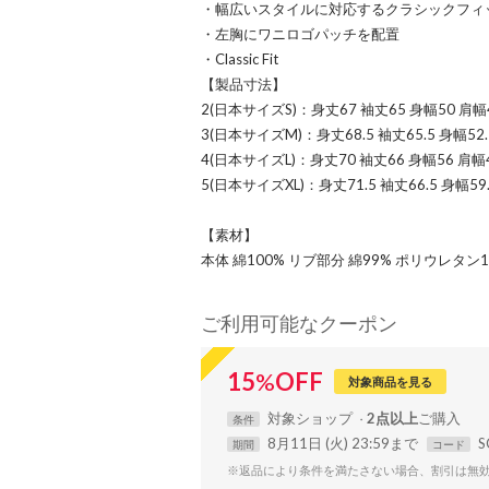
・幅広いスタイルに対応するクラシックフィ
・左胸にワニロゴパッチを配置
・Classic Fit
【製品寸法】
2(日本サイズS)：身丈67 袖丈65 身幅50 肩幅4
3(日本サイズM)：身丈68.5 袖丈65.5 身幅52.
4(日本サイズL)：身丈70 袖丈66 身幅56 肩幅4
5(日本サイズXL)：身丈71.5 袖丈66.5 身幅59.
【素材】
本体 綿100% リブ部分 綿99% ポリウレタン
ご利用可能なクーポン
15
%
OFF
対象商品を見る
対象
ショップ
2点以上
条件
8月11日 (火) 23:59まで
S
期間
コード
※返品により条件を満たさない場合、割引は無