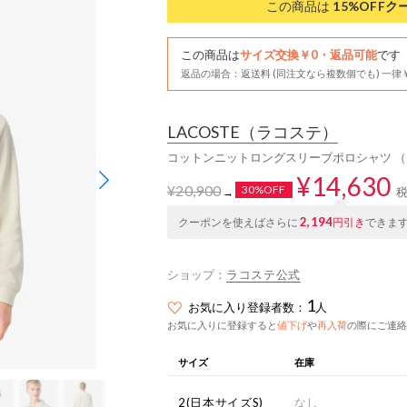
この商品は
15%OFF
ク
この商品は
サイズ交換￥0・返品可能
です
返品の場合：返送料 (同注文なら複数個でも) 一律￥
LACOSTE
（ラコステ）
コットンニットロングスリーブポロシャツ 
¥14,630
¥20,900
30%OFF
→
2,194
クーポンを使えばさらに
円引き
できま
ショップ：
ラコステ公式
1
お気に入り登録者数：
人
お気に入りに登録すると
値下げ
や
再入荷
の際にご連絡
サイズ
在庫
2(日本サイズS)
なし