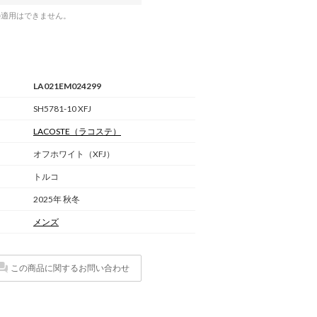
の適用はできません。
LA021EM024299
SH5781-10 XFJ
LACOSTE
（ラコステ）
オフホワイト（XFJ）
トルコ
2025年 秋冬
メンズ
この商品に関するお問い合わせ