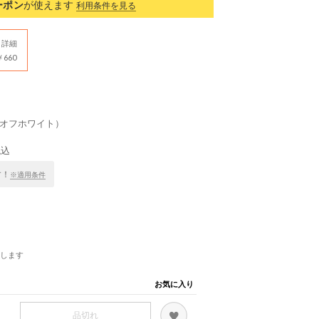
ーポン
が使えます
利用条件を見る
詳細
660
（オフホワイト）
税込
す！
※適用条件
します
お気に入り
品切れ