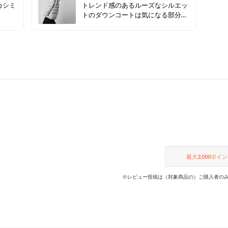
カシミ
トレンド感のあるルーズなシルエッ
トのダウンコートは気になる部分も
カバーできる着丈◎ フードを取り外
せば今年流行りのスタンドカラー
に・・♪ 1着で2通りのスタイルを楽
しめるアイテムです✨
最大
2,000
ポイン
※レビュー投稿は（対象商品の）ご購入者のみ