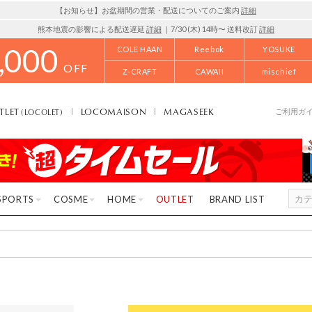
【お知らせ】お盆期間の営業・配送についてのご案内
詳細
熊本地震の影響による配送遅延
詳細
｜7/30 (木) 14時〜 送料改訂
詳細
,000
COLE HAAN
Reebok
YOSUKE
OFF
Z-CRAFT
CAWAII
mischief
TLET
LOCOMAISON
MAGASEEK
(LOCOLET)
ご利用ガ
SPORTS
COSME
HOME
OUTLET
BRAND LIST