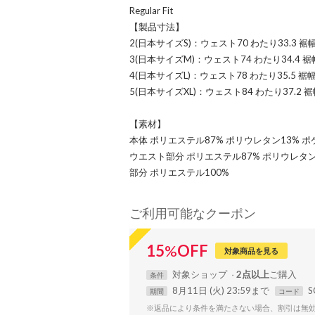
Regular Fit
【製品寸法】
2(日本サイズS)：ウェスト70 わたり33.3 裾幅
3(日本サイズM)：ウェスト74 わたり34.4 裾幅
4(日本サイズL)：ウェスト78 わたり35.5 裾幅
5(日本サイズXL)：ウェスト84 わたり37.2 裾幅
【素材】
本体 ポリエステル87% ポリウレタン13% ポ
ウエスト部分 ポリエステル87% ポリウレタン
部分 ポリエステル100%
ご利用可能なクーポン
15
%
OFF
対象商品を見る
対象
ショップ
2点以上
条件
8月11日 (火) 23:59まで
S
期間
コード
※返品により条件を満たさない場合、割引は無