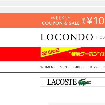
WEEKLY
¥
10
COUPON & SALE
OU
WOMEN
MEN
GIRLS
BOYS