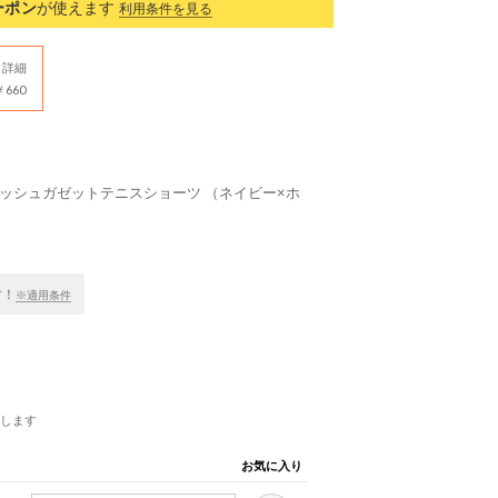
ーポン
が使えます
利用条件を見る
詳細
660
ッシュガゼットテニスショーツ （ネイビー×ホ
す！
※適用条件
します
お気に入り