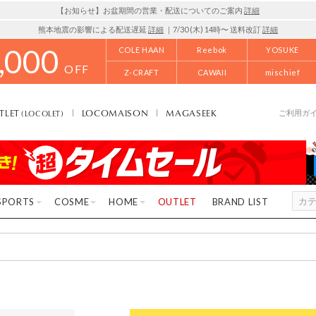
【お知らせ】お盆期間の営業・配送についてのご案内
詳細
熊本地震の影響による配送遅延
詳細
｜7/30 (木) 14時〜 送料改訂
詳細
,000
COLE HAAN
Reebok
YOSUKE
OFF
Z-CRAFT
CAWAII
mischief
TLET
LOCOMAISON
MAGASEEK
(LOCOLET)
ご利用ガ
SPORTS
COSME
HOME
OUTLET
BRAND LIST