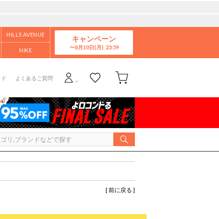
HILLS AVENUE
キャンペーン
8月10日(月)
NIKE
イド
よくあるご質問
[ 前に戻る ]