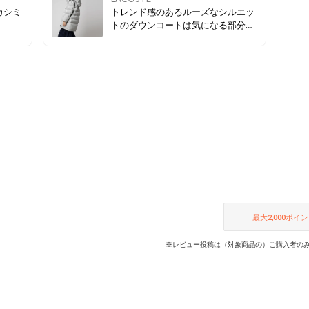
カシミ
トレンド感のあるルーズなシルエッ
トのダウンコートは気になる部分も
カバーできる着丈◎ フードを取り外
せば今年流行りのスタンドカラー
に・・♪ 1着で2通りのスタイルを楽
しめるアイテムです✨
最大
2,000
ポイン
※レビュー投稿は（対象商品の）ご購入者のみ