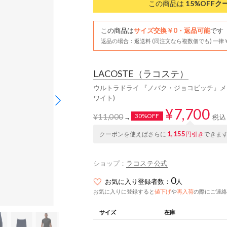
この商品は
15%OFF
ク
この商品は
サイズ交換￥0・返品可能
です
返品の場合：返送料 (同注文なら複数個でも) 一律￥
LACOSTE
（ラコステ）
ウルトラドライ 『ノバク・ジョコビッチ』メ
ワイト)
¥7,700
¥11,000
30%OFF
税込
→
1,155
クーポンを使えばさらに
円引き
できま
ショップ：
ラコステ公式
0
お気に入り登録者数：
人
お気に入りに登録すると
値下げ
や
再入荷
の際にご連絡
サイズ
在庫