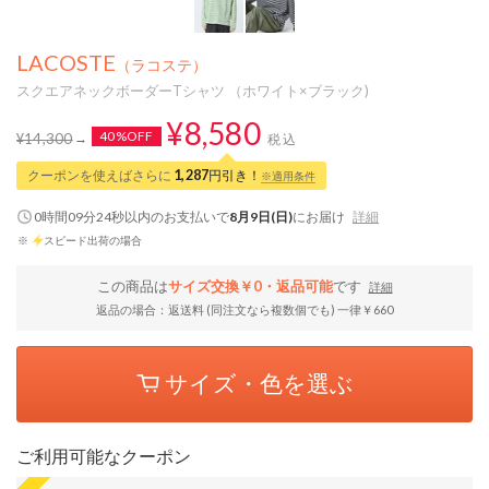
LACOSTE
（ラコステ）
スクエアネックボーダーTシャツ （ホワイト×ブラック)
¥8,580
40%OFF
¥14,300
税込
クーポンを使えばさらに
1,287
円引き！
※適用条件
0時間09分23秒
以内
のお支払いで
8月9日(日)
にお届け
詳細
※
スピード出荷の場合
この商品は
サイズ交換￥0・返品可能
です
詳細
返品の場合：返送料 (同注文なら複数個でも) 一律￥660
サイズ・色を選ぶ
ご利用可能なクーポン