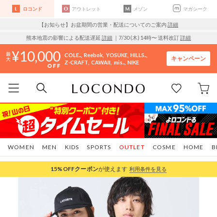
ロコンド
アウトレット
メゾン
マガシーク
【お知らせ】お盆期間の営業・配送についてのご案内
詳細
熊本地震の影響による配送遅延
詳細
｜7/30 (木) 14時〜 送料改訂
詳細
10,000
COLE..
Reebok
YOSUKE
HILLS..
キャンペーン
Z-CRAFT
CAWAII
mis..
NIKE
WOMEN
MEN
KIDS
SPORTS
OUTLET
COSME
HOME
B
15%OFF
クーポン
が使えます
利用条件を見る