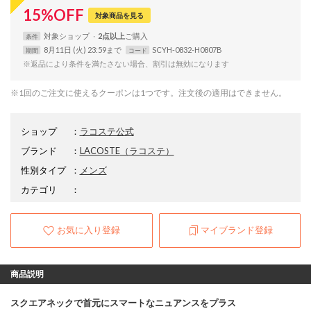
15
%
OFF
対象商品を見る
対象
ショップ
2点以上
条件
8月11日 (火) 23:59まで
SCYH-0832-H0807B
期間
コード
※返品により条件を満たさない場合、割引は無効になります
※1回のご注文に使えるクーポンは1つです。注文後の適用はできません。
ショップ
：
ラコステ公式
ブランド
：
LACOSTE
（ラコステ）
性別タイプ
：
メンズ
カテゴリ
：
お気に入り登録
マイブランド登録
商品説明
スクエアネックで首元にスマートなニュアンスをプラス