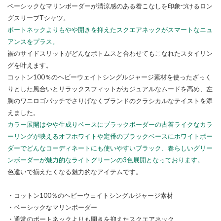
ベーシックなマリンボーダーが清涼感のある着こなしを印象づけるロン
グスリーブTシャツ。
ボートネックよりもやや開きを抑えたスクエアネックがスマートなニュ
アンスをプラス。
裾のサイドスリットがどんなボトムスと合わせてもこなれたスタイリン
グを叶えます。
コットン100％のヘビーウェイトシングルジャージ素材を使ったざっく
りとした風合いとリラックスフィットがカジュアルなムードを高め、左
胸のワニロゴパッチでさりげなくブランドのクラシカルなテイストを添
えました。
カラー展開はやや生成りベースにブラックボーダーの古着ライクなカラ
ーリングが映えるオフホワイトや定番のブラックベースにホワイトボー
ダーでどんなコーディネートにも使いやすいブラック、春らしいグリー
ンボーダーが魅力的なライトグリーンの3色展開となっております。
色違いで揃えたくなる魅力的なアイテムです。
・コットン100％のヘビーウェイトシングルジャージ素材
・ベーシックなマリンボーダー
・通常のボートネックよりも開きを抑えたスクエアネック