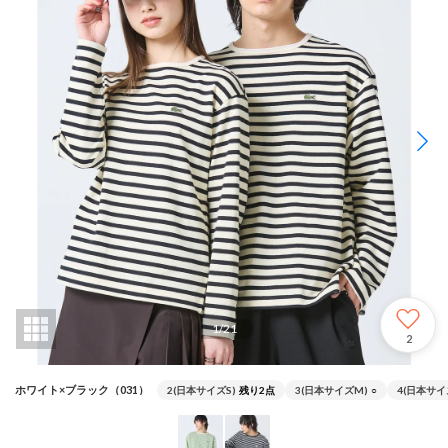
1
/
21
2
ホワイト×ブラック（031）
2(日本サイズS)
残り2点
3(日本サイズM)
○
4(日本サイ