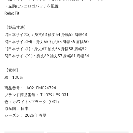
・左胸にワニロゴパッチを配置
Relax Fit
【製品寸法】
2(日本サイズS)：身丈63 袖丈54 身幅52 肩幅48
3(日本サイズM)：身丈65 袖丈55 身幅55 肩幅50
4(日本サイズL)：身丈67 袖丈56 身幅58 肩幅52
5(日本サイズXL)：身丈69 袖丈57 身幅61 肩幅54
【素材】
綿 100％
商品番号
： LA021EM024794
ブランド商品番号
： TH079J-99 031
色
： ホワイト×ブラック（031）
原産国
： 日本
シーズン
： 2026年 春夏